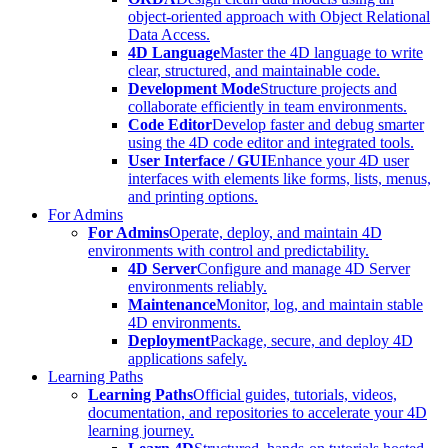
object-oriented approach with Object Relational
Data Access.
4D Language
Master the 4D language to write
clear, structured, and maintainable code.
Development Mode
Structure projects and
collaborate efficiently in team environments.
Code Editor
Develop faster and debug smarter
using the 4D code editor and integrated tools.
User Interface / GUI
Enhance your 4D user
interfaces with elements like forms, lists, menus,
and printing options.
For Admins
For Admins
Operate, deploy, and maintain 4D
environments with control and predictability.
4D Server
Configure and manage 4D Server
environments reliably.
Maintenance
Monitor, log, and maintain stable
4D environments.
Deployment
Package, secure, and deploy 4D
applications safely.
Learning Paths
Learning Paths
Official guides, tutorials, videos,
documentation, and repositories to accelerate your 4D
learning journey.