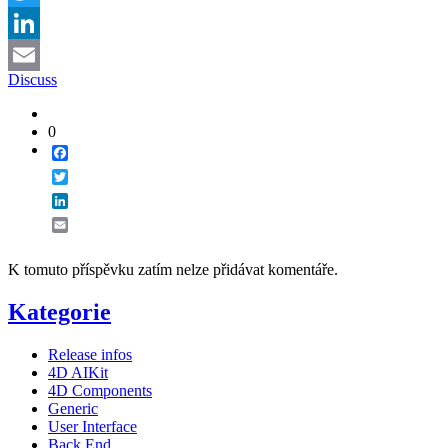
Twitter
LinkedIn
Discuss
Email
0
Facebook
Twitter
LinkedIn
Email
K tomuto příspěvku zatím nelze přidávat komentáře.
Kategorie
Release infos
4D AIKit
4D Components
Generic
User Interface
Back End