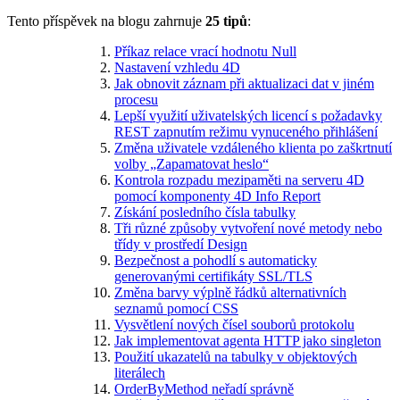
Tento příspěvek na blogu zahrnuje
25 tipů
:
Příkaz relace vrací hodnotu Null
Nastavení vzhledu 4D
Jak obnovit záznam při aktualizaci dat v jiném
procesu
Lepší využití uživatelských licencí s požadavky
REST zapnutím režimu vynuceného přihlášení
Změna uživatele vzdáleného klienta po zaškrtnutí
volby „Zapamatovat heslo“
Kontrola rozpadu mezipaměti na serveru 4D
pomocí komponenty 4D Info Report
Získání posledního čísla tabulky
Tři různé způsoby vytvoření nové metody nebo
třídy v prostředí Design
Bezpečnost a pohodlí s automaticky
generovanými certifikáty SSL/TLS
Změna barvy výplně řádků alternativních
seznamů pomocí CSS
Vysvětlení nových čísel souborů protokolu
Jak implementovat agenta HTTP jako singleton
Použití ukazatelů na tabulky v objektových
literálech
OrderByMethod neřadí správně