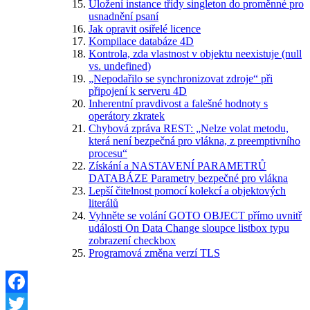
Uložení instance třídy singleton do proměnné pro
usnadnění psaní
Jak opravit osiřelé licence
Kompilace databáze 4D
Kontrola, zda vlastnost v objektu neexistuje (null
vs. undefined)
„Nepodařilo se synchronizovat zdroje“ při
připojení k serveru 4D
Inherentní pravdivost a falešné hodnoty s
operátory zkratek
Chybová zpráva REST: „Nelze volat metodu,
která není bezpečná pro vlákna, z preemptivního
procesu“
Získání a NASTAVENÍ PARAMETRŮ
DATABÁZE Parametry bezpečné pro vlákna
Lepší čitelnost pomocí kolekcí a objektových
literálů
Vyhněte se volání GOTO OBJECT přímo uvnitř
události On Data Change sloupce listbox typu
zobrazení checkbox
Programová změna verzí TLS
Facebook