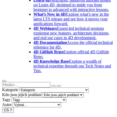
Learn 4D
Structured, hands-on tutorials hosted
on Learn 4D, designed to guide you from
beginner to advanced with interactive lessons.
What’s New in 4D
Explore what’s new in the
latest LTS release and see how it moves your
applications forward.
4D Webinars
Expert-led technical sessions
exploring new features, architecture decisions,
and real use cases in 4D development.
4D Documentation
Access the official technical
reference for 4D.
4D GitHub Repo
Explore official 4D GitHub
Repo.
4D Knowledge Base
Explore a wealth of
technical expertise through our Tech Notes and
Tips.
Kategorie
Kdo jsou jejich poddaní
Tagy
Autor
CS
?