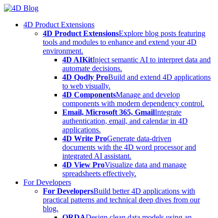
Skip
to
4D Product Extensions
content
4D Product Extensions
Explore blog posts featuring
tools and modules to enhance and extend your 4D
environment.
4D AIKit
Inject semantic AI to interpret data and
automate decisions.
4D Qodly Pro
Build and extend 4D applications
to web visually.
4D Components
Manage and develop
components with modern dependency control.
Email, Microsoft 365, Gmail
Integrate
authentication, email, and calendar in 4D
applications.
4D Write Pro
Generate data-driven
documents with the 4D word processor and
integrated AI assistant.
4D View Pro
Visualize data and manage
spreadsheets effectively.
For Developers
For Developers
Build better 4D applications with
practical patterns and technical deep dives from our
blog.
ORDA
Design clean data models using an