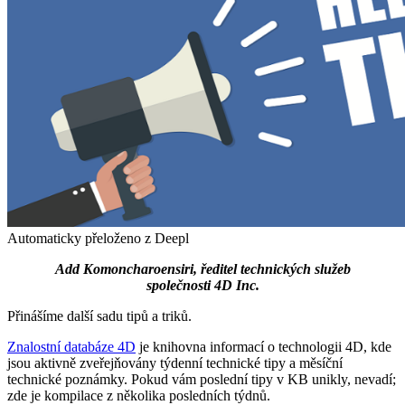
Automaticky přeloženo z Deepl
Add Komoncharoensiri, ředitel technických služeb
společnosti 4D Inc.
Přinášíme další sadu tipů a triků.
Znalostní databáze 4D
je knihovna informací o technologii 4D, kde
jsou aktivně zveřejňovány týdenní technické tipy a měsíční
technické poznámky. Pokud vám poslední tipy v KB unikly, nevadí;
zde je kompilace z několika posledních týdnů.