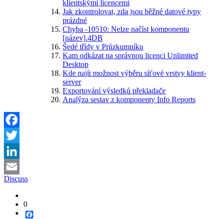
klientskými licencemi
Jak zkontrolovat, zda jsou běžné datové typy
prázdné
Chyba -10510: Nelze načíst komponentu
[název].4DB
Šedé třídy v Průzkumníku
Kam odkázat na správnou licenci Unlimited
Desktop
Kde najít možnost výběru síťové vrstvy klient-
server
Exportování výsledků překladače
Analýza sestav z komponenty Info Reports
Facebook
Twitter
LinkedIn
Discuss
Email
0
Facebook