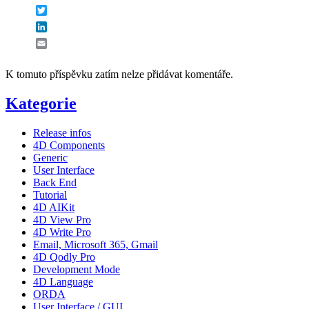
Twitter
LinkedIn
Email
K tomuto příspěvku zatím nelze přidávat komentáře.
Kategorie
Release infos
4D Components
Generic
User Interface
Back End
Tutorial
4D AIKit
4D View Pro
4D Write Pro
Email, Microsoft 365, Gmail
4D Qodly Pro
Development Mode
4D Language
ORDA
User Interface / GUI