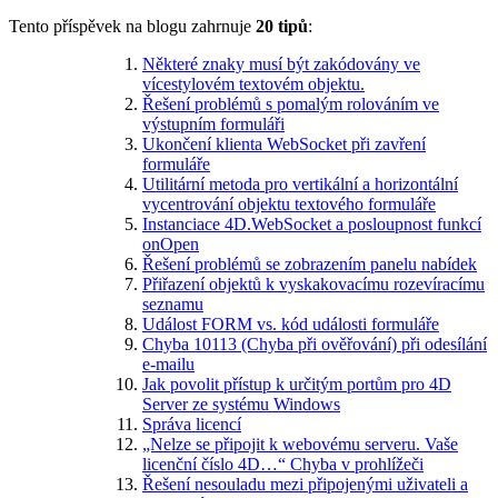
Tento příspěvek na blogu zahrnuje
20 tipů
:
Některé znaky musí být zakódovány ve
vícestylovém textovém objektu.
Řešení problémů s pomalým rolováním ve
výstupním formuláři
Ukončení klienta WebSocket při zavření
formuláře
Utilitární metoda pro vertikální a horizontální
vycentrování objektu textového formuláře
Instanciace 4D.WebSocket a posloupnost funkcí
onOpen
Řešení problémů se zobrazením panelu nabídek
Přiřazení objektů k vyskakovacímu rozevíracímu
seznamu
Událost FORM vs. kód události formuláře
Chyba 10113 (Chyba při ověřování) při odesílání
e-mailu
Jak povolit přístup k určitým portům pro 4D
Server ze systému Windows
Správa licencí
„Nelze se připojit k webovému serveru. Vaše
licenční číslo 4D…“ Chyba v prohlížeči
Řešení nesouladu mezi připojenými uživateli a