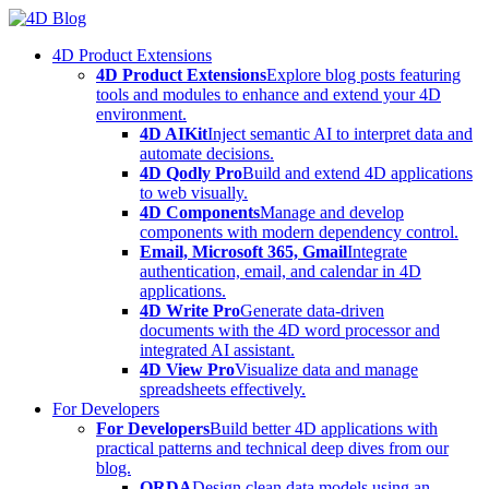
Skip
to
4D Product Extensions
content
4D Product Extensions
Explore blog posts featuring
tools and modules to enhance and extend your 4D
environment.
4D AIKit
Inject semantic AI to interpret data and
automate decisions.
4D Qodly Pro
Build and extend 4D applications
to web visually.
4D Components
Manage and develop
components with modern dependency control.
Email, Microsoft 365, Gmail
Integrate
authentication, email, and calendar in 4D
applications.
4D Write Pro
Generate data-driven
documents with the 4D word processor and
integrated AI assistant.
4D View Pro
Visualize data and manage
spreadsheets effectively.
For Developers
For Developers
Build better 4D applications with
practical patterns and technical deep dives from our
blog.
ORDA
Design clean data models using an