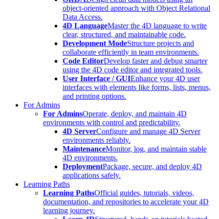
object-oriented approach with Object Relational
Data Access.
4D Language
Master the 4D language to write
clear, structured, and maintainable code.
Development Mode
Structure projects and
collaborate efficiently in team environments.
Code Editor
Develop faster and debug smarter
using the 4D code editor and integrated tools.
User Interface / GUI
Enhance your 4D user
interfaces with elements like forms, lists, menus,
and printing options.
For Admins
For Admins
Operate, deploy, and maintain 4D
environments with control and predictability.
4D Server
Configure and manage 4D Server
environments reliably.
Maintenance
Monitor, log, and maintain stable
4D environments.
Deployment
Package, secure, and deploy 4D
applications safely.
Learning Paths
Learning Paths
Official guides, tutorials, videos,
documentation, and repositories to accelerate your 4D
learning journey.