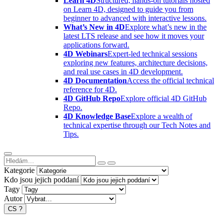
Learn 4D
Structured, hands-on tutorials hosted
on Learn 4D, designed to guide you from
beginner to advanced with interactive lessons.
What’s New in 4D
Explore what’s new in the
latest LTS release and see how it moves your
applications forward.
4D Webinars
Expert-led technical sessions
exploring new features, architecture decisions,
and real use cases in 4D development.
4D Documentation
Access the official technical
reference for 4D.
4D GitHub Repo
Explore official 4D GitHub
Repo.
4D Knowledge Base
Explore a wealth of
technical expertise through our Tech Notes and
Tips.
Kategorie
Kdo jsou jejich poddaní
Tagy
Autor
CS
?