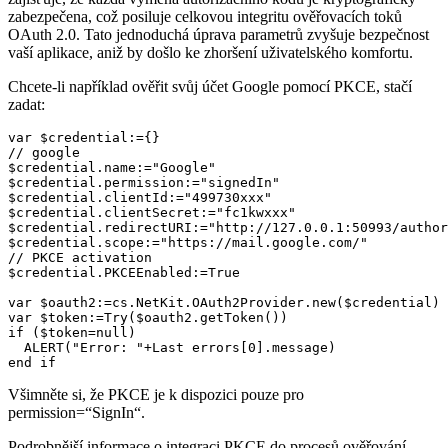
zabezpečena, což posiluje celkovou integritu ověřovacích toků
OAuth 2.0. Tato jednoduchá úprava parametrů zvyšuje bezpečnost
vaší aplikace, aniž by došlo ke zhoršení uživatelského komfortu.
Chcete-li například ověřit svůj účet Google pomocí PKCE, stačí
zadat:
var $credential:={}

// google

$credential.name:="Google" 

$credential.permission:="signedIn"

$credential.clientId:="499730xxx"

$credential.clientSecret:="fc1kwxxx"

$credential.redirectURI:="http://127.0.0.1:50993/author
$credential.scope:="https://mail.google.com/"

// PKCE activation

$credential.PKCEEnabled:=True

var $oauth2:=cs.NetKit.OAuth2Provider.new($credential)

var $token:=Try($oauth2.getToken())

if ($token=null)

  ALERT("Error: "+Last errors[0].message)

end if 
Všimněte si, že PKCE je k dispozici pouze pro
permission=“SignIn“.
Podrobnější informace o integraci PKCE do procesů ověřování