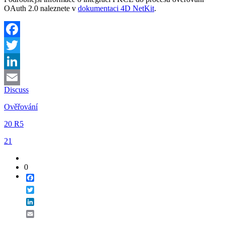
OAuth 2.0 naleznete v
dokumentaci 4D NetKit
.
Facebook
Twitter
LinkedIn
Discuss
Email
Ověřování
20 R5
21
0
Facebook
Twitter
LinkedIn
Email