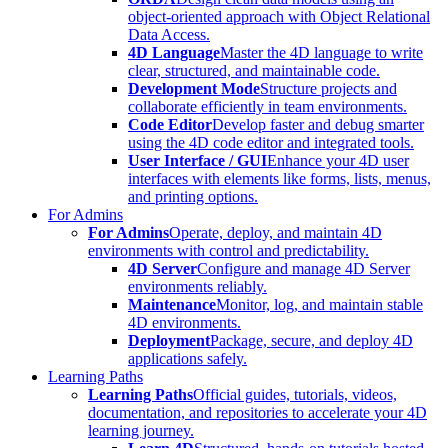
object-oriented approach with Object Relational
Data Access.
4D Language
Master the 4D language to write
clear, structured, and maintainable code.
Development Mode
Structure projects and
collaborate efficiently in team environments.
Code Editor
Develop faster and debug smarter
using the 4D code editor and integrated tools.
User Interface / GUI
Enhance your 4D user
interfaces with elements like forms, lists, menus,
and printing options.
For Admins
For Admins
Operate, deploy, and maintain 4D
environments with control and predictability.
4D Server
Configure and manage 4D Server
environments reliably.
Maintenance
Monitor, log, and maintain stable
4D environments.
Deployment
Package, secure, and deploy 4D
applications safely.
Learning Paths
Learning Paths
Official guides, tutorials, videos,
documentation, and repositories to accelerate your 4D
learning journey.