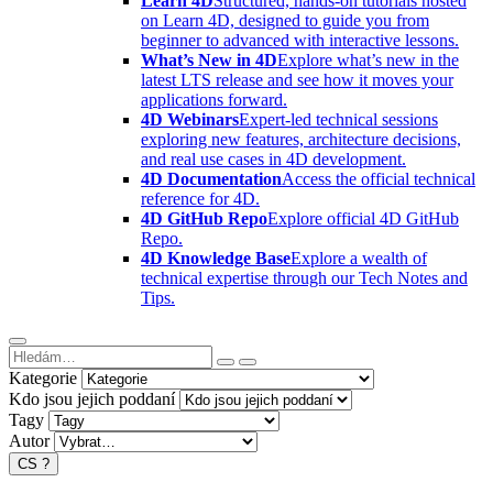
Learn 4D
Structured, hands-on tutorials hosted
on Learn 4D, designed to guide you from
beginner to advanced with interactive lessons.
What’s New in 4D
Explore what’s new in the
latest LTS release and see how it moves your
applications forward.
4D Webinars
Expert-led technical sessions
exploring new features, architecture decisions,
and real use cases in 4D development.
4D Documentation
Access the official technical
reference for 4D.
4D GitHub Repo
Explore official 4D GitHub
Repo.
4D Knowledge Base
Explore a wealth of
technical expertise through our Tech Notes and
Tips.
Kategorie
Kdo jsou jejich poddaní
Tagy
Autor
CS
?