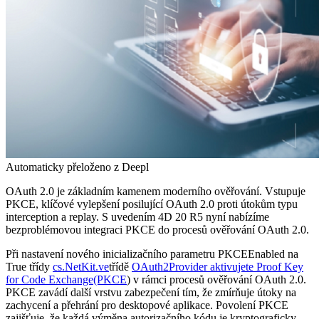
Automaticky přeloženo z Deepl
OAuth 2.0 je základním kamenem moderního ověřování. Vstupuje
PKCE, klíčové vylepšení posilující OAuth 2.0 proti útokům typu
interception a replay. S uvedením 4D 20 R5 nyní nabízíme
bezproblémovou integraci PKCE do procesů ověřování OAuth 2.0.
Při nastavení nového inicializačního parametru
PKCEEnabled
na
True
třídy
cs
.
NetKit
.ve
třídě
OAuth2Provider
aktivujete Proof Key
for Code Exchange
(PKCE
) v rámci procesů ověřování OAuth 2.0.
PKCE zavádí další vrstvu zabezpečení tím, že zmírňuje útoky na
zachycení a přehrání pro desktopové aplikace. Povolení PKCE
zajišťuje, že každá výměna autorizačního kódu je kryptograficky