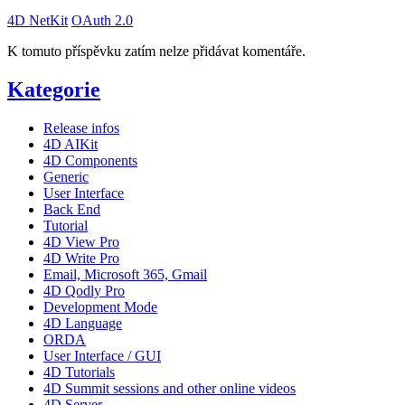
4D NetKit
OAuth 2.0
K tomuto příspěvku zatím nelze přidávat komentáře.
Kategorie
Release infos
4D AIKit
4D Components
Generic
User Interface
Back End
Tutorial
4D View Pro
4D Write Pro
Email, Microsoft 365, Gmail
4D Qodly Pro
Development Mode
4D Language
ORDA
User Interface / GUI
4D Tutorials
4D Summit sessions and other online videos
4D Server