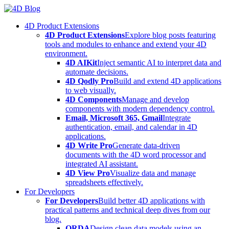
Skip
to
4D Product Extensions
content
4D Product Extensions
Explore blog posts featuring
tools and modules to enhance and extend your 4D
environment.
4D AIKit
Inject semantic AI to interpret data and
automate decisions.
4D Qodly Pro
Build and extend 4D applications
to web visually.
4D Components
Manage and develop
components with modern dependency control.
Email, Microsoft 365, Gmail
Integrate
authentication, email, and calendar in 4D
applications.
4D Write Pro
Generate data-driven
documents with the 4D word processor and
integrated AI assistant.
4D View Pro
Visualize data and manage
spreadsheets effectively.
For Developers
For Developers
Build better 4D applications with
practical patterns and technical deep dives from our
blog.
ORDA
Design clean data models using an