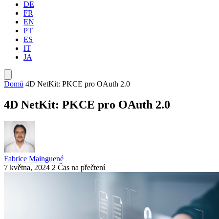
DE
FR
EN
PT
ES
IT
JA
Domů
4D NetKit: PKCE pro OAuth 2.0
4D NetKit: PKCE pro OAuth 2.0
Fabrice Mainguené
7 května, 2024
2 Čas na přečtení