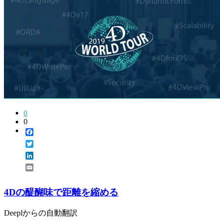
0
0
Facebook
Twitter
LinkedIn
Email
4Dの醍醐味で距離を縮める
Deeplからの自動翻訳