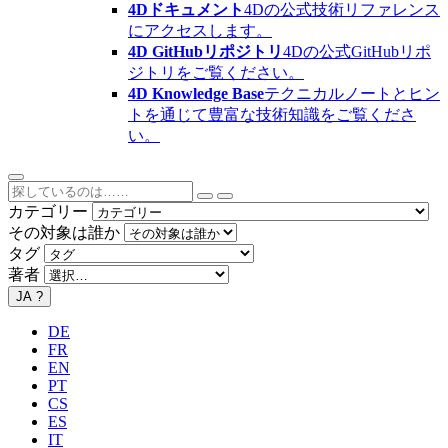
4Dドキュメント
4Dの公式技術リファレンス
にアクセスします。
4D GitHubリポジトリ
4Dの公式GitHubリポ
ジトリをご覧ください。
4D Knowledge Base
テクニカルノートとヒン
トを通じて豊富な技術知識をご覧くださ
い。
カテゴリー
その対象は誰か
タグ
著者
JA
?
DE
FR
EN
PT
CS
ES
IT