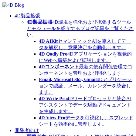
Skip
to
content
4D製品拡張
4D製品拡張
4D環境を強化および拡張するツール
とモジュールを紹介するブログ記事をご覧くださ
い。
4D AIKit
セマンティックAIを導入してデー
タを解釈し、意思決定を自動化します。
4D Qodly Pro
4Dアプリケーションを視覚的
にWebへ構築および拡張します。
4Dコンポーネント
最新の依存関係管理でコ
ンポーネントを管理および開発します。
Email, Microsoft 365, Gmail
4Dアプリケーシ
ョンで認証、メール、カレンダーを統合し
ます。
4D Write Pro
4Dワードプロセッサと統合AI
アシスタントでデータ駆動型ドキュメント
を生成します。
4D View Pro
データを可視化し、スプレッド
シートを効率的に管理します。
開発者向け