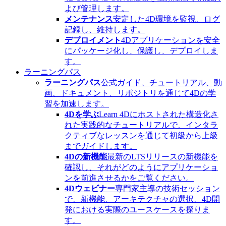
よび管理します。
メンテナンス
安定した4D環境を監視、ログ
記録し、維持します。
デプロイメント
4Dアプリケーションを安全
にパッケージ化し、保護し、デプロイしま
す。
ラーニングパス
ラーニングパス
公式ガイド、チュートリアル、動
画、ドキュメント、リポジトリを通じて4Dの学
習を加速します。
4Dを学ぶ
Learn 4Dにホストされた構造化さ
れた実践的なチュートリアルで、インタラ
クティブなレッスンを通じて初級から上級
までガイドします。
4Dの新機能
最新のLTSリリースの新機能を
確認し、それがどのようにアプリケーショ
ンを前進させるかをご覧ください。
4Dウェビナー
専門家主導の技術セッション
で、新機能、アーキテクチャの選択、4D開
発における実際のユースケースを探りま
す。