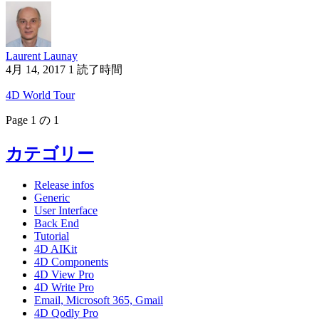
Laurent Launay
4月 14, 2017
1 読了時間
4D World Tour
Page 1 の 1
カテゴリー
Release infos
Generic
User Interface
Back End
Tutorial
4D AIKit
4D Components
4D View Pro
4D Write Pro
Email, Microsoft 365, Gmail
4D Qodly Pro