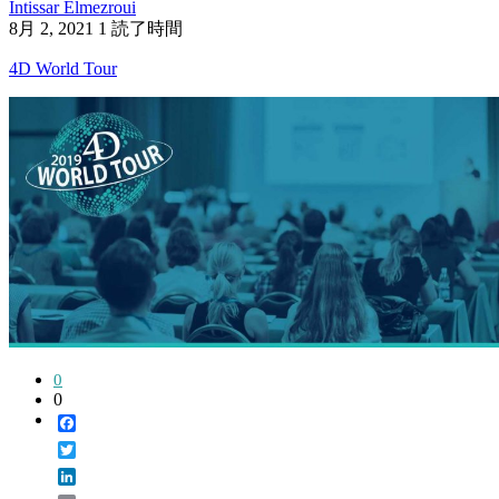
Intissar Elmezroui
8月 2, 2021
1 読了時間
4D World Tour
0
0
Facebook
Twitter
LinkedIn