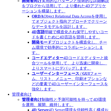
開発者向け
実用的なパターンと技術的な詳細解説
をブログから活用して、より優れた4Dアプリケ
ーションを構築します。
ORDA
Object Relational Data Accessを使用し
てオブジェクト指向アプローチでクリーン
なデータモデルを設計します。
4D言語
明確で構造化され保守しやすいコー
ドを書くために4D言語を習得します。
開発モード
プロジェクトを構造化し、チー
ム環境で効率的にコラボレーションしま
す。
コードエディター
4Dコードエディターと統
合ツールを使用して、より迅速に開発し、
よりスマートにデバッグします。
ユーザーインターフェース / GUI
フォー
ム、リスト、メニュー、印刷オプションな
どの要素で4Dユーザーインターフェースを
強化します。
管理者向け
管理者向け
制御性と予測可能性を持って4D環境
を運用、展開、維持します。
4D Server
4D Server環境を信頼性高く構成お