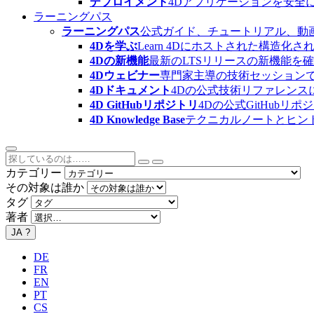
デプロイメント
4Dアプリケーションを安全
ラーニングパス
ラーニングパス
公式ガイド、チュートリアル、動
4Dを学ぶ
Learn 4Dにホストされた構
4Dの新機能
最新のLTSリリースの新機能を
4Dウェビナー
専門家主導の技術セッション
4Dドキュメント
4Dの公式技術リファレンス
4D GitHubリポジトリ
4Dの公式GitHubリ
4D Knowledge Base
テクニカルノートとヒン
カテゴリー
その対象は誰か
タグ
著者
JA
?
DE
FR
EN
PT
CS