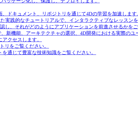
にパッケージ化し、保護し、デプロイします。
画、ドキュメント、リポジトリを通じて4Dの学習を加速します
造化された実践的なチュートリアルで、インタラクティブなレッス
確認し、それがどのようにアプリケーションを前進させるかを
で、新機能、アーキテクチャの選択、4D開発における実際のユ
にアクセスします。
ポジトリをご覧ください。
トを通じて豊富な技術知識をご覧ください。