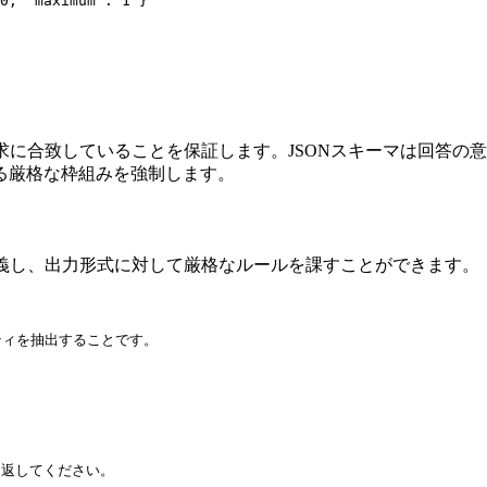
0, "maximum": 1 }

求に合致していることを保証します。JSONスキーマは回答の
る厳格な枠組みを強制します。
定義し、出力形式に対して厳格なルールを課すことができます。
ィを抽出することです。

返してください。
