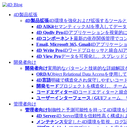
Skip
to
content
4D製品拡張
4D製品拡張
4D環境を強化および拡張するツール
4D AIKit
セマンティックAIを導入してデー
4D Qodly Pro
4Dアプリケーションを視覚的に
4Dコンポーネント
最新の依存関係管理でコ
Email, Microsoft 365, Gmail
4Dアプリケーシ
4D Write Pro
4Dワードプロセッサと統合A
4D View Pro
データを可視化し、スプレッド
開発者向け
開発者向け
実用的なパターンと技術的な詳細解説
ORDA
Object Relational Data
4D言語
明確で構造化され保守しやすいコード
開発モード
プロジェクトを構造化し、チーム
コードエディター
4Dコードエディターと統
ユーザーインターフェース / GUI
フォーム、
管理者向け
管理者向け
制御性と予測可能性を持って4D環境
4D Server
4D Server環境を信頼性高く構成
メンテナンス
安定した4D環境を監視、ログ