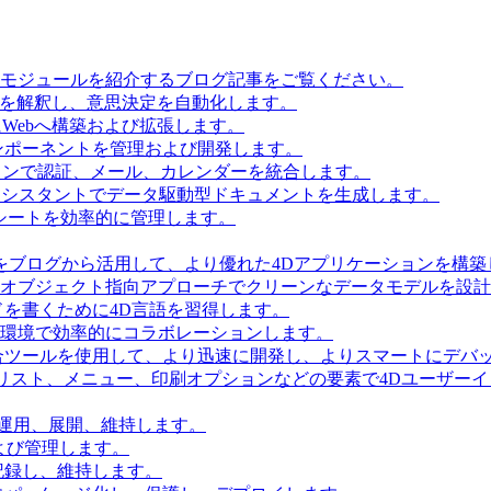
とモジュールを紹介するブログ記事をご覧ください。
タを解釈し、意思決定を自動化します。
Webへ構築および拡張します。
ンポーネントを管理および開発します。
ョンで認証、メール、カレンダーを統合します。
Iアシスタントでデータ駆動型ドキュメントを生成します。
シートを効率的に管理します。
をブログから活用して、より優れた4Dアプリケーションを構築
 Accessを使用してオブジェクト指向アプローチでクリーンなデータモデルを
を書くために4D言語を習得します。
環境で効率的にコラボレーションします。
合ツールを使用して、より迅速に開発し、よりスマートにデバ
リスト、メニュー、印刷オプションなどの要素で4Dユーザー
を運用、展開、維持します。
および管理します。
記録し、維持します。