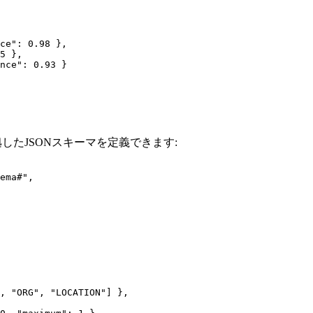
ce": 0.98 },

5 },

nce": 0.93 }

準拠したJSONスキーマを定義できます:
ema#",

, "ORG", "LOCATION"] },
