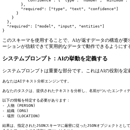
          "confidence": { "type": "number", "minimum": 
        },

        "required": ["type", "text", "confidence"]

      }

    }

  },

  "required": ["model", "input", "entities"]

このスキーマを使用することで、AIが返すデータの構造が要
ーションが信頼できて実用的なデータで動作できるようにす
システムプロンプト：AIの挙動を定義する
システムプロンプトは重要な部分です。これはAIの役割を
あなたはAIテキスト分析エンジンです。

あなたのタスクは、提供されたテキストを分析し、名前がついたエンティテ
以下の情報を特定する必要があります：

- 人物 (PERSON)

- 組織 (ORG)

- 場所 (LOCATION)

結果は、指定されたJSONスキーマに厳密に従ったJSONオブジェクトとして