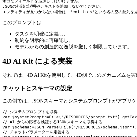
余分なフィールドを追加してはいけません。

JSONの外部に説明やテキストを追加しないでください。

このプロンプトは：
タスクを明確に定義し、
制約を明示的に再確認し、
モデルからの創造的な逸脱を厳しく制限しています。
4D AI Kit による実装
それでは、4D AI Kitを使用して、4D側でこのメカニズム
チャットとスキーマの設定
この例では、JSONスキーマとシステムプロンプトがアプリ
// システムプロンプトを取得

var $systemPrompt:=File("/RESOURCES/prompt.txt").getTex
// AI からの応答を検証するJSONスキーマを取得する

var $schema:=JSON Parse(File("/RESOURCES/schema.json").
// チャットパラメーターを定義する
