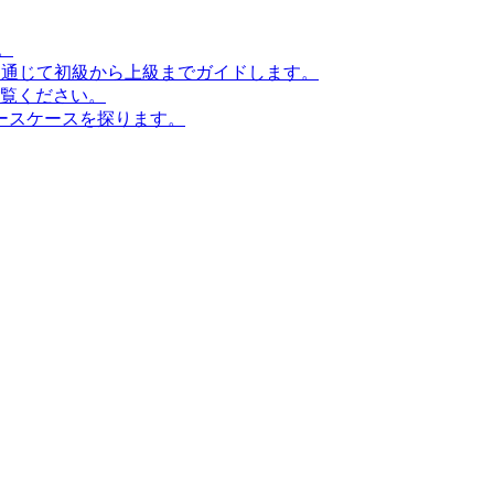
。
ンを通じて初級から上級までガイドします。
ご覧ください。
ースケースを探ります。