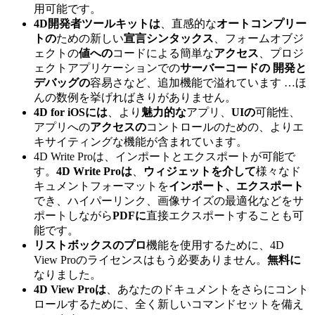
用可能です。
4D開発者ツールキットは
、直感的な
オートコンプリー
トの
ための新しい
宣言シンタックス
、フォームオブジ
ェクトの
値への
コードによる簡単な
アクセス
、プロジ
ェクトアプリケーションでの
サーバーコードの
開発と
デバッグの
容易さなど、追加機能で溢れています …ほ
んの数例を挙げればきりがありません。
4D for iOSには
、より
魅力的な
アプリ、
UIの
可能性、
アプリへの
アクセスの
コントロールのための、よりエ
キサイティングな機能が含まれています。
4D Write Proは、インポートとエクスポートが可能で
す。
4D Write Proは
、
ウィジェットを介して
様々なド
キュメントフォーマットを
インポート、エクスポート
でき、ハイパーリンク、画像サイズの最適化などをサ
ポートしながら
PDFに
直接エクスポートすることも可
能です。
リストボックスのプロ
機能を使用するために、4D
View Proのライセンスはもう必要ありません。
無料に
なりました。
4D View Proは
、あなたのドキュメントをさらにコント
ロールするために、全く新しいコマンドセットを備え