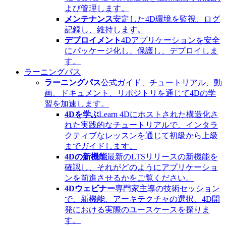
よび管理します。
メンテナンス
安定した4D環境を監視、ログ
記録し、維持します。
デプロイメント
4Dアプリケーションを安全
にパッケージ化し、保護し、デプロイしま
す。
ラーニングパス
ラーニングパス
公式ガイド、チュートリアル、動
画、ドキュメント、リポジトリを通じて4Dの学
習を加速します。
4Dを学ぶ
Learn 4Dにホストされた構造化さ
れた実践的なチュートリアルで、インタラ
クティブなレッスンを通じて初級から上級
までガイドします。
4Dの新機能
最新のLTSリリースの新機能を
確認し、それがどのようにアプリケーショ
ンを前進させるかをご覧ください。
4Dウェビナー
専門家主導の技術セッション
で、新機能、アーキテクチャの選択、4D開
発における実際のユースケースを探りま
す。