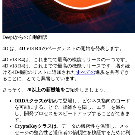
Deeplからの自動翻訳
4D は、
4D v18 R4
のベータテストの開始を発表します。
4D v18 R4は、これまでで最高の機能リリースの一つです。
4D v18 R4は、これまでで最高の機能リリースです！増え続
ける4D機能のリストに追加された
すべての
進歩を共有でき
ることに、とても興奮しています。
さっそく、
20以上の新機能を
ご紹介しましょう。
ORDAクラスが
初めて登場し、ビジネス指向のコード
を可能にすることで、複雑さを隠し、エラーを減ら
し、開発プロセスをスピードアップすることができま
す。
CryptoKeyクラスは
、データの機密性を保護し、メッ
セージの整合性と送信者の信頼性を検証するために利