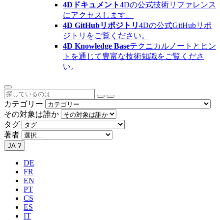
4Dドキュメント
4Dの公式技術リファレンス
にアクセスします。
4D GitHubリポジトリ
4Dの公式GitHubリポ
ジトリをご覧ください。
4D Knowledge Base
テクニカルノートとヒン
トを通じて豊富な技術知識をご覧くださ
い。
カテゴリー
その対象は誰か
タグ
著者
JA
?
DE
FR
EN
PT
CS
ES
IT