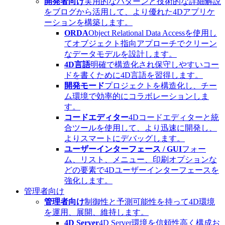
開発者向け
実用的なパターンと技術的な詳細解説
をブログから活用して、より優れた4Dアプリケ
ーションを構築します。
ORDA
Object Relational Data Accessを使用し
てオブジェクト指向アプローチでクリーン
なデータモデルを設計します。
4D言語
明確で構造化され保守しやすいコー
ドを書くために4D言語を習得します。
開発モード
プロジェクトを構造化し、チー
ム環境で効率的にコラボレーションしま
す。
コードエディター
4Dコードエディターと統
合ツールを使用して、より迅速に開発し、
よりスマートにデバッグします。
ユーザーインターフェース / GUI
フォー
ム、リスト、メニュー、印刷オプションな
どの要素で4Dユーザーインターフェースを
強化します。
管理者向け
管理者向け
制御性と予測可能性を持って4D環境
を運用、展開、維持します。
4D Server
4D Server環境を信頼性高く構成お