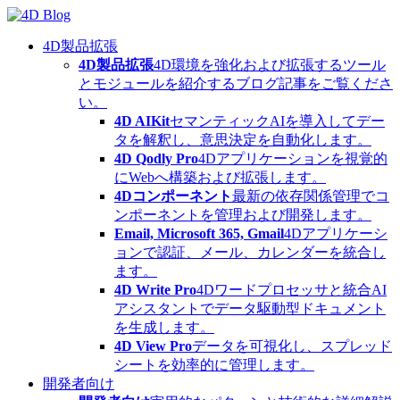
Skip
to
content
4D製品拡張
4D製品拡張
4D環境を強化および拡張するツール
とモジュールを紹介するブログ記事をご覧くださ
い。
4D AIKit
セマンティックAIを導入してデー
タを解釈し、意思決定を自動化します。
4D Qodly Pro
4Dアプリケーションを視覚的
にWebへ構築および拡張します。
4Dコンポーネント
最新の依存関係管理でコ
ンポーネントを管理および開発します。
Email, Microsoft 365, Gmail
4Dアプリケーシ
ョンで認証、メール、カレンダーを統合し
ます。
4D Write Pro
4Dワードプロセッサと統合AI
アシスタントでデータ駆動型ドキュメント
を生成します。
4D View Pro
データを可視化し、スプレッド
シートを効率的に管理します。
開発者向け