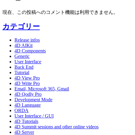
現在、この投稿へのコメント機能は利用できません。
カテゴリー
Release infos
4D AIKit
4D Components
Generic
User Interface
Back End
Tutorial
4D View Pro
4D Write Pro
Email, Microsoft 365, Gmail
4D Qodly Pro
Development Mode
4D Language
ORDA
User Interface / GUI
4D Tutorials
4D Summit sessions and other online videos
4D Server