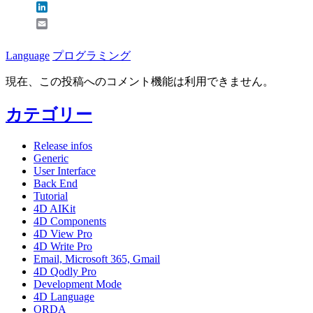
LinkedIn
Email
Language
プログラミング
現在、この投稿へのコメント機能は利用できません。
カテゴリー
Release infos
Generic
User Interface
Back End
Tutorial
4D AIKit
4D Components
4D View Pro
4D Write Pro
Email, Microsoft 365, Gmail
4D Qodly Pro
Development Mode
4D Language
ORDA