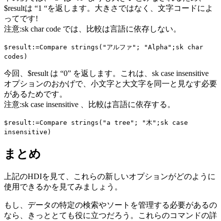
$resultは “1 “を返します。大きさではなく、文字コードによ
ってです!
注意:
sk char code
では、比較は言語に依存しない。
$result
:=
Compare strings
("アルファ"; "Alpha";
sk char
codes
)
今回、$result は “0” を返します。これは、
sk case insensitive
オプションのおかげで、小文字と大文字を同一と見なす必要
があるためです。
注意:
sk case insensitive
、比較は言語に依存する。
$result
:=
Compare strings
("a tree"; "木";
sk case
insensitive
)
まとめ
上記のHDIを見て、これらの新しいオプションがどのように
使用できるかを見てみましょう。
もし、データの特定の検索やソートを管理する必要があるの
なら、きっととても役に立つだろう。これらのコマンドの詳