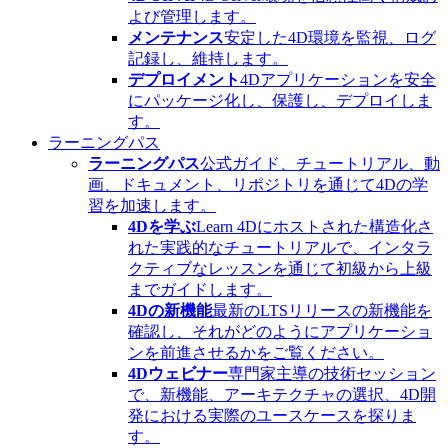
よび管理します。
メンテナンス
安定した4D環境を監視、ログ
記録し、維持します。
デプロイメント
4Dアプリケーションを安全
にパッケージ化し、保護し、デプロイしま
す。
ラーニングパス
ラーニングパス
公式ガイド、チュートリアル、動
画、ドキュメント、リポジトリを通じて4Dの学
習を加速します。
4Dを学ぶ
Learn 4Dにホストされた構造化さ
れた実践的なチュートリアルで、インタラ
クティブなレッスンを通じて初級から上級
までガイドします。
4Dの新機能
最新のLTSリリースの新機能を
確認し、それがどのようにアプリケーショ
ンを前進させるかをご覧ください。
4Dウェビナー
専門家主導の技術セッション
で、新機能、アーキテクチャの選択、4D開
発における実際のユースケースを探りま
す。