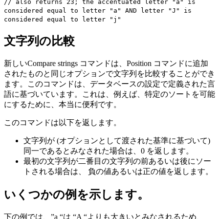
// also returns 23; the accentuated letter "ã" is
considered equal to letter "a" AND letter "J" is
considered equal to letter "j"
文字列の比較
新しい
Compare strings
コマンドは、
Position
コマンドに追加
されたものと同じオプションで文字列を比較することができ
ます。このコマンドは、データベースの設定で定義された言
語に基づいています。これは、例えば、特定のソートを可能
にするために、本当に便利です。
このコマンドは以下を返します。
文字列が (オプションとして渡された基準に基づいて)
同一であるとみなされた場合は、0 を返します。
最初の文字列が二番目の文字列の前あるいは後にソー
トされる場合は、 負の値あるいは正の値を返します。
いくつかの例を示します。
下の例では、”a “は “A “よりも大きいとみなされるため、