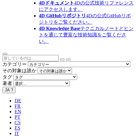
4Dドキュメント
4Dの公式技術リファレンス
にアクセスします。
4D GitHubリポジトリ
4Dの公式GitHubリポ
ジトリをご覧ください。
4D Knowledge Base
テクニカルノートとヒン
トを通じて豊富な技術知識をご覧くださ
い。
カテゴリー
その対象は誰か
タグ
著者
JA
?
DE
FR
EN
PT
CS
ES
IT