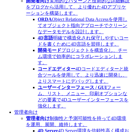
開発者向け
実用的なパターンと技術的な詳細解説
をブログから活用して、より優れた4Dアプリケ
ーションを構築します。
ORDA
Object Relational Data Accessを使用し
てオブジェクト指向アプローチでクリーン
なデータモデルを設計します。
4D言語
明確で構造化され保守しやすいコー
ドを書くために4D言語を習得します。
開発モード
プロジェクトを構造化し、チー
ム環境で効率的にコラボレーションしま
す。
コードエディター
4Dコードエディターと統
合ツールを使用して、より迅速に開発し、
よりスマートにデバッグします。
ユーザーインターフェース / GUI
フォー
ム、リスト、メニュー、印刷オプションな
どの要素で4Dユーザーインターフェースを
強化します。
管理者向け
管理者向け
制御性と予測可能性を持って4D環境
を運用、展開、維持します。
4D Server
4D Server環境を信頼性高く構成お