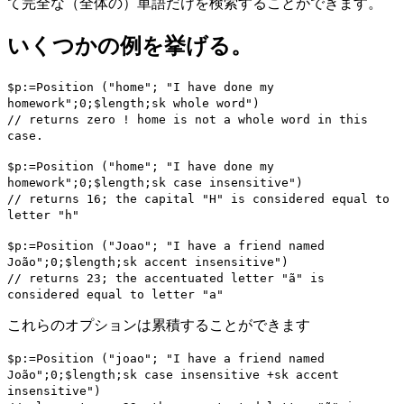
て完全な（全体の）単語だけを検索することができます。
いくつかの例を挙げる。
$p:=
Position
("home"; "I have done my
homework";0;
$length
;
sk whole word
")
// returns zero ! home is not a whole word in this
case.
$p:=
Position
("home"; "I have done my
homework";0;
$length
;
sk case insensitive
")
// returns 16; the capital "H" is considered equal to
letter "h"
$p:=
Position
("Joao"; "I have a friend named
João";0;
$length
;
sk accent insensitive
")
// returns 23; the accentuated letter "ã" is
considered equal to letter "a"
これらのオプションは累積することができます
$p:=
Position
("joao"; "I have a friend named
João";0;$length;
sk case insensitive
+
sk accent
insensitive
")