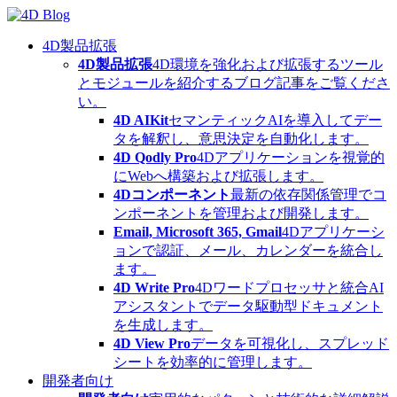
Skip
to
content
4D製品拡張
4D製品拡張
4D環境を強化および拡張するツール
とモジュールを紹介するブログ記事をご覧くださ
い。
4D AIKit
セマンティックAIを導入してデー
タを解釈し、意思決定を自動化します。
4D Qodly Pro
4Dアプリケーションを視覚的
にWebへ構築および拡張します。
4Dコンポーネント
最新の依存関係管理でコ
ンポーネントを管理および開発します。
Email, Microsoft 365, Gmail
4Dアプリケーシ
ョンで認証、メール、カレンダーを統合し
ます。
4D Write Pro
4Dワードプロセッサと統合AI
アシスタントでデータ駆動型ドキュメント
を生成します。
4D View Pro
データを可視化し、スプレッド
シートを効率的に管理します。
開発者向け