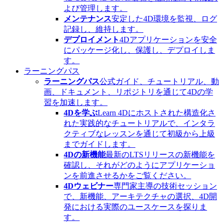
よび管理します。
メンテナンス
安定した4D環境を監視、ログ
記録し、維持します。
デプロイメント
4Dアプリケーションを安全
にパッケージ化し、保護し、デプロイしま
す。
ラーニングパス
ラーニングパス
公式ガイド、チュートリアル、動
画、ドキュメント、リポジトリを通じて4Dの学
習を加速します。
4Dを学ぶ
Learn 4Dにホストされた構造化さ
れた実践的なチュートリアルで、インタラ
クティブなレッスンを通じて初級から上級
までガイドします。
4Dの新機能
最新のLTSリリースの新機能を
確認し、それがどのようにアプリケーショ
ンを前進させるかをご覧ください。
4Dウェビナー
専門家主導の技術セッション
で、新機能、アーキテクチャの選択、4D開
発における実際のユースケースを探りま
す。