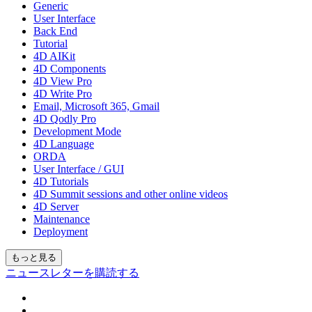
Generic
User Interface
Back End
Tutorial
4D AIKit
4D Components
4D View Pro
4D Write Pro
Email, Microsoft 365, Gmail
4D Qodly Pro
Development Mode
4D Language
ORDA
User Interface / GUI
4D Tutorials
4D Summit sessions and other online videos
4D Server
Maintenance
Deployment
もっと見る
ニュースレターを購読する