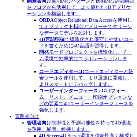
開発者向け
実用的なパターンと技術的な詳細解説
をブログから活用して、より優れた4Dアプリケ
ーションを構築します。
ORDA
Object Relational Data Accessを使用し
てオブジェクト指向アプローチでクリーン
なデータモデルを設計します。
4D言語
明確で構造化され保守しやすいコー
ドを書くために4D言語を習得します。
開発モード
プロジェクトを構造化し、チー
ム環境で効率的にコラボレーションしま
す。
コードエディター
4Dコードエディターと統
合ツールを使用して、より迅速に開発し、
よりスマートにデバッグします。
ユーザーインターフェース / GUI
フォー
ム、リスト、メニュー、印刷オプションな
どの要素で4Dユーザーインターフェースを
強化します。
管理者向け
管理者向け
制御性と予測可能性を持って4D環境
を運用、展開、維持します。
4D Server
4D Server環境を信頼性高く構成お