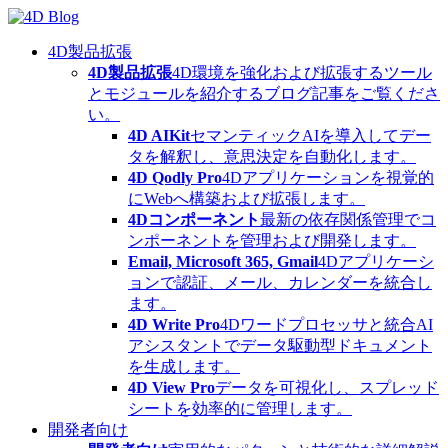
Skip
to
content
4D製品拡張
4D製品拡張
4D環境を強化および拡張するツール
とモジュールを紹介するブログ記事をご覧くださ
い。
4D AIKit
セマンティックAIを導入してデー
タを解釈し、意思決定を自動化します。
4D Qodly Pro
4Dアプリケーションを視覚的
にWebへ構築および拡張します。
4Dコンポーネント
最新の依存関係管理でコ
ンポーネントを管理および開発します。
Email, Microsoft 365, Gmail
4Dアプリケーシ
ョンで認証、メール、カレンダーを統合し
ます。
4D Write Pro
4Dワードプロセッサと統合AI
アシスタントでデータ駆動型ドキュメント
を生成します。
4D View Pro
データを可視化し、スプレッド
シートを効率的に管理します。
開発者向け