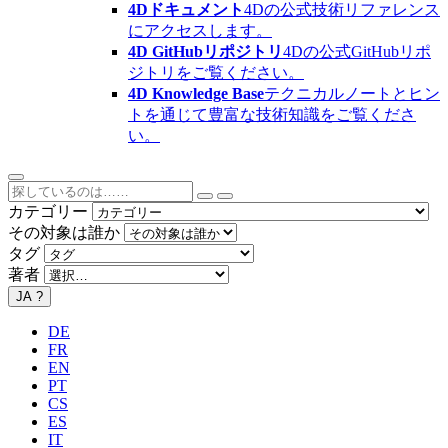
4Dドキュメント
4Dの公式技術リファレンス
にアクセスします。
4D GitHubリポジトリ
4Dの公式GitHubリポ
ジトリをご覧ください。
4D Knowledge Base
テクニカルノートとヒン
トを通じて豊富な技術知識をご覧くださ
い。
カテゴリー
その対象は誰か
タグ
著者
JA
?
DE
FR
EN
PT
CS
ES
IT