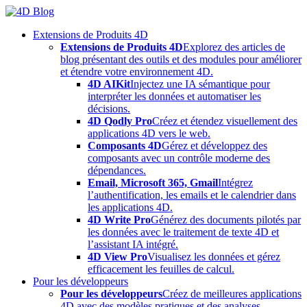
Skip
to
Extensions de Produits 4D
content
Extensions de Produits 4D
Explorez des articles de
blog présentant des outils et des modules pour améliorer
et étendre votre environnement 4D.
4D AIKit
Injectez une IA sémantique pour
interpréter les données et automatiser les
décisions.
4D Qodly Pro
Créez et étendez visuellement des
applications 4D vers le web.
Composants 4D
Gérez et développez des
composants avec un contrôle moderne des
dépendances.
Email, Microsoft 365, Gmail
Intégrez
l’authentification, les emails et le calendrier dans
les applications 4D.
4D Write Pro
Générez des documents pilotés par
les données avec le traitement de texte 4D et
l’assistant IA intégré.
4D View Pro
Visualisez les données et gérez
efficacement les feuilles de calcul.
Pour les développeurs
Pour les développeurs
Créez de meilleures applications
4D avec des modèles pratiques et des analyses