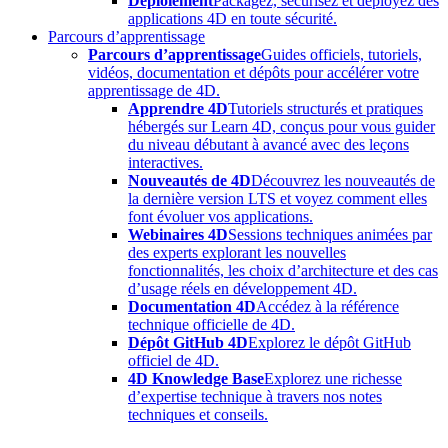
Déploiement
Packagez, sécurisez et déployez des
applications 4D en toute sécurité.
Parcours d’apprentissage
Parcours d’apprentissage
Guides officiels, tutoriels,
vidéos, documentation et dépôts pour accélérer votre
apprentissage de 4D.
Apprendre 4D
Tutoriels structurés et pratiques
hébergés sur Learn 4D, conçus pour vous guider
du niveau débutant à avancé avec des leçons
interactives.
Nouveautés de 4D
Découvrez les nouveautés de
la dernière version LTS et voyez comment elles
font évoluer vos applications.
Webinaires 4D
Sessions techniques animées par
des experts explorant les nouvelles
fonctionnalités, les choix d’architecture et des cas
d’usage réels en développement 4D.
Documentation 4D
Accédez à la référence
technique officielle de 4D.
Dépôt GitHub 4D
Explorez le dépôt GitHub
officiel de 4D.
4D Knowledge Base
Explorez une richesse
d’expertise technique à travers nos notes
techniques et conseils.