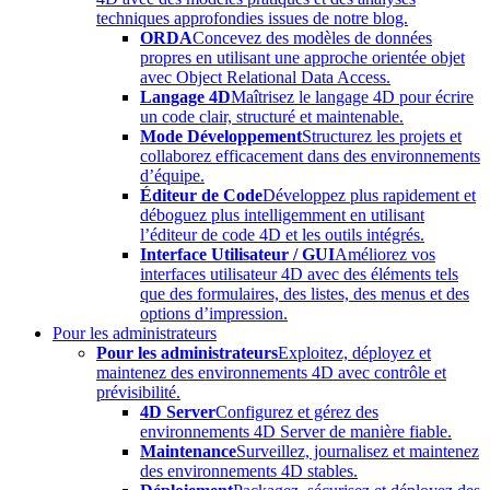
techniques approfondies issues de notre blog.
ORDA
Concevez des modèles de données
propres en utilisant une approche orientée objet
avec Object Relational Data Access.
Langage 4D
Maîtrisez le langage 4D pour écrire
un code clair, structuré et maintenable.
Mode Développement
Structurez les projets et
collaborez efficacement dans des environnements
d’équipe.
Éditeur de Code
Développez plus rapidement et
déboguez plus intelligemment en utilisant
l’éditeur de code 4D et les outils intégrés.
Interface Utilisateur / GUI
Améliorez vos
interfaces utilisateur 4D avec des éléments tels
que des formulaires, des listes, des menus et des
options d’impression.
Pour les administrateurs
Pour les administrateurs
Exploitez, déployez et
maintenez des environnements 4D avec contrôle et
prévisibilité.
4D Server
Configurez et gérez des
environnements 4D Server de manière fiable.
Maintenance
Surveillez, journalisez et maintenez
des environnements 4D stables.