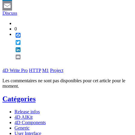
LinkedIn
Discuss
Email
0
Facebook
Twitter
LinkedIn
Email
4D Write Pro
HTTP
M1
Project
Les commentaires ne sont pas disponibles pour cet article pour le
moment.
Catégories
Release infos
4D AIKit
4D Components
Generic
User Interface