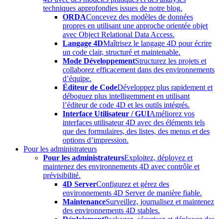
techniques approfondies issues de notre blog.
ORDA
Concevez des modèles de données
propres en utilisant une approche orientée objet
avec Object Relational Data Access.
Langage 4D
Maîtrisez le langage 4D pour écrire
un code clair, structuré et maintenable.
Mode Développement
Structurez les projets et
collaborez efficacement dans des environnements
d’équipe.
Éditeur de Code
Développez plus rapidement et
déboguez plus intelligemment en utilisant
l’éditeur de code 4D et les outils intégrés.
Interface Utilisateur / GUI
Améliorez vos
interfaces utilisateur 4D avec des éléments tels
que des formulaires, des listes, des menus et des
options d’impression.
Pour les administrateurs
Pour les administrateurs
Exploitez, déployez et
maintenez des environnements 4D avec contrôle et
prévisibilité.
4D Server
Configurez et gérez des
environnements 4D Server de manière fiable.
Maintenance
Surveillez, journalisez et maintenez
des environnements 4D stables.