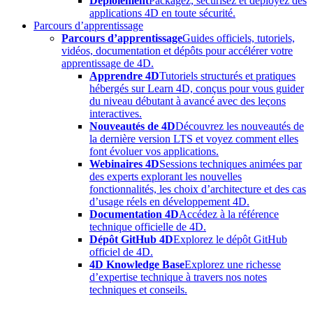
Déploiement
Packagez, sécurisez et déployez des
applications 4D en toute sécurité.
Parcours d’apprentissage
Parcours d’apprentissage
Guides officiels, tutoriels,
vidéos, documentation et dépôts pour accélérer votre
apprentissage de 4D.
Apprendre 4D
Tutoriels structurés et pratiques
hébergés sur Learn 4D, conçus pour vous guider
du niveau débutant à avancé avec des leçons
interactives.
Nouveautés de 4D
Découvrez les nouveautés de
la dernière version LTS et voyez comment elles
font évoluer vos applications.
Webinaires 4D
Sessions techniques animées par
des experts explorant les nouvelles
fonctionnalités, les choix d’architecture et des cas
d’usage réels en développement 4D.
Documentation 4D
Accédez à la référence
technique officielle de 4D.
Dépôt GitHub 4D
Explorez le dépôt GitHub
officiel de 4D.
4D Knowledge Base
Explorez une richesse
d’expertise technique à travers nos notes
techniques et conseils.