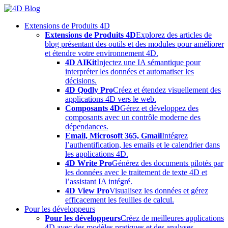
Skip
to
Extensions de Produits 4D
content
Extensions de Produits 4D
Explorez des articles de
blog présentant des outils et des modules pour améliorer
et étendre votre environnement 4D.
4D AIKit
Injectez une IA sémantique pour
interpréter les données et automatiser les
décisions.
4D Qodly Pro
Créez et étendez visuellement des
applications 4D vers le web.
Composants 4D
Gérez et développez des
composants avec un contrôle moderne des
dépendances.
Email, Microsoft 365, Gmail
Intégrez
l’authentification, les emails et le calendrier dans
les applications 4D.
4D Write Pro
Générez des documents pilotés par
les données avec le traitement de texte 4D et
l’assistant IA intégré.
4D View Pro
Visualisez les données et gérez
efficacement les feuilles de calcul.
Pour les développeurs
Pour les développeurs
Créez de meilleures applications
4D avec des modèles pratiques et des analyses