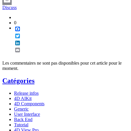
LinkedIn
Discuss
Email
0
Facebook
Twitter
LinkedIn
Email
Les commentaires ne sont pas disponibles pour cet article pour le
moment.
Catégories
Release infos
4D AIKit
4D Components
Generic
User Interface
Back End
Tutorial
4D View Pro