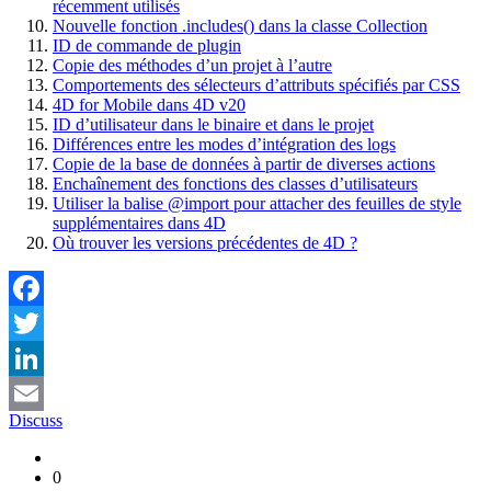
récemment utilisés
Nouvelle fonction .includes() dans la classe Collection
ID de commande de plugin
Copie des méthodes d’un projet à l’autre
Comportements des sélecteurs d’attributs spécifiés par CSS
4D for Mobile dans 4D v20
ID d’utilisateur dans le binaire et dans le projet
Différences entre les modes d’intégration des logs
Copie de la base de données à partir de diverses actions
Enchaînement des fonctions des classes d’utilisateurs
Utiliser la balise @import pour attacher des feuilles de style
supplémentaires dans 4D
Où trouver les versions précédentes de 4D ?
Facebook
Twitter
LinkedIn
Discuss
Email
0