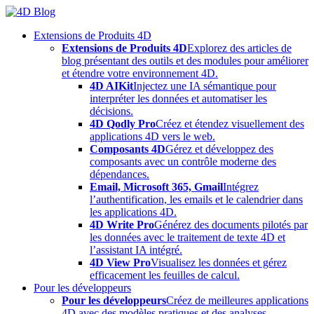
Skip
to
Extensions de Produits 4D
content
Extensions de Produits 4D
Explorez des articles de
blog présentant des outils et des modules pour améliorer
et étendre votre environnement 4D.
4D AIKit
Injectez une IA sémantique pour
interpréter les données et automatiser les
décisions.
4D Qodly Pro
Créez et étendez visuellement des
applications 4D vers le web.
Composants 4D
Gérez et développez des
composants avec un contrôle moderne des
dépendances.
Email, Microsoft 365, Gmail
Intégrez
l’authentification, les emails et le calendrier dans
les applications 4D.
4D Write Pro
Générez des documents pilotés par
les données avec le traitement de texte 4D et
l’assistant IA intégré.
4D View Pro
Visualisez les données et gérez
efficacement les feuilles de calcul.
Pour les développeurs
Pour les développeurs
Créez de meilleures applications
4D avec des modèles pratiques et des analyses