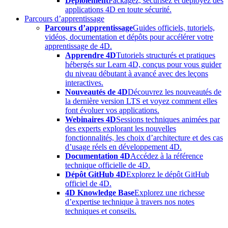
Déploiement
Packagez, sécurisez et déployez des
applications 4D en toute sécurité.
Parcours d’apprentissage
Parcours d’apprentissage
Guides officiels, tutoriels,
vidéos, documentation et dépôts pour accélérer votre
apprentissage de 4D.
Apprendre 4D
Tutoriels structurés et pratiques
hébergés sur Learn 4D, conçus pour vous guider
du niveau débutant à avancé avec des leçons
interactives.
Nouveautés de 4D
Découvrez les nouveautés de
la dernière version LTS et voyez comment elles
font évoluer vos applications.
Webinaires 4D
Sessions techniques animées par
des experts explorant les nouvelles
fonctionnalités, les choix d’architecture et des cas
d’usage réels en développement 4D.
Documentation 4D
Accédez à la référence
technique officielle de 4D.
Dépôt GitHub 4D
Explorez le dépôt GitHub
officiel de 4D.
4D Knowledge Base
Explorez une richesse
d’expertise technique à travers nos notes
techniques et conseils.