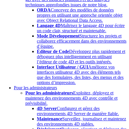
techniques approfondies issues de notre blog.
ORDA
Concevez des modèles de données
propres en utilisant une approche orientée objet
avec Object Relational Data Access.
Langage 4D
Maîtrisez le langage 4D pour écrire
un code clair, structuré et maintenable.
Mode Développement
Structurez les projets et
collaborez efficacement dans des environnements
d’équipe.
Éditeur de Code
Développez plus rapidement et
déboguez plus intelligemment en utilisant
l’éditeur de code 4D et les outils intégrés.
Interface Utilisateur / GUI
Améliorez vos
interfaces utilisateur 4D avec des éléments tels
que des formulaires, des listes, des menus et des
options d’impression.
Pour les administrateurs
Pour les administrateurs
Exploitez, déployez et
maintenez des environnements 4D avec contrôle et
prévisibilité.
4D Server
Configurez et gérez des
environnements 4D Server de manière fiable.
Maintenance
Surveillez, journalisez et maintenez
des environnements 4D stables.