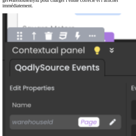
getWarehouseById pour charger l’entité correcte et l’afficher
immédiatement.