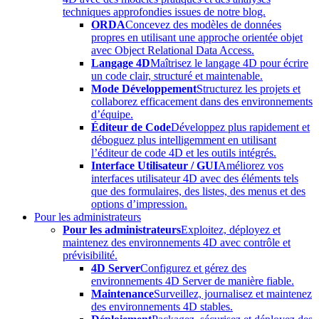
techniques approfondies issues de notre blog.
ORDA
Concevez des modèles de données
propres en utilisant une approche orientée objet
avec Object Relational Data Access.
Langage 4D
Maîtrisez le langage 4D pour écrire
un code clair, structuré et maintenable.
Mode Développement
Structurez les projets et
collaborez efficacement dans des environnements
d’équipe.
Éditeur de Code
Développez plus rapidement et
déboguez plus intelligemment en utilisant
l’éditeur de code 4D et les outils intégrés.
Interface Utilisateur / GUI
Améliorez vos
interfaces utilisateur 4D avec des éléments tels
que des formulaires, des listes, des menus et des
options d’impression.
Pour les administrateurs
Pour les administrateurs
Exploitez, déployez et
maintenez des environnements 4D avec contrôle et
prévisibilité.
4D Server
Configurez et gérez des
environnements 4D Server de manière fiable.
Maintenance
Surveillez, journalisez et maintenez
des environnements 4D stables.