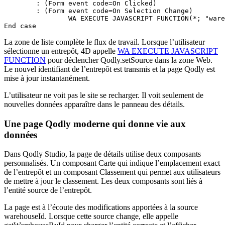
	: (Form event code=On Clicked)

	: (Form event code=On Selection Change)

		WA EXECUTE JAVASCRIPT FUNCTION(*; "warehouseDetails"; "Qodly.setSource"; $result; "warehouseId"; Form.WareHouse.ID)	

End case 
La zone de liste complète le flux de travail. Lorsque l’utilisateur
sélectionne un entrepôt, 4D appelle
WA EXECUTE JAVASCRIPT
FUNCTION
pour déclencher Qodly.setSource dans la zone Web.
Le nouvel identifiant de l’entrepôt est transmis et la page Qodly est
mise à jour instantanément.
L’utilisateur ne voit pas le site se recharger. Il voit seulement de
nouvelles données apparaître dans le panneau des détails.
Une page Qodly moderne qui donne vie aux
données
Dans Qodly Studio, la page de détails utilise deux composants
personnalisés. Un composant Carte qui indique l’emplacement exact
de l’entrepôt et un composant Classement qui permet aux utilisateurs
de mettre à jour le classement. Les deux composants sont liés à
l’entité source de l’entrepôt.
La page est à l’écoute des modifications apportées à la source
warehouseId. Lorsque cette source change, elle appelle