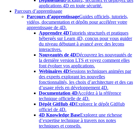
Déploiement
Packagez, sécurisez et déployez des
applications 4D en toute sécurité.
Parcours d’apprentissage
Parcours d’apprentissage
Guides officiels, tutoriels,
vidéos, documentation et dépôts pour accélérer votre
apprentissage de 4D.
Apprendre 4D
Tutoriels structurés et pratiques
hébergés sur Learn 4D, conçus pour vous guider
du niveau débutant à avancé avec des leçons
interactives.
Nouveautés de 4D
Découvrez les nouveautés de
la dernière version LTS et voyez comment elles
font évoluer vos applications.
Webinaires 4D
Sessions techniques animées par
des experts explorant les nouvelles
fonctionnalités, les choix d’architecture et des cas
d’usage réels en développement 4D.
Documentation 4D
Accédez à la référence
technique officielle de 4D.
Dépôt GitHub 4D
Explorez le dépôt GitHub
officiel de 4D.
4D Knowledge Base
Explorez une richesse
d’expertise technique à travers nos notes
techniques et conseils.