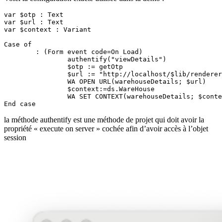
var $otp : Text

var $url : Text

var $context : Variant

Case of 

	: (Form event code=On Load)	

authentify("viewDetails")
		$otp := 
getOtp
		$url := "http://localhost/$lib/renderer/?w=warehouses&$4DSID="+ $otp

		WA OPEN URL(warehouseDetails; $url)

		$context:=ds.WareHouse

		WA SET CONTEXT(warehouseDetails; $context)

End case 
la méthode authentify est une méthode de projet qui doit avoir la
propriété « execute on server » cochée afin d’avoir accès à l’objet
session