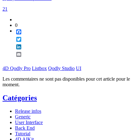
21
0
Facebook
Twitter
LinkedIn
Email
4D Qodly Pro
Listbox
Qodly Studio
UI
Les commentaires ne sont pas disponibles pour cet article pour le
moment.
Catégories
Release infos
Generic
User Interface
Back End
Tutorial
4D AIKit