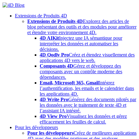
Skip
to
Extensions de Produits 4D
content
Extensions de Produits 4D
Explorez des articles de
blog présentant des outils et des modules pour améliorer
et étendre votre environnement 4D.
4D AIKit
Injectez une IA sémantique pour
interpréter les données et automatiser les
décisions.
4D Qodly Pro
Créez et étendez visuellement des
applications 4D vers le web.
Composants 4D
Gérez et développez des
composants avec un contrôle moderne des
dépendances.
Email, Microsoft 365, Gmail
Intégrez
l’authentification, les emails et le calendrier dans
les applications 4D.
4D Write Pro
Générez des documents pilotés par
les données avec le traitement de texte 4D et
l’assistant IA intégré.
4D View Pro
Visualisez les données et gérez
efficacement les feuilles de calcul.
Pour les développeurs
Pour les développeurs
Créez de meilleures applications
4D avec des modèles pratiques et des analyses