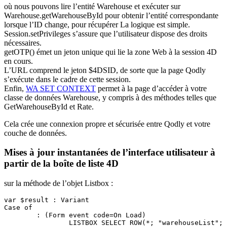
où nous pouvons lire l’entité Warehouse et exécuter sur
Warehouse.getWarehouseById pour obtenir l’entité correspondante
lorsque l’ID change, pour récupérer La logique est simple.
Session.setPrivileges s’assure que l’utilisateur dispose des droits
nécessaires.
getOTP()
émet un jeton unique qui lie la zone Web à la session 4D
en cours.
L’URL comprend le jeton $4DSID, de sorte que la page Qodly
s’exécute dans le cadre de cette session.
Enfin,
WA SET CONTEXT
permet à la page d’accéder à votre
classe de données Warehouse, y compris à des méthodes telles que
GetWarehouseById et Rate.
Cela crée une connexion propre et sécurisée entre Qodly et votre
couche de données.
Mises à jour instantanées de l’interface utilisateur à
partir de la boîte de liste 4D
sur la méthode de l’objet Listbox :
var $result : Variant

Case of 

	: (Form event code=On Load)

		LISTBOX SELECT ROW(*; "warehouseList"; 1)	
