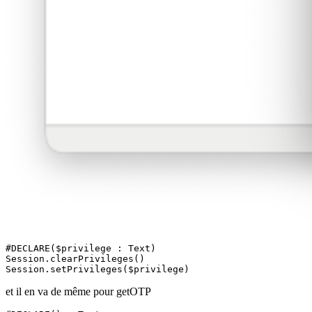
#DECLARE($privilege : Text)

Session.clearPrivileges()

Session.setPrivileges($privilege)
et il en va de même pour getOTP