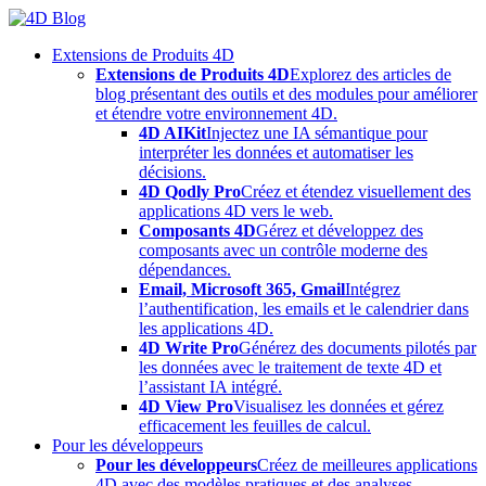
Skip
to
Extensions de Produits 4D
content
Extensions de Produits 4D
Explorez des articles de
blog présentant des outils et des modules pour améliorer
et étendre votre environnement 4D.
4D AIKit
Injectez une IA sémantique pour
interpréter les données et automatiser les
décisions.
4D Qodly Pro
Créez et étendez visuellement des
applications 4D vers le web.
Composants 4D
Gérez et développez des
composants avec un contrôle moderne des
dépendances.
Email, Microsoft 365, Gmail
Intégrez
l’authentification, les emails et le calendrier dans
les applications 4D.
4D Write Pro
Générez des documents pilotés par
les données avec le traitement de texte 4D et
l’assistant IA intégré.
4D View Pro
Visualisez les données et gérez
efficacement les feuilles de calcul.
Pour les développeurs
Pour les développeurs
Créez de meilleures applications
4D avec des modèles pratiques et des analyses