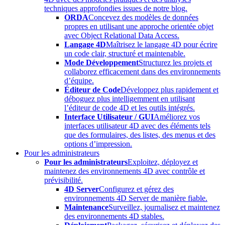
techniques approfondies issues de notre blog.
ORDA
Concevez des modèles de données
propres en utilisant une approche orientée objet
avec Object Relational Data Access.
Langage 4D
Maîtrisez le langage 4D pour écrire
un code clair, structuré et maintenable.
Mode Développement
Structurez les projets et
collaborez efficacement dans des environnements
d’équipe.
Éditeur de Code
Développez plus rapidement et
déboguez plus intelligemment en utilisant
l’éditeur de code 4D et les outils intégrés.
Interface Utilisateur / GUI
Améliorez vos
interfaces utilisateur 4D avec des éléments tels
que des formulaires, des listes, des menus et des
options d’impression.
Pour les administrateurs
Pour les administrateurs
Exploitez, déployez et
maintenez des environnements 4D avec contrôle et
prévisibilité.
4D Server
Configurez et gérez des
environnements 4D Server de manière fiable.
Maintenance
Surveillez, journalisez et maintenez
des environnements 4D stables.