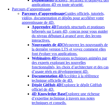
Déploiement
Packagez, sécurisez et déployez des
applications 4D en toute sécurité.
Parcours d’apprentissage
Parcours d’apprentissage
Guides officiels, tutoriels,
vidéos, documentation et dépôts pour accélérer votre
apprentissage de 4D.
Apprendre 4D
Tutoriels structurés et pratiques
hébergés sur Learn 4D, conçus pour vous guider
du niveau débutant à avancé avec des leçons
interactives.
Nouveautés de 4D
Découvrez les nouveautés de
la dernière version LTS et voyez comment elles
font évoluer vos applications.
Webinaires 4D
Sessions techniques animées par
des experts explorant les nouvelles
fonctionnalités, les choix d’architecture et des cas
d’usage réels en développement 4D.
Documentation 4D
Accédez à la référence
technique officielle de 4D.
Dépôt GitHub 4D
Explorez le dépôt GitHub
officiel de 4D.
4D Knowledge Base
Explorez une richesse
d’expertise technique à travers nos notes
techniques et conseils.