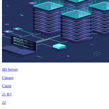
4D Server
Classes
Client
21 R3
22