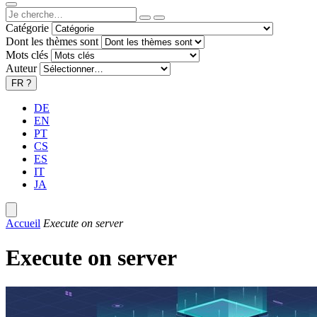
Catégorie
Dont les thèmes sont
Mots clés
Auteur
FR
?
DE
EN
PT
CS
ES
IT
JA
Accueil
Execute on server
Execute on server