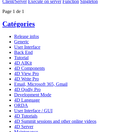
Client/Server
Execute on server
Function
Singleton
Page 1 de 1
Catégories
Release infos
Generic
User Interface
Back End
Tutorial
4D AIKit
4D Components
4D View Pro
4D Write Pro
Email, Microsoft 365, Gmail
4D Qodly Pro
Development Mode
4D Language
ORDA
User Interface / GUI
4D Tutorials
4D Summit sessions and other online videos
4D Server
Maintenance