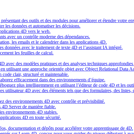
g présentant des outils et des modules pour améliorer et étendre votre 
er les données et automatiser les décisions.
pplications 4D vers le web.
nts avec un contrôle moderne des dépendances.
cation, les emails et le calendrier dans les applications 4D.
s données avec le traitement de texte 4D et l’assistant IA intégré.
cement les feuilles de calcul.
4D avec des modèles pratiques et des analyses techniques approfondies 
n utilisant une approche orientée objet avec Object Relational Data A
 code clair, structuré et maintenable.
ollaborez efficacement dans des environnements d’équipe.
oguez plus intelligemment en utilisant l’éditeur de code 4D et les outil
es utilisateur 4D avec des éléments tels que des formulaires, des listes,
ez des environnements 4D avec contrôle et prévisibilité.
 4D Server de manière fiable.
 des environnements 4D stables.
pplications 4D en toute sécurité.
idéos, documentation et dépôts pour accélérer votre apprentissage de 4D.
hébergés sur Learn 4D, conçus pour vous guider du niveau débutant à ava