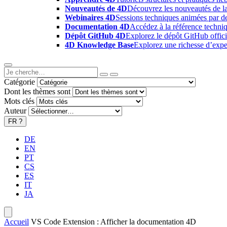
Nouveautés de 4D
Découvrez les nouveautés de la
Webinaires 4D
Sessions techniques animées par des
Documentation 4D
Accédez à la référence techniq
Dépôt GitHub 4D
Explorez le dépôt GitHub offici
4D Knowledge Base
Explorez une richesse d’exper
Catégorie
Dont les thèmes sont
Mots clés
Auteur
FR
?
DE
EN
PT
CS
ES
IT
JA
Accueil
VS Code Extension : Afficher la documentation 4D