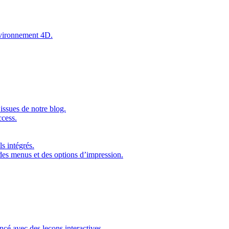
environnement 4D.
issues de notre blog.
ccess.
s intégrés.
 des menus et des options d’impression.
ncé avec des leçons interactives.