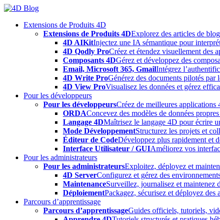
Skip
to
Extensions de Produits 4D
content
Extensions de Produits 4D
Explorez des articles de blo
4D AIKit
Injectez une IA sémantique pour interprét
4D Qodly Pro
Créez et étendez visuellement des a
Composants 4D
Gérez et développez des composa
Email, Microsoft 365, Gmail
Intégrez l’authentifi
4D Write Pro
Générez des documents pilotés par le
4D View Pro
Visualisez les données et gérez effica
Pour les développeurs
Pour les développeurs
Créez de meilleures applications 
ORDA
Concevez des modèles de données propres e
Langage 4D
Maîtrisez le langage 4D pour écrire un
Mode Développement
Structurez les projets et c
Éditeur de Code
Développez plus rapidement et déb
Interface Utilisateur / GUI
Améliorez vos interfac
Pour les administrateurs
Pour les administrateurs
Exploitez, déployez et mainten
4D Server
Configurez et gérez des environnements
Maintenance
Surveillez, journalisez et maintenez
Déploiement
Packagez, sécurisez et déployez des a
Parcours d’apprentissage
Parcours d’apprentissage
Guides officiels, tutoriels, v
Apprendre 4D
Tutoriels structurés et pratiques 