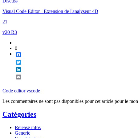
Discuss
Email
Visual Code Editor - Extension de l'analyseur 4D
21
v20 R3
0
Facebook
Twitter
LinkedIn
Email
Code editor
vscode
Les commentaires ne sont pas disponibles pour cet article pour le mo
Catégories
Release infos
Generic