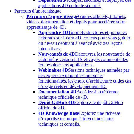
Déploiement
Packagez, sécurisez et déployez des
applications 4D en toute sécurité.
Parcours d’apprentissage
Parcours d’apprentissage
Guides officiels, tutoriels,
vidéos, documentation et dépôts pour accélérer votre
apprentissage de 4D.
Apprendre 4D
Tutoriels structurés et pratiques
hébergés sur Learn 4D, conçus pour vous guider
du niveau débutant à avancé avec des leçons
interactives.
Nouveautés de 4D
Découvrez les nouveautés de
la dernière version LTS et voyez comment elles
font évoluer vos applications.
Webinaires 4D
Sessions techniques animées par
des experts explorant les nouvelles
fonctionnalités, les choix d’architecture et des cas
d’usage réels en développement 4D.
Documentation 4D
Accédez à la référence
technique officielle de 4D.
Dépôt GitHub 4D
Explorez le dépôt GitHub
officiel de 4D.
4D Knowledge Base
Explorez une richesse
d’expertise technique à travers nos notes
techniques et conseils.