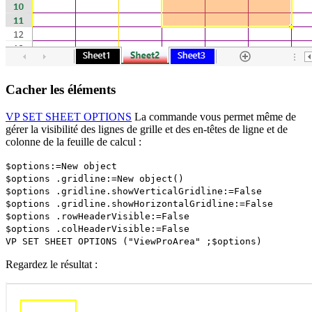
Cacher les éléments
VP SET SHEET OPTIONS
La commande vous permet même de
gérer la visibilité des lignes de grille et des en-têtes de ligne et de
colonne de la feuille de calcul :
$options
:=
New object
$options
.
gridline
:=
New object
()
$options
.
gridline
.
showVerticalGridline
:=
False
$options
.
gridline
.
showHorizontalGridline
:=
False
$options
.
rowHeaderVisible
:=
False
$options
.
colHeaderVisible
:=
False
VP SET SHEET OPTIONS
("ViewProArea" ;
$options
)
Regardez le résultat :