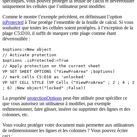
spécifiques, vous pouvez protéger la feuille de calcul et déverrouiller
uniquement les cellules que l’utilisateur peut modifier.
Comme le montre l’exemple précédent, en définissant l’option
isProtected
à True protège l’ensemble de la feuille de calcul. Si vous
souhaitez que toutes les cellules soient protégées, à l’exception de la
plage C5:D10, il suffit de marquer cette plage comme étant
déverrouillée :
$options
:=
New object
// Activate protection
$options
.
isProtected
:=
True
// Apply protection on the current sheet
VP SET SHEET OPTIONS
("ViewProArea" ;
$options
)
// mark cells C5:D10 as 'unlocked'
VP SET CELL STYLE
(
VP Cells
("ViewProArea" ; 2 ; 4 ; 2
; 6) ;
New object
("locked" ;
False
))
La propriété
protectionOptions
peut être utilisée pour spécifier ce
que vous autorisez un utilisateur à modifier, par exemple
redimensionner, faire glisser, insérer ou supprimer des lignes et des
colonnes, etc.
Vous voulez protéger votre document mais permettre aux utilisateurs
de redimensionner les lignes et les colonnes ? Vous pouvez écrire
ceci :