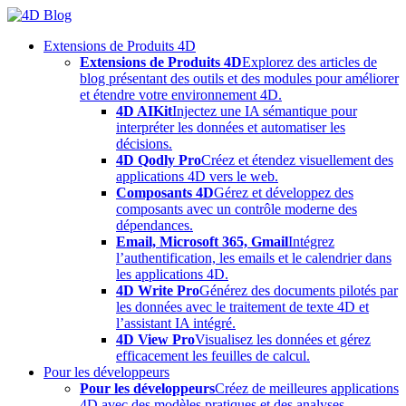
Skip
to
Extensions de Produits 4D
content
Extensions de Produits 4D
Explorez des articles de
blog présentant des outils et des modules pour améliorer
et étendre votre environnement 4D.
4D AIKit
Injectez une IA sémantique pour
interpréter les données et automatiser les
décisions.
4D Qodly Pro
Créez et étendez visuellement des
applications 4D vers le web.
Composants 4D
Gérez et développez des
composants avec un contrôle moderne des
dépendances.
Email, Microsoft 365, Gmail
Intégrez
l’authentification, les emails et le calendrier dans
les applications 4D.
4D Write Pro
Générez des documents pilotés par
les données avec le traitement de texte 4D et
l’assistant IA intégré.
4D View Pro
Visualisez les données et gérez
efficacement les feuilles de calcul.
Pour les développeurs
Pour les développeurs
Créez de meilleures applications
4D avec des modèles pratiques et des analyses