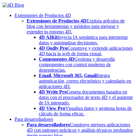
Skip
to
Extensiones de Productos 4D
content
Extensiones de Productos 4D
Explora artículos de
blog con herramientas y módulos para mejorar y
extender tu entorno 4D.
4D AIKit
Inyecta IA semántica para interpretar
datos y automatizar decisiones.
4D Qodly Pro
Construye y extiende aplicaciones
4D hacia la web de forma visual.
Componentes 4D
Gestiona y desarrolla
componentes con control moderno de
dependencias.
Email, Microsoft 365, Gmail
Integra
autenticación, correo electrónico y calendario en
aplicaciones 4D.
4D Write Pro
Genera documentos basados en
datos con el procesador de texto 4D y el asistente
de IA integrado.
4D View Pro
Visualiza datos y gestiona hojas de
cálculo de forma eficaz.
Para desarrolladores
Para desarrolladores
Construye mejores aplicaciones
4D con patrones prácticos y análisis técnicos profundos
desde nuestro blog.