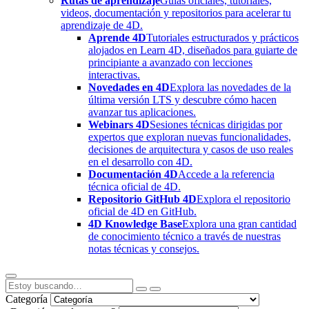
Rutas de aprendizaje
Guías oficiales, tutoriales,
videos, documentación y repositorios para acelerar tu
aprendizaje de 4D.
Aprende 4D
Tutoriales estructurados y prácticos
alojados en Learn 4D, diseñados para guiarte de
principiante a avanzado con lecciones
interactivas.
Novedades en 4D
Explora las novedades de la
última versión LTS y descubre cómo hacen
avanzar tus aplicaciones.
Webinars 4D
Sesiones técnicas dirigidas por
expertos que exploran nuevas funcionalidades,
decisiones de arquitectura y casos de uso reales
en el desarrollo con 4D.
Documentación 4D
Accede a la referencia
técnica oficial de 4D.
Repositorio GitHub 4D
Explora el repositorio
oficial de 4D en GitHub.
4D Knowledge Base
Explora una gran cantidad
de conocimiento técnico a través de nuestras
notas técnicas y consejos.
Categoría