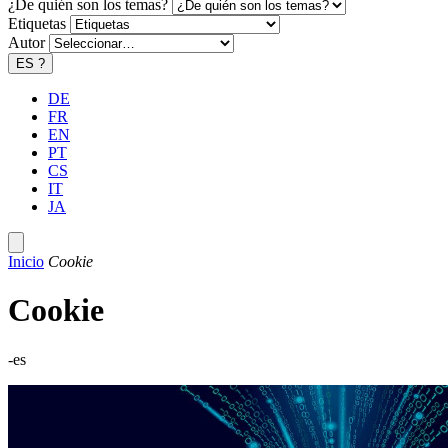
¿De quién son los temas?
Etiquetas
Autor
ES
?
DE
FR
EN
PT
CS
IT
JA
Inicio
Cookie
Cookie
-es