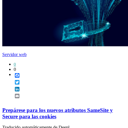
Servidor web
0
0
Facebook
Twitter
LinkedIn
Email
Prepárese para los nuevos atributos SameSite y
Secure para las cookies
Traducido automáticamente de Deepl