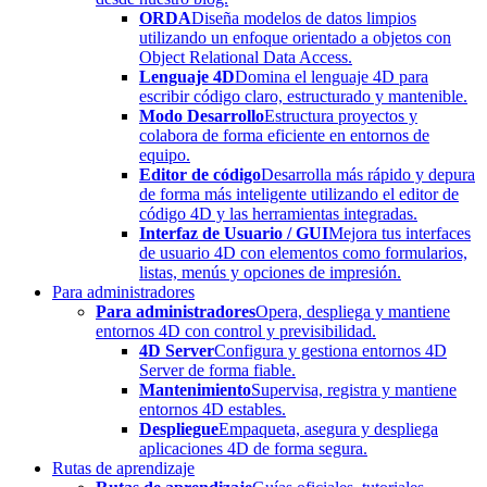
ORDA
Diseña modelos de datos limpios
utilizando un enfoque orientado a objetos con
Object Relational Data Access.
Lenguaje 4D
Domina el lenguaje 4D para
escribir código claro, estructurado y mantenible.
Modo Desarrollo
Estructura proyectos y
colabora de forma eficiente en entornos de
equipo.
Editor de código
Desarrolla más rápido y depura
de forma más inteligente utilizando el editor de
código 4D y las herramientas integradas.
Interfaz de Usuario / GUI
Mejora tus interfaces
de usuario 4D con elementos como formularios,
listas, menús y opciones de impresión.
Para administradores
Para administradores
Opera, despliega y mantiene
entornos 4D con control y previsibilidad.
4D Server
Configura y gestiona entornos 4D
Server de forma fiable.
Mantenimiento
Supervisa, registra y mantiene
entornos 4D estables.
Despliegue
Empaqueta, asegura y despliega
aplicaciones 4D de forma segura.
Rutas de aprendizaje