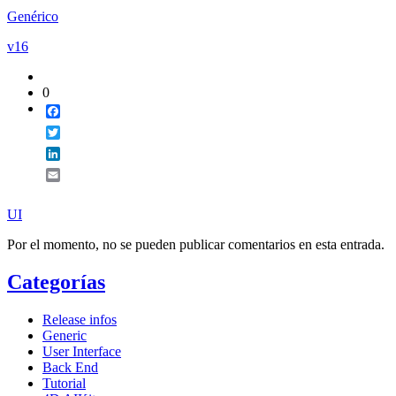
Genérico
v16
0
Facebook
Twitter
LinkedIn
Email
UI
Por el momento, no se pueden publicar comentarios en esta entrada.
Categorías
Release infos
Generic
User Interface
Back End
Tutorial