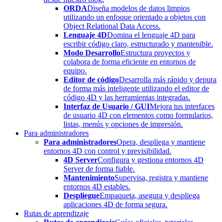
ORDA
Diseña modelos de datos limpios
utilizando un enfoque orientado a objetos con
Object Relational Data Access.
Lenguaje 4D
Domina el lenguaje 4D para
escribir código claro, estructurado y mantenible.
Modo Desarrollo
Estructura proyectos y
colabora de forma eficiente en entornos de
equipo.
Editor de código
Desarrolla más rápido y depura
de forma más inteligente utilizando el editor de
código 4D y las herramientas integradas.
Interfaz de Usuario / GUI
Mejora tus interfaces
de usuario 4D con elementos como formularios,
listas, menús y opciones de impresión.
Para administradores
Para administradores
Opera, despliega y mantiene
entornos 4D con control y previsibilidad.
4D Server
Configura y gestiona entornos 4D
Server de forma fiable.
Mantenimiento
Supervisa, registra y mantiene
entornos 4D estables.
Despliegue
Empaqueta, asegura y despliega
aplicaciones 4D de forma segura.
Rutas de aprendizaje