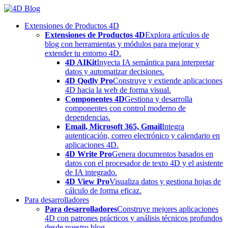
Skip
to
Extensiones de Productos 4D
content
Extensiones de Productos 4D
Explora artículos de
blog con herramientas y módulos para mejorar y
extender tu entorno 4D.
4D AIKit
Inyecta IA semántica para interpretar
datos y automatizar decisiones.
4D Qodly Pro
Construye y extiende aplicaciones
4D hacia la web de forma visual.
Componentes 4D
Gestiona y desarrolla
componentes con control moderno de
dependencias.
Email, Microsoft 365, Gmail
Integra
autenticación, correo electrónico y calendario en
aplicaciones 4D.
4D Write Pro
Genera documentos basados en
datos con el procesador de texto 4D y el asistente
de IA integrado.
4D View Pro
Visualiza datos y gestiona hojas de
cálculo de forma eficaz.
Para desarrolladores
Para desarrolladores
Construye mejores aplicaciones
4D con patrones prácticos y análisis técnicos profundos
desde nuestro blog.