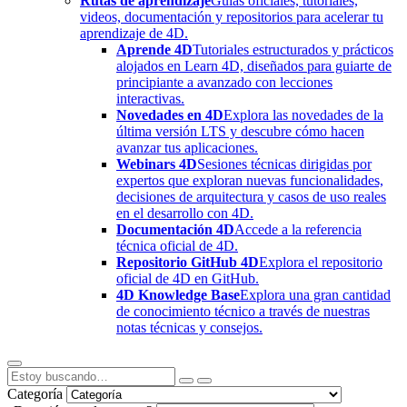
Rutas de aprendizaje
Guías oficiales, tutoriales,
videos, documentación y repositorios para acelerar tu
aprendizaje de 4D.
Aprende 4D
Tutoriales estructurados y prácticos
alojados en Learn 4D, diseñados para guiarte de
principiante a avanzado con lecciones
interactivas.
Novedades en 4D
Explora las novedades de la
última versión LTS y descubre cómo hacen
avanzar tus aplicaciones.
Webinars 4D
Sesiones técnicas dirigidas por
expertos que exploran nuevas funcionalidades,
decisiones de arquitectura y casos de uso reales
en el desarrollo con 4D.
Documentación 4D
Accede a la referencia
técnica oficial de 4D.
Repositorio GitHub 4D
Explora el repositorio
oficial de 4D en GitHub.
4D Knowledge Base
Explora una gran cantidad
de conocimiento técnico a través de nuestras
notas técnicas y consejos.
Categoría