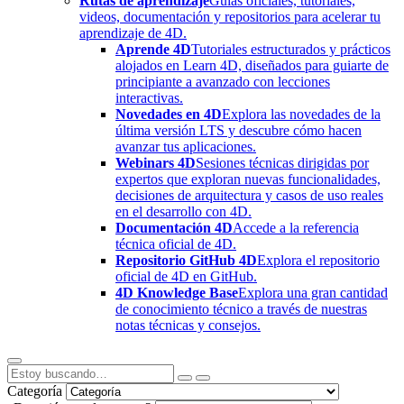
Rutas de aprendizaje
Guías oficiales, tutoriales,
videos, documentación y repositorios para acelerar tu
aprendizaje de 4D.
Aprende 4D
Tutoriales estructurados y prácticos
alojados en Learn 4D, diseñados para guiarte de
principiante a avanzado con lecciones
interactivas.
Novedades en 4D
Explora las novedades de la
última versión LTS y descubre cómo hacen
avanzar tus aplicaciones.
Webinars 4D
Sesiones técnicas dirigidas por
expertos que exploran nuevas funcionalidades,
decisiones de arquitectura y casos de uso reales
en el desarrollo con 4D.
Documentación 4D
Accede a la referencia
técnica oficial de 4D.
Repositorio GitHub 4D
Explora el repositorio
oficial de 4D en GitHub.
4D Knowledge Base
Explora una gran cantidad
de conocimiento técnico a través de nuestras
notas técnicas y consejos.
Categoría