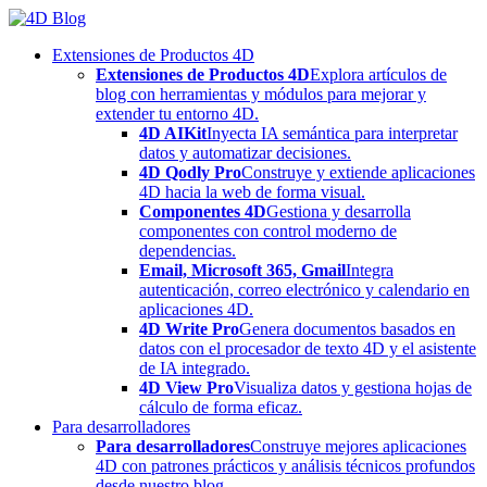
Skip
to
Extensiones de Productos 4D
content
Extensiones de Productos 4D
Explora artículos de
blog con herramientas y módulos para mejorar y
extender tu entorno 4D.
4D AIKit
Inyecta IA semántica para interpretar
datos y automatizar decisiones.
4D Qodly Pro
Construye y extiende aplicaciones
4D hacia la web de forma visual.
Componentes 4D
Gestiona y desarrolla
componentes con control moderno de
dependencias.
Email, Microsoft 365, Gmail
Integra
autenticación, correo electrónico y calendario en
aplicaciones 4D.
4D Write Pro
Genera documentos basados en
datos con el procesador de texto 4D y el asistente
de IA integrado.
4D View Pro
Visualiza datos y gestiona hojas de
cálculo de forma eficaz.
Para desarrolladores
Para desarrolladores
Construye mejores aplicaciones
4D con patrones prácticos y análisis técnicos profundos
desde nuestro blog.