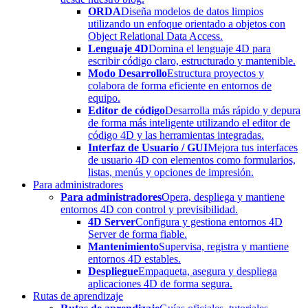
ORDA
Diseña modelos de datos limpios
utilizando un enfoque orientado a objetos con
Object Relational Data Access.
Lenguaje 4D
Domina el lenguaje 4D para
escribir código claro, estructurado y mantenible.
Modo Desarrollo
Estructura proyectos y
colabora de forma eficiente en entornos de
equipo.
Editor de código
Desarrolla más rápido y depura
de forma más inteligente utilizando el editor de
código 4D y las herramientas integradas.
Interfaz de Usuario / GUI
Mejora tus interfaces
de usuario 4D con elementos como formularios,
listas, menús y opciones de impresión.
Para administradores
Para administradores
Opera, despliega y mantiene
entornos 4D con control y previsibilidad.
4D Server
Configura y gestiona entornos 4D
Server de forma fiable.
Mantenimiento
Supervisa, registra y mantiene
entornos 4D estables.
Despliegue
Empaqueta, asegura y despliega
aplicaciones 4D de forma segura.
Rutas de aprendizaje