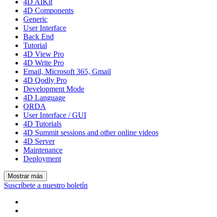
4D AIKit
4D Components
Generic
User Interface
Back End
Tutorial
4D View Pro
4D Write Pro
Email, Microsoft 365, Gmail
4D Qodly Pro
Development Mode
4D Language
ORDA
User Interface / GUI
4D Tutorials
4D Summit sessions and other online videos
4D Server
Maintenance
Deployment
Mostrar más
Suscríbete a nuestro boletín