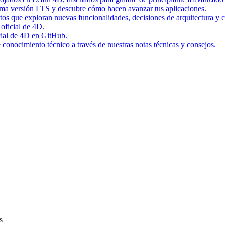
tima versión LTS y descubre cómo hacen avanzar tus aplicaciones.
rtos que exploran nuevas funcionalidades, decisiones de arquitectura y c
 oficial de 4D.
icial de 4D en GitHub.
conocimiento técnico a través de nuestras notas técnicas y consejos.
s