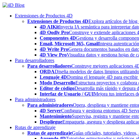
Skip
to
Extensiones de Productos 4D
content
Extensiones de Productos 4D
Explora artículos de blog
4D AIKit
Inyecta IA semántica para interpretar dat
4D Qodly Pro
Construye y extiende aplicaciones 
Componentes 4D
Gestiona y desarrolla componen
Email, Microsoft 365, Gmail
Integra autenticació
4D Write Pro
Genera documentos basados en datos 
4D View Pro
Visualiza datos y gestiona hojas de c
Para desarrolladores
Para desarrolladores
Construye mejores aplicaciones 4D 
ORDA
Diseña modelos de datos limpios utilizando
Lenguaje 4D
Domina el lenguaje 4D para escribir 
Modo Desarrollo
Estructura proyectos y colabora 
Editor de código
Desarrolla más rápido y depura de
Interfaz de Usuario / GUI
Mejora tus interfaces 
Para administradores
Para administradores
Opera, despliega y mantiene entor
4D Server
Configura y gestiona entornos 4D Serve
Mantenimiento
Supervisa, registra y mantiene ent
Despliegue
Empaqueta, asegura y despliega aplica
Rutas de aprendizaje
Rutas de aprendizaje
Guías oficiales, tutoriales, videos
Aprende 4D
Tutoriales estructurados y prácticos 