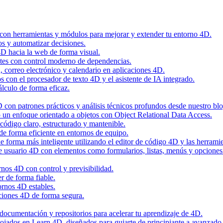
 con herramientas y módulos para mejorar y extender tu entorno 4D.
os y automatizar decisiones.
4D hacia la web de forma visual.
tes con control moderno de dependencias.
n, correo electrónico y calendario en aplicaciones 4D.
con el procesador de texto 4D y el asistente de IA integrado.
álculo de forma eficaz.
con patrones prácticos y análisis técnicos profundos desde nuestro blo
 un enfoque orientado a objetos con Object Relational Data Access.
código claro, estructurado y mantenible.
de forma eficiente en entornos de equipo.
 forma más inteligente utilizando el editor de código 4D y las herramie
de usuario 4D con elementos como formularios, listas, menús y opciones
nos 4D con control y previsibilidad.
r de forma fiable.
ornos 4D estables.
ciones 4D de forma segura.
, documentación y repositorios para acelerar tu aprendizaje de 4D.
alojados en Learn 4D, diseñados para guiarte de principiante a avanzado 