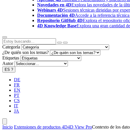
Novedades en 4D
Explora las novedades de la úl
Webinars 4D
Sesiones técnicas dirigidas por expe
Documentación 4D
Accede a la referencia técnica
Repositorio GitHub 4D
Explora el repositorio of
4D Knowledge Base
Explora una gran cantidad de 
Categoría
¿De quién son los temas?
Etiquetas
Autor
ES
?
DE
FR
EN
PT
CS
IT
JA
Inicio
Extensiones de productos 4D
4D View Pro
Contexto de los dato