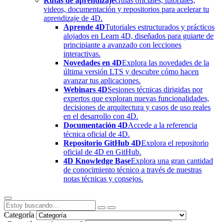
Rutas de aprendizaje
Guías oficiales, tutoriales,
videos, documentación y repositorios para acelerar tu
aprendizaje de 4D.
Aprende 4D
Tutoriales estructurados y prácticos
alojados en Learn 4D, diseñados para guiarte de
principiante a avanzado con lecciones
interactivas.
Novedades en 4D
Explora las novedades de la
última versión LTS y descubre cómo hacen
avanzar tus aplicaciones.
Webinars 4D
Sesiones técnicas dirigidas por
expertos que exploran nuevas funcionalidades,
decisiones de arquitectura y casos de uso reales
en el desarrollo con 4D.
Documentación 4D
Accede a la referencia
técnica oficial de 4D.
Repositorio GitHub 4D
Explora el repositorio
oficial de 4D en GitHub.
4D Knowledge Base
Explora una gran cantidad
de conocimiento técnico a través de nuestras
notas técnicas y consejos.
Categoría