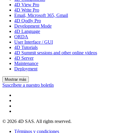
4D View Pro
4D Write Pro
Email, Microsoft 365, Gmail
4D Qodly Pro
Development Mode
4D Language
ORDA
User Interface / GUI
4D Tutorials
4D Summit sessions and other online videos
4D Server
Maintenance
Deployment
Mostrar más
Suscríbete a nuestro boletín
© 2026 4D SAS. All rights reserved.
Términos y condiciones