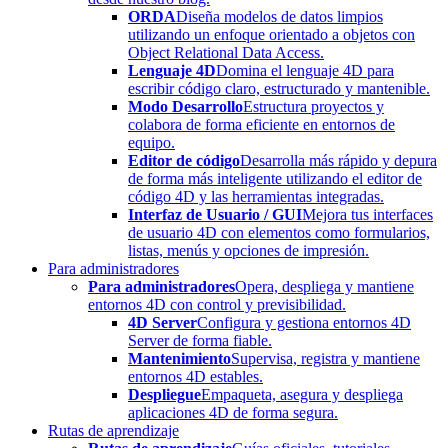
ORDA
Diseña modelos de datos limpios
utilizando un enfoque orientado a objetos con
Object Relational Data Access.
Lenguaje 4D
Domina el lenguaje 4D para
escribir código claro, estructurado y mantenible.
Modo Desarrollo
Estructura proyectos y
colabora de forma eficiente en entornos de
equipo.
Editor de código
Desarrolla más rápido y depura
de forma más inteligente utilizando el editor de
código 4D y las herramientas integradas.
Interfaz de Usuario / GUI
Mejora tus interfaces
de usuario 4D con elementos como formularios,
listas, menús y opciones de impresión.
Para administradores
Para administradores
Opera, despliega y mantiene
entornos 4D con control y previsibilidad.
4D Server
Configura y gestiona entornos 4D
Server de forma fiable.
Mantenimiento
Supervisa, registra y mantiene
entornos 4D estables.
Despliegue
Empaqueta, asegura y despliega
aplicaciones 4D de forma segura.
Rutas de aprendizaje