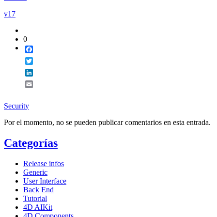
v17
0
Facebook
Twitter
LinkedIn
Email
Security
Por el momento, no se pueden publicar comentarios en esta entrada.
Categorías
Release infos
Generic
User Interface
Back End
Tutorial
4D AIKit
4D Components