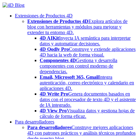
Skip
to
Extensiones de Productos 4D
content
Extensiones de Productos 4D
Explora artículos de
blog con herramientas y módulos para mejorar y
extender tu entorno 4D.
4D AIKit
Inyecta IA semántica para interpretar
datos y automatizar decisiones.
4D Qodly Pro
Construye y extiende aplicaciones
4D hacia la web de forma visual.
Componentes 4D
Gestiona y desarrolla
componentes con control moderno de
dependencias.
Email, Microsoft 365, Gmail
Integra
autenticación, correo electrónico y calendario en
aplicaciones 4D.
4D Write Pro
Genera documentos basados en
datos con el procesador de texto 4D y el asistente
de IA integrado.
4D View Pro
Visualiza datos y gestiona hojas de
cálculo de forma eficaz.
Para desarrolladores
Para desarrolladores
Construye mejores aplicaciones
4D con patrones prácticos y análisis técnicos profundos
desde nuestro blog.