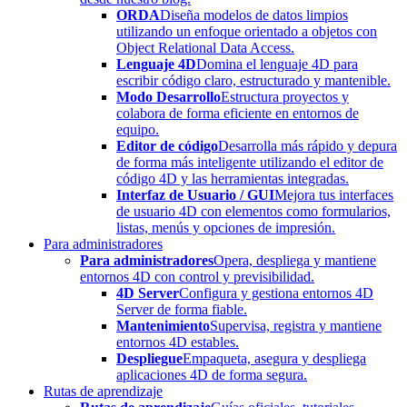
ORDA
Diseña modelos de datos limpios
utilizando un enfoque orientado a objetos con
Object Relational Data Access.
Lenguaje 4D
Domina el lenguaje 4D para
escribir código claro, estructurado y mantenible.
Modo Desarrollo
Estructura proyectos y
colabora de forma eficiente en entornos de
equipo.
Editor de código
Desarrolla más rápido y depura
de forma más inteligente utilizando el editor de
código 4D y las herramientas integradas.
Interfaz de Usuario / GUI
Mejora tus interfaces
de usuario 4D con elementos como formularios,
listas, menús y opciones de impresión.
Para administradores
Para administradores
Opera, despliega y mantiene
entornos 4D con control y previsibilidad.
4D Server
Configura y gestiona entornos 4D
Server de forma fiable.
Mantenimiento
Supervisa, registra y mantiene
entornos 4D estables.
Despliegue
Empaqueta, asegura y despliega
aplicaciones 4D de forma segura.
Rutas de aprendizaje