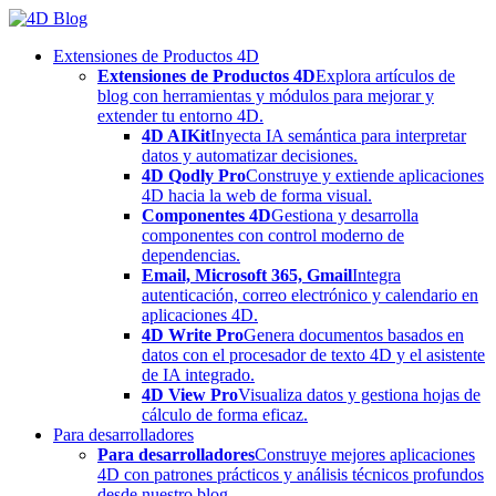
Skip
to
Extensiones de Productos 4D
content
Extensiones de Productos 4D
Explora artículos de
blog con herramientas y módulos para mejorar y
extender tu entorno 4D.
4D AIKit
Inyecta IA semántica para interpretar
datos y automatizar decisiones.
4D Qodly Pro
Construye y extiende aplicaciones
4D hacia la web de forma visual.
Componentes 4D
Gestiona y desarrolla
componentes con control moderno de
dependencias.
Email, Microsoft 365, Gmail
Integra
autenticación, correo electrónico y calendario en
aplicaciones 4D.
4D Write Pro
Genera documentos basados en
datos con el procesador de texto 4D y el asistente
de IA integrado.
4D View Pro
Visualiza datos y gestiona hojas de
cálculo de forma eficaz.
Para desarrolladores
Para desarrolladores
Construye mejores aplicaciones
4D con patrones prácticos y análisis técnicos profundos
desde nuestro blog.