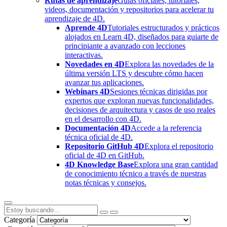
Rutas de aprendizaje
Guías oficiales, tutoriales,
videos, documentación y repositorios para acelerar tu
aprendizaje de 4D.
Aprende 4D
Tutoriales estructurados y prácticos
alojados en Learn 4D, diseñados para guiarte de
principiante a avanzado con lecciones
interactivas.
Novedades en 4D
Explora las novedades de la
última versión LTS y descubre cómo hacen
avanzar tus aplicaciones.
Webinars 4D
Sesiones técnicas dirigidas por
expertos que exploran nuevas funcionalidades,
decisiones de arquitectura y casos de uso reales
en el desarrollo con 4D.
Documentación 4D
Accede a la referencia
técnica oficial de 4D.
Repositorio GitHub 4D
Explora el repositorio
oficial de 4D en GitHub.
4D Knowledge Base
Explora una gran cantidad
de conocimiento técnico a través de nuestras
notas técnicas y consejos.
Categoría