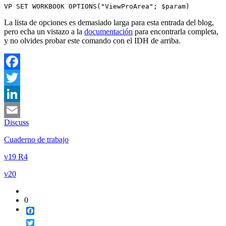
VP SET WORKBOOK OPTIONS("ViewProArea"; $param)
La lista de opciones es demasiado larga para esta entrada del blog,
pero echa un vistazo a la
documentación
para encontrarla completa,
y no olvides probar este comando con el IDH de arriba.
Facebook
Twitter
LinkedIn
Discuss
Email
Cuaderno de trabajo
v19 R4
v20
0
Facebook
Twitter