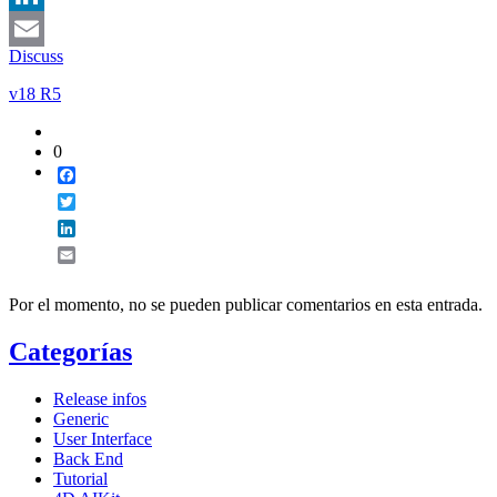
LinkedIn
Discuss
Email
v18 R5
0
Facebook
Twitter
LinkedIn
Email
Por el momento, no se pueden publicar comentarios en esta entrada.
Categorías
Release infos
Generic
User Interface
Back End
Tutorial