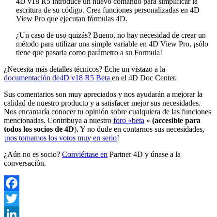
4D v18 R5 introduce un nuevo comando para simplificar la
escritura de su código. Crea funciones personalizadas en 4D
View Pro que ejecutan fórmulas 4D.
¿Un caso de uso quizás? Bueno, no hay necesidad de crear un
método para utilizar una simple variable en 4D View Pro, ¡sólo
tiene que pasarla como parámetro a su
Formula
!
¿Necesita más detalles técnicos? Eche un vistazo a la
documentación de
4D v18 R5 Beta
en el
4D Doc Center.
Sus comentarios son muy apreciados y nos ayudarán a mejorar la
calidad de nuestro producto y a satisfacer mejor sus necesidades.
Nos encantaría conocer tu opinión sobre cualquiera de las funciones
mencionadas. Contribuya a nuestro
foro «beta
»
(accesible para
todos los socios de 4D
). Y no dude en contarnos sus necesidades,
¡nos tomamos los votos muy en serio
!
¿Aún no es socio?
Conviértase en
Partner 4D y únase a la
conversación.
Facebook
Twitter