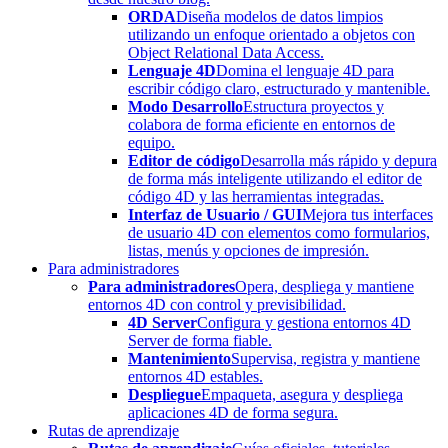
ORDA
Diseña modelos de datos limpios
utilizando un enfoque orientado a objetos con
Object Relational Data Access.
Lenguaje 4D
Domina el lenguaje 4D para
escribir código claro, estructurado y mantenible.
Modo Desarrollo
Estructura proyectos y
colabora de forma eficiente en entornos de
equipo.
Editor de código
Desarrolla más rápido y depura
de forma más inteligente utilizando el editor de
código 4D y las herramientas integradas.
Interfaz de Usuario / GUI
Mejora tus interfaces
de usuario 4D con elementos como formularios,
listas, menús y opciones de impresión.
Para administradores
Para administradores
Opera, despliega y mantiene
entornos 4D con control y previsibilidad.
4D Server
Configura y gestiona entornos 4D
Server de forma fiable.
Mantenimiento
Supervisa, registra y mantiene
entornos 4D estables.
Despliegue
Empaqueta, asegura y despliega
aplicaciones 4D de forma segura.
Rutas de aprendizaje