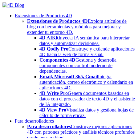
Skip
to
Extensiones de Productos 4D
content
Extensiones de Productos 4D
Explora artículos de
blog con herramientas y módulos para mejorar y
extender tu entorno 4D.
4D AIKit
Inyecta IA semántica para interpretar
datos y automatizar decisiones.
4D Qodly Pro
Construye y extiende aplicaciones
4D hacia la web de forma visual.
Componentes 4D
Gestiona y desarrolla
componentes con control moderno de
dependencias.
Email, Microsoft 365, Gmail
Integra
autenticación, correo electrónico y calendario en
aplicaciones 4D.
4D Write Pro
Genera documentos basados en
datos con el procesador de texto 4D y el asistente
de IA integrado.
4D View Pro
Visualiza datos y gestiona hojas de
cálculo de forma eficaz.
Para desarrolladores
Para desarrolladores
Construye mejores aplicaciones
4D con patrones prácticos y análisis técnicos profundos
desde nuestro blog.