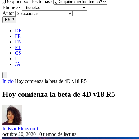
¿De quién son los temas?
Etiquetas
Autor
ES
?
DE
FR
EN
PT
CS
IT
JA
Inicio
Hoy comienza la beta de 4D v18 R5
Hoy comienza la beta de 4D v18 R5
Intissar Elmezroui
octubre 20, 2020
10 tiempo de lectura