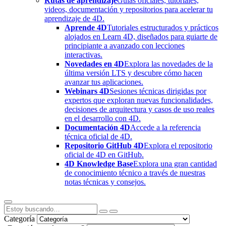
Rutas de aprendizaje
Guías oficiales, tutoriales,
videos, documentación y repositorios para acelerar tu
aprendizaje de 4D.
Aprende 4D
Tutoriales estructurados y prácticos
alojados en Learn 4D, diseñados para guiarte de
principiante a avanzado con lecciones
interactivas.
Novedades en 4D
Explora las novedades de la
última versión LTS y descubre cómo hacen
avanzar tus aplicaciones.
Webinars 4D
Sesiones técnicas dirigidas por
expertos que exploran nuevas funcionalidades,
decisiones de arquitectura y casos de uso reales
en el desarrollo con 4D.
Documentación 4D
Accede a la referencia
técnica oficial de 4D.
Repositorio GitHub 4D
Explora el repositorio
oficial de 4D en GitHub.
4D Knowledge Base
Explora una gran cantidad
de conocimiento técnico a través de nuestras
notas técnicas y consejos.
Categoría