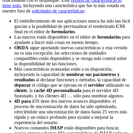
relacionadas con el despliegue. Esta
versión de características lo
tiene todo
, incluyendo una característica que fue la más votada en
nuestro foro de
solicitudes de características
:
El embellecimiento de sus aplicaciones nunca ha sido tan fácil
gracias a la posibilidad de previsualizar el renderizado
CSS
final en el editor de
formularios
.
Las macros están disponibles en el editor de
formularios
para
ayudarte a hacer más cosas en menos tiempo.
ORDA
sigue aportando nuevas características y esta versión
no es una excepción: las selecciones de entidades
compartibles están disponibles y se otorga más control sobre
la disponibilidad de las funciones.
Más características avanzadas están a su disposición,
incluyendo la capacidad de
nombrar sus parámetros y
resultados
al declarar funciones y métodos, la capacidad de
depurar
el código que se ejecuta en el
servidor
utilizando su
cliente
, la
caché 4D personalizada
para el servidor 4D
fusionado, y los clientes 4D … sólo para nombrar algunos.
4D para
iOS tiene dos nuevos avances disponibles: el
proceso de sincronización de datos ha sido optimizado,
ofreciéndole una sincronización de datos hasta 25 veces más
rápida y un enlace profundo para ayudar a mejorar la
experiencia del usuario.
Nuevos comandos
IMAP
están disponibles para buscar,