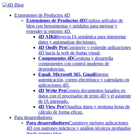
Skip
to
Extensiones de Productos 4D
content
Extensiones de Productos 4D
Explora artículos de
blog con herramientas y módulos para mejorar y
extender tu entorno 4D.
4D AIKit
Inyecta IA semántica para interpretar
datos y automatizar decisiones.
4D Qodly Pro
Construye y extiende aplicaciones
4D hacia la web de forma visual.
Componentes 4D
Gestiona y desarrolla
componentes con control moderno de
dependencias.
Email, Microsoft 365, Gmail
Integra
autenticación, correo electrónico y calendario en
aplicaciones 4D.
4D Write Pro
Genera documentos basados en
datos con el procesador de texto 4D y el asistente
de IA integrado.
4D View Pro
Visualiza datos y gestiona hojas de
cálculo de forma eficaz.
Para desarrolladores
Para desarrolladores
Construye mejores aplicaciones
4D con patrones prácticos y análisis técnicos profundos
desde nuestro blog.