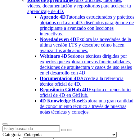
Rutas de aprendizaje
Guías oficiales, tutoriales,
videos, documentación y repositorios para acelerar tu
aprendizaje de 4D.
Aprende 4D
Tutoriales estructurados y prácticos
alojados en Learn 4D, diseñados para guiarte de
principiante a avanzado con lecciones
interactivas.
Novedades en 4D
Explora las novedades de la
última versión LTS y descubre cómo hacen
avanzar tus aplicaciones.
Webinars 4D
Sesiones técnicas dirigidas por
expertos que exploran nuevas funcionalidades,
decisiones de arquitectura y casos de uso reales
en el desarrollo con 4D.
Documentación 4D
Accede a la referencia
técnica oficial de 4D.
Repositorio GitHub 4D
Explora el repositorio
oficial de 4D en GitHub.
4D Knowledge Base
Explora una gran cantidad
de conocimiento técnico a través de nuestras
notas técnicas y consejos.
Categoría