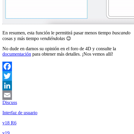
En resumen, esta función le permitirá pasar menos tiempo
buscando
cosas y más tiempo
vendiéndolas
😉
No dude en darnos su opinión en el foro de 4D y consulte la
documentación
para obtener más detalles. ¡Nos vemos allí!
Facebook
Twitter
LinkedIn
Discuss
Email
Interfaz de usuario
v18 R6
v19