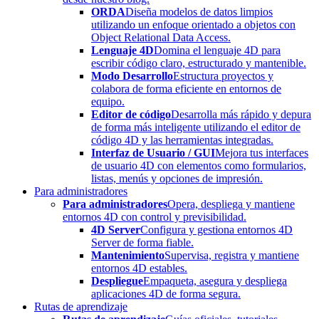
ORDA
Diseña modelos de datos limpios
utilizando un enfoque orientado a objetos con
Object Relational Data Access.
Lenguaje 4D
Domina el lenguaje 4D para
escribir código claro, estructurado y mantenible.
Modo Desarrollo
Estructura proyectos y
colabora de forma eficiente en entornos de
equipo.
Editor de código
Desarrolla más rápido y depura
de forma más inteligente utilizando el editor de
código 4D y las herramientas integradas.
Interfaz de Usuario / GUI
Mejora tus interfaces
de usuario 4D con elementos como formularios,
listas, menús y opciones de impresión.
Para administradores
Para administradores
Opera, despliega y mantiene
entornos 4D con control y previsibilidad.
4D Server
Configura y gestiona entornos 4D
Server de forma fiable.
Mantenimiento
Supervisa, registra y mantiene
entornos 4D estables.
Despliegue
Empaqueta, asegura y despliega
aplicaciones 4D de forma segura.
Rutas de aprendizaje