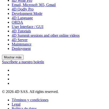
4D Write Pro
Email, Microsoft 365, Gmail
4D Qodly Pro
Development Mode
4D Language
ORDA
User Interface / GUI
4D Tutorials
4D Summit sessions and other online videos
4D Server
Maintenance
Deployment
Mostrar más
Suscríbete a nuestro boletín
© 2026 4D SAS. All rights reserved.
Términos y condiciones
Legal
Política de datos