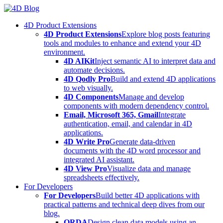
Skip
to
4D Product Extensions
content
4D Product Extensions
Explore blog posts featuring
tools and modules to enhance and extend your 4D
environment.
4D AIKit
Inject semantic AI to interpret data and
automate decisions.
4D Qodly Pro
Build and extend 4D applications
to web visually.
4D Components
Manage and develop
components with modern dependency control.
Email, Microsoft 365, Gmail
Integrate
authentication, email, and calendar in 4D
applications.
4D Write Pro
Generate data-driven
documents with the 4D word processor and
integrated AI assistant.
4D View Pro
Visualize data and manage
spreadsheets effectively.
For Developers
For Developers
Build better 4D applications with
practical patterns and technical deep dives from our
blog.
ORDA
Design clean data models using an