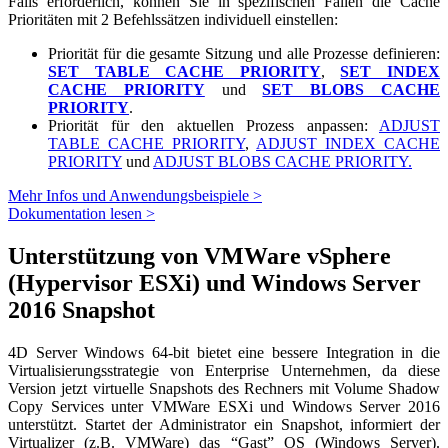
Falls erforderlich, können Sie in spezifischen Fällen die Cache
Prioritäten mit 2 Befehlssätzen individuell einstellen:
Priorität für die gesamte Sitzung und alle Prozesse definieren:
SET TABLE CACHE PRIORITY
,
SET INDEX
CACHE PRIORITY
und
SET BLOBS CACHE
PRIORITY
.
Priorität für den aktuellen Prozess anpassen:
ADJUST
TABLE CACHE PRIORITY
,
ADJUST INDEX CACHE
PRIORITY
und
ADJUST BLOBS CACHE PRIORITY.
Mehr Infos und Anwendungsbeispiele >
Dokumentation lesen >
Unterstützung von VMWare vSphere
(Hypervisor ESXi) und Windows Server
2016 Snapshot
4D Server Windows 64-bit bietet eine bessere Integration in die
Virtualisierungsstrategie von Enterprise Unternehmen, da diese
Version jetzt virtuelle Snapshots des Rechners mit Volume Shadow
Copy Services unter VMWare ESXi und Windows Server 2016
unterstützt. Startet der Administrator ein Snapshot, informiert der
Virtualizer (z.B. VMWare) das “Gast” OS (Windows Server).