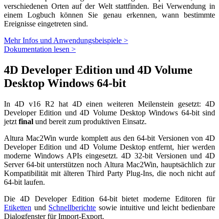
verschiedenen Orten auf der Welt stattfinden. Bei Verwendung in
einem Logbuch können Sie genau erkennen, wann bestimmte
Ereignisse eingetreten sind.
Mehr Infos und Anwendungsbeispiele >
Dokumentation lesen >
4D Developer Edition und 4D Volume
Desktop Windows 64-bit
In
4D v16 R2
hat 4D einen weiteren Meilenstein gesetzt:
4D
Developer Edition
und
4D Volume Desktop Windows 64-bit
sind
jetzt
final
und bereit zum produktiven Einsatz.
Altura Mac2Win wurde komplett aus den 64-bit Versionen von
4D
Developer Edition
und
4D Volume Desktop entfernt
, hier werden
moderne Windows APIs eingesetzt. 4D 32-bit Versionen und 4D
Server 64-bit unterstützen noch Altura Mac2Win, hauptsächlich zur
Kompatibilität mit älteren Third Party Plug-Ins, die noch nicht auf
64-bit laufen.
Die 4D Developer Edition 64-bit bietet moderne Editoren für
Etiketten
und
Schnellberichte
sowie intuitive und leicht bedienbare
Dialogfenster für
Import-Export.