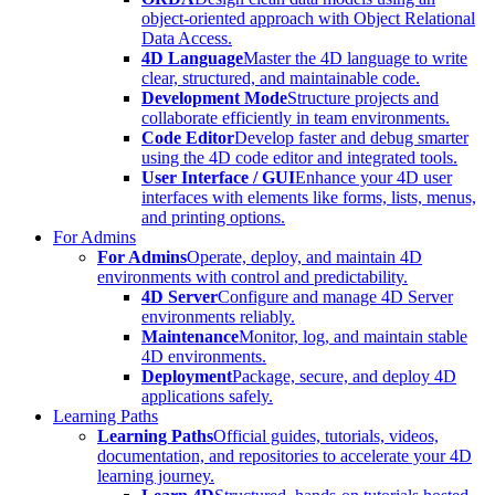
object-oriented approach with Object Relational
Data Access.
4D Language
Master the 4D language to write
clear, structured, and maintainable code.
Development Mode
Structure projects and
collaborate efficiently in team environments.
Code Editor
Develop faster and debug smarter
using the 4D code editor and integrated tools.
User Interface / GUI
Enhance your 4D user
interfaces with elements like forms, lists, menus,
and printing options.
For Admins
For Admins
Operate, deploy, and maintain 4D
environments with control and predictability.
4D Server
Configure and manage 4D Server
environments reliably.
Maintenance
Monitor, log, and maintain stable
4D environments.
Deployment
Package, secure, and deploy 4D
applications safely.
Learning Paths
Learning Paths
Official guides, tutorials, videos,
documentation, and repositories to accelerate your 4D
learning journey.