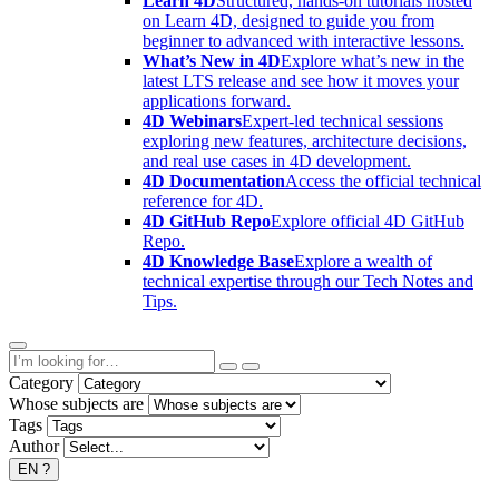
Learn 4D
Structured, hands-on tutorials hosted
on Learn 4D, designed to guide you from
beginner to advanced with interactive lessons.
What’s New in 4D
Explore what’s new in the
latest LTS release and see how it moves your
applications forward.
4D Webinars
Expert-led technical sessions
exploring new features, architecture decisions,
and real use cases in 4D development.
4D Documentation
Access the official technical
reference for 4D.
4D GitHub Repo
Explore official 4D GitHub
Repo.
4D Knowledge Base
Explore a wealth of
technical expertise through our Tech Notes and
Tips.
Category
Whose subjects are
Tags
Author
EN
?