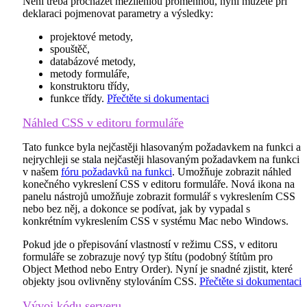
Není třeba procházet mezilehlou proměnnou, nyní můžete při
deklaraci pojmenovat parametry a výsledky:
projektové metody,
spouštěč,
databázové metody,
metody formuláře,
konstruktoru třídy,
funkce třídy.
Přečtěte si dokumentaci
Náhled CSS v editoru formuláře
Tato funkce byla nejčastěji hlasovaným požadavkem na funkci a
nejrychleji se stala nejčastěji hlasovaným požadavkem na funkci
v našem
fóru požadavků na funkci
. Umožňuje zobrazit náhled
konečného vykreslení CSS v editoru formuláře. Nová ikona na
panelu nástrojů umožňuje zobrazit formulář s vykreslením CSS
nebo bez něj, a dokonce se podívat, jak by vypadal s
konkrétním vykreslením CSS v systému Mac nebo Windows.
Pokud jde o přepisování vlastností v režimu CSS, v editoru
formuláře se zobrazuje nový typ štítu (podobný štítům pro
Object Method nebo Entry Order). Nyní je snadné zjistit, které
objekty jsou ovlivněny stylováním CSS.
Přečtěte si dokumentaci
Vývoj kódu serveru