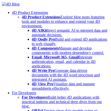
Skip
to
4D Product Extensions
content
4D Product Extensions
Explore blog posts featuring
tools and modules to enhance and extend your 4D
environment.
4D AIKit
Inject semantic AI to interpret data and
automate decisions.
4D Qodly Pro
Build and extend 4D applications
to web visually.
4D Components
Manage and develop
components with modern dependency control.
Email, Microsoft 365, Gmail
Integrate
authentication, email, and calendar in 4D
applications.
4D Write Pro
Generate data-driven
documents with the 4D word processor and
integrated AI assistant.
4D View Pro
Visualize data and manage
spreadsheets effectively.
For Developers
For Developers
Build better 4D applications with
practical patterns and technical deep dives from our
blog.
ORDA
Design clean data models using an