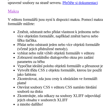
upravené soubory na straně serveru
.
Přečtěte si dokumentaci
Makra
V editoru formulářů jsou nyní k dispozici makra. Pomocí makra
formuláře můžete:
Změnit, odstranit nebo přidat vlastnost k jednomu nebo
více objektům formuláře, například změnit barvu nebo
šířku tlačítka.
Přidat nebo odstranit jeden nebo více objektů formuláře
(včetně jejich přidružené metody).
vybírat nebo rušit výběr objektů formuláře v editoru
Zobrazení modálního dialogového okna pro zadání
parametru za běhu
Vypočítat ideální polohu objektů formuláře a přesunout je
Vytvořit třídu CSS z objektu formuláře, kterou lze použít
jako šablonu
Zkontrolovat, zda jsou cesty k obrázkům ve formuláři
platné
Otevírat soubory CSS v editoru CSS namísto hledání
souborů na disku
Zkontrolujte, zda odkazy na soubory XLIFF odpovídají
jejich obsahu v souborech XLIFF
a mnoho dalšího!