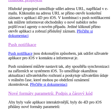
Hluboké propojení umožňuje sdílet adresu URL, například v e-
mailu. Kliknutím na adresu URL se přímo otevře konkrétní
záznam v aplikaci 4D pro iOS. V kombinaci s push notifikacemi
tak můžete informovat obchodníky o nové nabídce nebo
pojišťovací agenty o novém případu. Jediné kliknutí přímo
otevře aplikaci a zobrazí příslušný záznam.
Přečtěte si
dokumentaci
Push notifikace
Push notifikace
jsou dokonalým způsobem, jak udržet uživatele
aplikace pro iOS v kontaktu a informovat je.
Push oznámení můžete nastavit tak, aby spouštěla synchronizaci
na zařízeních se systémem iOS. To umožňuje okamžitou
aktualizaci uživatelského rozhraní a poskytuje uživatelům údaje
v reálném čase, které mohou po obdržení oznámení
zkontrolovat.
Přečtěte si dokumentaci
Nové formáty parametrů: Podpis a čárový kód
Aby byly vaše aplikace interaktivnější, byly do 4D pro iOS
přidány nové formáty parametrů: