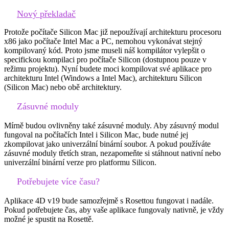
Nový překladač
Protože počítače Silicon Mac již nepoužívají architekturu procesoru
x86 jako počítače Intel Mac a PC, nemohou vykonávat stejný
kompilovaný kód. Proto jsme museli náš kompilátor vylepšit o
specifickou kompilaci pro počítače Silicon (dostupnou pouze v
režimu projektu). Nyní budete moci kompilovat své aplikace pro
architekturu Intel (Windows a Intel Mac), architekturu Silicon
(Silicon Mac) nebo obě architektury.
Zásuvné moduly
Mírně budou ovlivněny také zásuvné moduly. Aby zásuvný modul
fungoval na počítačích Intel i Silicon Mac, bude nutné jej
zkompilovat jako univerzální binární soubor. A pokud používáte
zásuvné moduly třetích stran, nezapomeňte si stáhnout nativní nebo
univerzální binární verze pro platformu Silicon.
Potřebujete více času?
Aplikace 4D v19 bude samozřejmě s Rosettou fungovat i nadále.
Pokud potřebujete čas, aby vaše aplikace fungovaly nativně, je vždy
možné je spustit na Rosettě.