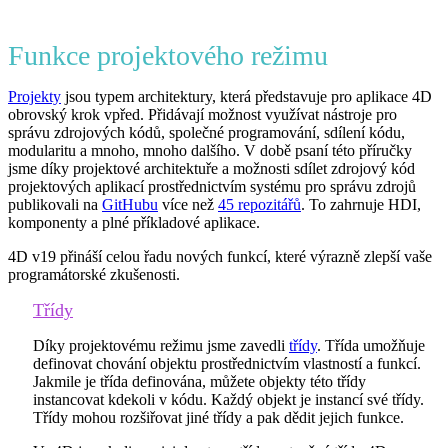
Funkce projektového režimu
Projekty
jsou typem architektury, která představuje pro aplikace 4D
obrovský krok vpřed. Přidávají možnost využívat nástroje pro
správu zdrojových kódů, společné programování, sdílení kódu,
modularitu a mnoho, mnoho dalšího. V době psaní této příručky
jsme díky projektové architektuře a možnosti sdílet zdrojový kód
projektových aplikací prostřednictvím systému pro správu zdrojů
publikovali na
GitHubu
více než
45 repozitářů
. To zahrnuje HDI,
komponenty a plné příkladové aplikace.
4D v19 přináší celou řadu nových funkcí, které výrazně zlepší vaše
programátorské zkušenosti.
Třídy
Díky projektovému režimu jsme zavedli
třídy
. Třída umožňuje
definovat chování objektu prostřednictvím vlastností a funkcí.
Jakmile je třída definována, můžete objekty této třídy
instancovat kdekoli v kódu. Každý objekt je instancí své třídy.
Třídy mohou rozšiřovat jiné třídy a pak dědit jejich funkce.