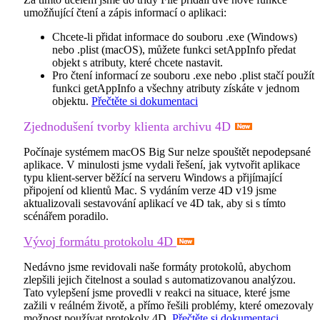
umožňující čtení a zápis informací o aplikaci:
Chcete-li přidat informace do souboru .exe (Windows)
nebo .plist (macOS), můžete funkci
setAppInfo
předat
objekt s atributy, které chcete nastavit.
Pro čtení informací ze souboru .exe nebo .plist stačí použít
funkci
getAppInfo
a všechny atributy získáte v jednom
objektu.
Přečtěte si dokumentaci
Zjednodušení tvorby klienta archivu 4D
Počínaje systémem macOS Big Sur nelze spouštět nepodepsané
aplikace. V minulosti jsme vydali řešení, jak vytvořit aplikace
typu klient-server běžící na serveru Windows a přijímající
připojení od klientů Mac. S vydáním verze 4D v19 jsme
aktualizovali sestavování aplikací ve 4D tak, aby si s tímto
scénářem poradilo.
Vývoj formátu protokolu 4D
Nedávno jsme revidovali naše formáty protokolů, abychom
zlepšili jejich čitelnost a soulad s automatizovanou analýzou.
Tato vylepšení jsme provedli v reakci na situace, které jsme
zažili v reálném životě, a přímo řešili problémy, které omezovaly
možnost používat protokoly 4D.
Přečtěte si dokumentaci.