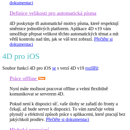
dokumentaci
Definice velikosti pro automatická písma
4D poskytuje tři automatické motivy písma, které respektují
směrnice jednotlivých platforem. Aplikace 4D v19 vám
umožňuje přepsat velikost těchto automatických témat a mít
větší kontrolu nad tím, jak se váš text zobrazí.
Přečtěte si
dokumentaci
4D pro iOS
Soubor funkcí 4D pro iOS
se
s verzí 4D v19
rozšířil
:
Práce offline
Nyní máte možnost pracovat offline a velmi flexibilně
komunikovat se serverem 4D.
Pokud není k dispozici síť, vaše úlohy se zařadí do fronty a
čekají, až bude server k dispozici. To vám zaručuje velmi
plynulý a efektivní způsob práce s aplikacemi, které pracují bez
jakýchkoli prodlev.
Přečtěte si dokumentaci
Hluboké propojení