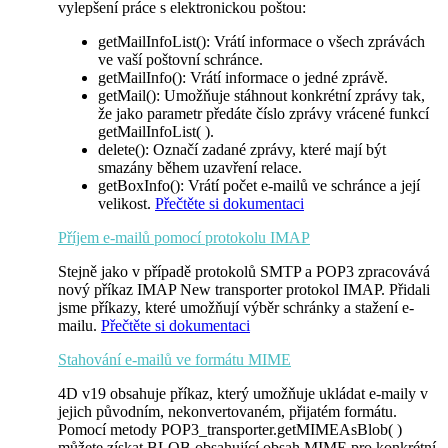
vylepšení práce s elektronickou poštou:
getMailInfoList()
: Vrátí informace o všech zprávách
ve vaší poštovní schránce.
getMailInfo(
): Vrátí informace o jedné zprávě.
getMail()
: Umožňuje stáhnout konkrétní zprávy tak,
že jako parametr předáte číslo zprávy vrácené funkcí
getMailInfoList(
).
delete()
: Označí zadané zprávy, které mají být
smazány během uzavření relace.
getBoxInfo()
: Vrátí počet e-mailů ve schránce a její
velikost.
Přečtěte si dokumentaci
Příjem e-mailů pomocí protokolu IMAP
Stejně jako v případě protokolů SMTP a POP3 zpracovává
nový příkaz
IMAP New transporter
protokol IMAP. Přidali
jsme příkazy, které umožňují výběr schránky a stažení e-
mailu.
Přečtěte si dokumentaci
Stahování e-mailů ve formátu MIME
4D v19 obsahuje příkaz, který umožňuje ukládat e-maily v
jejich původním, nekonvertovaném, přijatém formátu.
Pomocí metody
POP3_transporter
.
getMIMEAsBlob
( )
můžete získat BLOB obsahující obsah MIME pro konkrétní