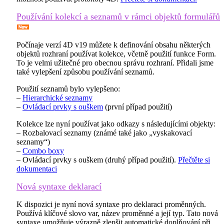
Používání kolekcí a seznamů v rámci objektů formulářů
Počínaje verzí 4D v19 můžete k definování obsahu některých
objektů rozhraní používat kolekce, včetně použití funkce Form.
To je velmi užitečné pro obecnou správu rozhraní. Přidali jsme
také vylepšení způsobu používání seznamů.
Použití seznamů bylo vylepšeno:
–
Hierarchické seznamy
–
Ovládací prvky s ouškem
(první případ použití)
Kolekce lze nyní používat jako odkazy s následujícími objekty:
– Rozbalovací seznamy (známé také jako „vyskakovací
seznamy“)
–
Combo boxy
– Ovládací prvky s ouškem (druhý případ použití).
Přečtěte si
dokumentaci
Nová syntaxe deklarací
K dispozici je nyní nová syntaxe pro deklaraci proměnných.
Používá klíčové slovo var, název proměnné a její typ. Tato nová
syntaxe umožňuje výrazně zlepšit automatické doplňování při