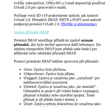
zvýšily zabezpečení. Office365 a Gmail doporučují používat
OAuth 2.0 pro zpracování e-mailů.
Počínaje verzí 4D v19 poskytujeme způsob, jak nastavit
OAuth 2.0. Přenašeče IMAP, SMTP a POP3 nyní nativně
podporují protokol OAuth 2.0.
Přečtěte si dokumentaci
Správa příznaků IMAP
Protokol IMAP umožňuje přiřadit ke zprávě
seznam
příznaků
, aby bylo možné spravovat další informace. Do
objektu transportéru IMAP jsme přidali sadu funkcí pro
přidávání nebo odebírání příznaků IMAP.
Pomocí protokolu IMAP můžete spravovat pět příznaků :
\Seen: Zpráva byla přečtena.
\Odpovězeno: Zpráva byla přijata.
\Flagged: Zpráva je označena jako „označená“ pro
naléhavou/zvláštní pozornost.
\Deleted: Zpráva je označena jako „ke smazání“.
Odstranění se projeví při volání funkce
expunge()
,
přepnutí schránky nebo uzavření spojení. Tento
příznak je již přidán funkcí
delete(
).
\Draft: Zpráva nebyla dokončena (je označena jako