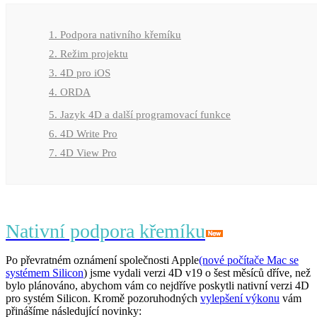
1. Podpora nativního křemíku
2. Režim projektu
3. 4D pro iOS
4. ORDA
5. Jazyk 4D a další programovací funkce
6. 4D Write Pro
7. 4D View Pro
Nativní podpora křemíku
Po převratném oznámení společnosti Apple
(nové počítače Mac se
systémem Silicon
) jsme vydali verzi 4D v19 o šest měsíců dříve, než
bylo plánováno, abychom vám co nejdříve poskytli nativní verzi 4D
pro systém Silicon. Kromě pozoruhodných
vylepšení výkonu
vám
přinášíme následující novinky: