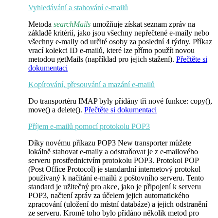
Vyhledávání a stahování e-mailů
Metoda
searchMails
umožňuje získat seznam zpráv na
základě kritérií, jako jsou všechny nepřečtené e-maily nebo
všechny e-maily od určité osoby za poslední 4 týdny. Příkaz
vrací kolekci ID e-mailů, které lze přímo použít novou
metodou
getMails
(například pro jejich stažení).
Přečtěte si
dokumentaci
Kopírování, přesouvání a mazání e-mailů
Do transportéru IMAP byly přidány tři nové funkce:
copy()
,
move()
a
delete()
.
Přečtěte si dokumentaci
Příjem e-mailů pomocí protokolu POP3
Díky novému příkazu
POP3 New transporter
můžete
lokálně stahovat e-maily a odstraňovat je z e-mailového
serveru prostřednictvím protokolu POP3. Protokol POP
(Post Office Protocol) je standardní internetový protokol
používaný k načítání e-mailů z poštovního serveru. Tento
standard je užitečný pro akce, jako je připojení k serveru
POP3, načtení zpráv za účelem jejich automatického
zpracování (uložení do místní databáze) a jejich odstranění
ze serveru. Kromě toho bylo přidáno několik metod pro