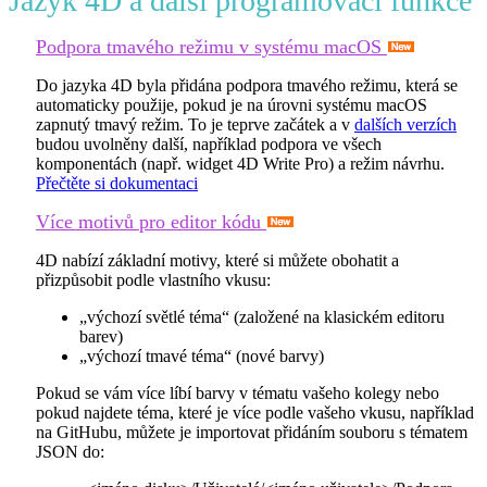
Jazyk 4D a další programovací funkce
Podpora tmavého režimu v systému macOS
Do jazyka 4D byla přidána podpora tmavého režimu, která se
automaticky použije, pokud je na úrovni systému macOS
zapnutý tmavý režim. To je teprve začátek a v
dalších verzích
budou uvolněny další, například podpora ve všech
komponentách (např. widget 4D Write Pro) a režim návrhu.
Přečtěte si dokumentaci
Více motivů pro editor kódu
4D nabízí základní motivy, které si můžete obohatit a
přizpůsobit podle vlastního vkusu:
„výchozí světlé téma“ (založené na klasickém editoru
barev)
„výchozí tmavé téma“ (nové barvy)
Pokud se vám více líbí barvy v tématu vašeho kolegy nebo
pokud najdete téma, které je více podle vašeho vkusu, například
na GitHubu, můžete je importovat přidáním souboru s tématem
JSON do: