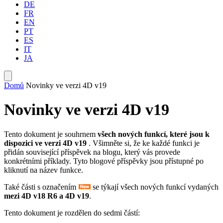
DE
FR
EN
PT
ES
IT
JA
Domů
Novinky ve verzi 4D v19
Novinky ve verzi 4D v19
Tento dokument je souhrnem
všech nových funkcí, které jsou k
dispozici ve verzi 4D v19
. Všimněte si, že ke každé funkci je
přidán související příspěvek na blogu, který vás provede
konkrétními příklady. Tyto blogové příspěvky jsou přístupné po
kliknutí na název funkce.
Také části s označením
se týkají všech nových funkcí vydaných
mezi 4D v18 R6 a 4D v19
.
Tento dokument je rozdělen do sedmi částí: