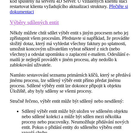
kód spuštěný na serveru 4D Server. U vzdálených klientů stačí
restartovat klienta vyžadujícího aktualizaci struktury.
Přečtěte si
dokumentaci
Výběry sdílených entit
Někdy můžete chtít sdílet výběr entit s jiným procesem nebo jej
zpřístupnit všem procesům. Představte si například, že provádíte
složitý dotaz, který má vyhledat všechny faktury po splatnosti,
umožnit koncovým uživatelům vybrat některé z nich (nebo
všechny) a odeslat upomínku o zaplacení e-mailem. Odesílání e-
mailů je nejlepší provádět v jiném procesu, aby nedošlo k
zablokování uživatele.
Namísto sestavování seznamu primárních klíčů, který se předává
jinému procesu, lze sdílený výběr entit přímo předat jinému
procesu. Sdílené výběry entit lze dokonce připojit k objektu
Úložiště, aby byly sdíleny se všemi procesy.
Stručně řečeno, výběr entit může být sdílený nebo nesdílený:
Sdílený výběr entit může být uložen ve sdíleném objektu
nebo sdílené kolekci a může být sdílen mezi několika
procesy nebo pracovníky. Neumožňuje přidávání nových
entit. Pokus o přidání entity do sdíleného výběru entit
vyvolá chybu.