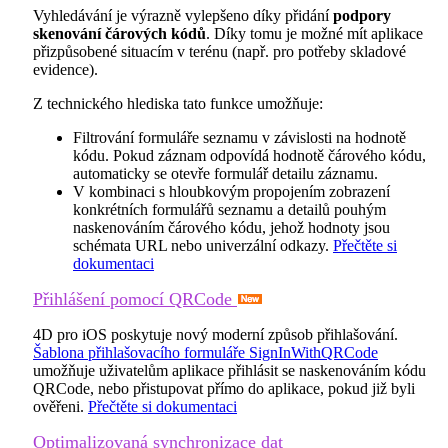
Vyhledávání je výrazně vylepšeno díky přidání
podpory
skenování čárových kódů
. Díky tomu je možné mít aplikace
přizpůsobené situacím v terénu (např. pro potřeby skladové
evidence).
Z technického hlediska tato funkce umožňuje:
Filtrování formuláře seznamu v závislosti na hodnotě
kódu. Pokud záznam odpovídá hodnotě čárového kódu,
automaticky se otevře formulář detailu záznamu.
V kombinaci s hloubkovým propojením zobrazení
konkrétních formulářů seznamu a detailů pouhým
naskenováním čárového kódu, jehož hodnoty jsou
schémata URL nebo univerzální odkazy.
Přečtěte si
dokumentaci
Přihlášení pomocí QRCode
4D pro iOS poskytuje nový moderní způsob přihlašování.
Šablona přihlašovacího formuláře SignInWithQRCode
umožňuje uživatelům aplikace přihlásit se naskenováním kódu
QRCode, nebo přistupovat přímo do aplikace, pokud již byli
ověřeni.
Přečtěte si dokumentaci
Optimalizovaná synchronizace dat