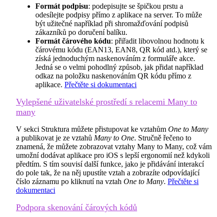
Formát podpisu
: podepisujte se špičkou prstu a
odesílejte podpisy přímo z aplikace na server. To může
být užitečné například při shromažďování podpisů
zákazníků po doručení balíku.
Formát čárového kódu
: přiřadit libovolnou hodnotu k
čárovému kódu (EAN13, EAN8, QR kód atd.), který se
získá jednoduchým naskenováním z formuláře akce.
Jedná se o velmi pohodlný způsob, jak přidat například
odkaz na položku naskenováním QR kódu přímo z
aplikace.
Přečtěte si dokumentaci
Vylepšené uživatelské prostředí s relacemi Many to
many
V sekci Struktura můžete přistupovat ke vztahům
One to Many
a publikovat je ze vztahů
Many to One
. Stručně řečeno to
znamená, že můžete zobrazovat vztahy Many to Many, což vám
umožní dodávat aplikace pro iOS s lepší ergonomií než kdykoli
předtím. S tím souvisí další funkce, jako je přidávání interakcí
do pole tak, že na něj upustíte vztah a zobrazíte odpovídající
číslo záznamu po kliknutí na vztah
One to Many
.
Přečtěte si
dokumentaci
Podpora skenování čárových kódů