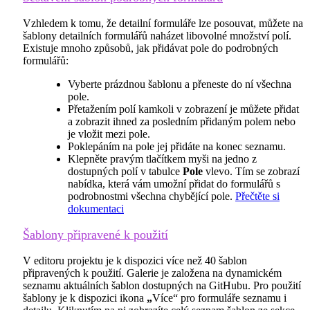
Vzhledem k tomu, že detailní formuláře lze posouvat, můžete na
šablony detailních formulářů naházet libovolné množství polí.
Existuje mnoho způsobů, jak přidávat pole do podrobných
formulářů:
Vyberte prázdnou šablonu a přeneste do ní všechna
pole.
Přetažením polí kamkoli v zobrazení je můžete přidat
a zobrazit ihned za posledním přidaným polem nebo
je vložit mezi pole.
Poklepáním na pole jej přidáte na konec seznamu.
Klepněte pravým tlačítkem myši na jedno z
dostupných polí v tabulce
Pole
vlevo. Tím se zobrazí
nabídka, která vám umožní přidat do formulářů s
podrobnostmi všechna chybějící pole.
Přečtěte si
dokumentaci
Šablony připravené k použití
V editoru projektu je k dispozici více než 40 šablon
připravených k použití. Galerie je založena na dynamickém
seznamu aktuálních šablon dostupných na GitHubu. Pro použití
šablony je k dispozici ikona
„
Více“ pro formuláře seznamu i