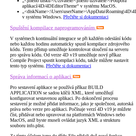
„<jméno disku>/Uživatelé/<jméno uživatele>/Podpora
aplikací/4D/4DEditorTheme“ v systému MacOS.
„<diskName>:\Users\userName>\AppData\Roaming\4D\4
v systému Windows.
Přečtěte si dokumentaci
Spuštění kompilace naprogramováním
V systémech kontinuální integrace se při každém odeslání kódu
nebo každou hodinu automaticky spustí kompilace zdrojového
kódu. Tento přístup umožňuje kontrolovat sloučení na serveru
pro správu kódu. Od verze 4D v19 umožňuje nový příkaz
Compile Project
spustit kompilaci kódu, takže můžete nastavit
tento typ systému.
Přečtěte si dokumentaci
Správa informací o aplikaci
Pro sestavení aplikace se používá příkaz
BUILD
APPLICATION
se sadou klíčů XML, které umožňují
konfigurovat sestavenou aplikaci. Po dokončení procesu
sestavení je možné přidat informace, jako je společnost, autorská
práva nebo verze pro aplikaci. Počínaje verzí 4D v19 je můžete
číst, přidávat nebo upravovat na platformách Windows nebo
MacOS, aniž byste museli ovládat jazyk XML a strukturu
souboru info.plist.
Za tímto účelem jsme do třídy File přidali dvě nové funkce