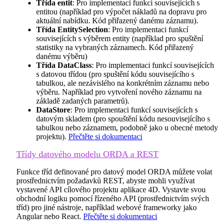
Třída entit
: Pro implementaci funkcí souvisejících s
entitou (například pro výpočet nákladů na dopravu pro
aktuální nabídku. Kód přiřazený danému záznamu).
Třída EntitySelection
: Pro implementaci funkcí
souvisejících s výběrem entity (například pro spuštění
statistiky na vybraných záznamech. Kód přiřazený
danému výběru)
Třída DataClass
: Pro implementaci funkcí souvisejících
s datovou třídou (pro spuštění kódu souvisejícího s
tabulkou, ale nezávislého na konkrétním záznamu nebo
výběru. Například pro vytvoření nového záznamu na
základě zadaných parametrů).
DataStore
: Pro implementaci funkcí souvisejících s
datovým skladem (pro spouštění kódu nesouvisejícího s
tabulkou nebo záznamem, podobně jako u obecné metody
projektu).
Přečtěte si dokumentaci
Třídy datového modelu ORDA a REST
Funkce tříd definované pro datový model ORDA můžete volat
prostřednictvím požadavků REST, abyste mohli využívat
vystavené API cílového projektu aplikace 4D. Vystavte svou
obchodní logiku pomocí řízeného API (prostřednictvím svých
tříd) pro jiné nástroje, například webové frameworky jako
Angular nebo React.
Přečtěte si dokumentaci