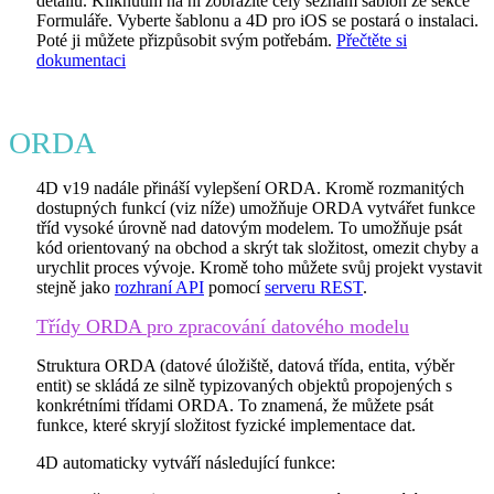
detailu. Kliknutím na ni zobrazíte celý seznam šablon ze sekce
Formuláře. Vyberte šablonu a 4D pro iOS se postará o instalaci.
Poté ji můžete přizpůsobit svým potřebám.
Přečtěte si
dokumentaci
ORDA
4D v19 nadále přináší vylepšení ORDA. Kromě rozmanitých
dostupných funkcí (viz níže) umožňuje ORDA vytvářet funkce
tříd vysoké úrovně nad datovým modelem. To umožňuje psát
kód orientovaný na obchod a skrýt tak složitost, omezit chyby a
urychlit proces vývoje. Kromě toho můžete svůj projekt vystavit
stejně jako
rozhraní API
pomocí
serveru REST
.
Třídy ORDA pro zpracování datového modelu
Struktura ORDA (datové úložiště, datová třída, entita, výběr
entit) se skládá ze silně typizovaných objektů propojených s
konkrétními třídami ORDA. To znamená, že můžete psát
funkce, které skryjí složitost fyzické implementace dat.
4D automaticky vytváří následující funkce: