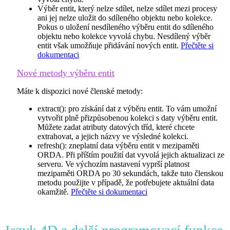
Výběr entit, který nelze sdílet, nelze sdílet mezi procesy
ani jej nelze uložit do sdíleného objektu nebo kolekce.
Pokus o uložení nesdíleného výběru entit do sdíleného
objektu nebo kolekce vyvolá chybu. Nesdílený výběr
entit však umožňuje přidávání nových entit.
Přečtěte si
dokumentaci
Nové metody výběru entit
Máte k dispozici nové členské metody:
extract(
): pro získání dat z výběru entit. To vám umožní
vytvořit plně přizpůsobenou kolekci s daty výběru entit.
Můžete zadat atributy datových tříd, které chcete
extrahovat, a jejich názvy ve výsledné kolekci.
refresh()
: zneplatní data výběru entit v mezipaměti
ORDA. Při příštím použití dat vyvolá jejich aktualizaci ze
serveru. Ve výchozím nastavení vyprší platnost
mezipaměti ORDA po 30 sekundách, takže tuto členskou
metodu použijte v případě, že potřebujete aktuální data
okamžitě.
Přečtěte si dokumentaci