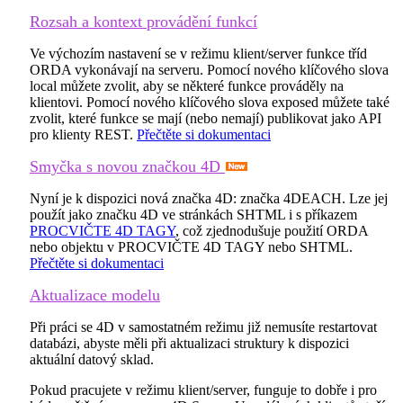
Rozsah a kontext provádění funkcí
Ve výchozím nastavení se v režimu klient/server funkce tříd
ORDA vykonávají na serveru. Pomocí nového klíčového slova
local
můžete zvolit, aby se některé funkce prováděly na
klientovi. Pomocí nového klíčového slova
exposed
můžete také
zvolit, které funkce se mají (nebo nemají) publikovat jako API
pro klienty REST.
Přečtěte si dokumentaci
Smyčka s novou značkou 4D
Nyní je k dispozici nová značka 4D: značka
4DEACH
. Lze jej
použít jako značku 4D ve stránkách SHTML i s příkazem
PROCVIČTE 4D TAGY
, což zjednodušuje použití ORDA
nebo objektu v PROCVIČTE 4D TAGY nebo SHTML.
Přečtěte si dokumentaci
Aktualizace modelu
Při práci se 4D v samostatném režimu již nemusíte restartovat
databázi, abyste měli při aktualizaci struktury k dispozici
aktuální datový sklad.
Pokud pracujete v režimu klient/server, funguje to dobře i pro