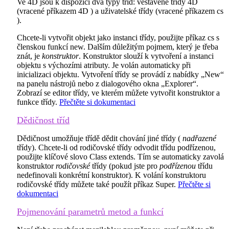
Ve 4D jsou k dispozici dva typy tříd: vestavěné třídy 4D
(vracené příkazem
4D
) a uživatelské třídy (vracené příkazem
cs
).
Chcete-li vytvořit objekt jako instanci třídy, použijte příkaz
cs
s
členskou funkcí
new
. Dalším důležitým pojmem, který je třeba
znát, je
konstruktor
. Konstruktor slouží k vytvoření a instanci
objektu s výchozími atributy. Je volán automaticky při
inicializaci objektu. Vytvoření třídy se provádí z nabídky „New“
na panelu nástrojů nebo z dialogového okna „Explorer“.
Zobrazí se editor třídy, ve kterém můžete vytvořit konstruktor a
funkce třídy.
Přečtěte si dokumentaci
Dědičnost tříd
Dědičnost umožňuje třídě dědit chování jiné třídy (
nadřazené
třídy). Chcete-li od rodičovské třídy odvodit třídu podřízenou,
použijte klíčové slovo
Class extends
. Tím se automaticky zavolá
konstruktor
rodičovské
třídy (pokud jste pro
podřízenou
třídu
nedefinovali konkrétní konstruktor). K volání konstruktoru
rodičovské třídy můžete také použít příkaz
Super
.
Přečtěte si
dokumentaci
Pojmenování parametrů metod a funkcí