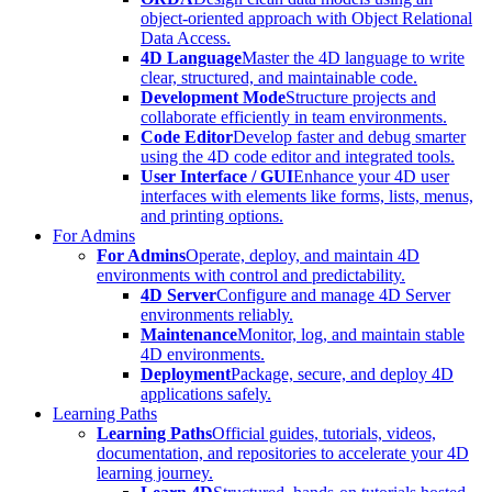
object-oriented approach with Object Relational
Data Access.
4D Language
Master the 4D language to write
clear, structured, and maintainable code.
Development Mode
Structure projects and
collaborate efficiently in team environments.
Code Editor
Develop faster and debug smarter
using the 4D code editor and integrated tools.
User Interface / GUI
Enhance your 4D user
interfaces with elements like forms, lists, menus,
and printing options.
For Admins
For Admins
Operate, deploy, and maintain 4D
environments with control and predictability.
4D Server
Configure and manage 4D Server
environments reliably.
Maintenance
Monitor, log, and maintain stable
4D environments.
Deployment
Package, secure, and deploy 4D
applications safely.
Learning Paths
Learning Paths
Official guides, tutorials, videos,
documentation, and repositories to accelerate your 4D
learning journey.