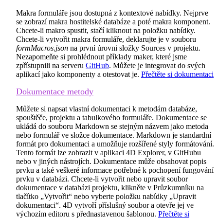
Makra formuláře jsou dostupná z kontextové nabídky. Nejprve
se zobrazí makra hostitelské databáze a poté makra komponent.
Chcete-li makro spustit, stačí kliknout na položku nabídky.
Chcete-li vytvořit makra formuláře, deklarujte je v souboru
formMacros.json
na první úrovni složky Sources v projektu.
Nezapomeňte si prohlédnout příklady maker, které jsme
zpřístupnili na serveru
GitHub
. Můžete je integrovat do svých
aplikací jako komponenty a otestovat je.
Přečtěte si dokumentaci
Dokumentace metody
Můžete si napsat vlastní dokumentaci k metodám databáze,
spouštěče, projektu a tabulkového formuláře. Dokumentace se
ukládá do souboru Markdown se stejným názvem jako metoda
nebo formulář ve složce dokumentace. Markdown je standardní
formát pro dokumentaci a umožňuje rozšířené styly formátování.
Tento formát lze zobrazit v aplikaci 4D Explorer, v GitHubu
nebo v jiných nástrojích. Dokumentace může obsahovat popis
prvku a také veškeré informace potřebné k pochopení fungování
prvku v databázi. Chcete-li vytvořit nebo upravit soubor
dokumentace v databázi projektu, klikněte v Průzkumníku na
tlačítko „Vytvořit“ nebo vyberte položku nabídky „Upravit
dokumentaci“. 4D vytvoří příslušný soubor a otevře jej ve
výchozím editoru s přednastavenou šablonou.
Přečtěte si