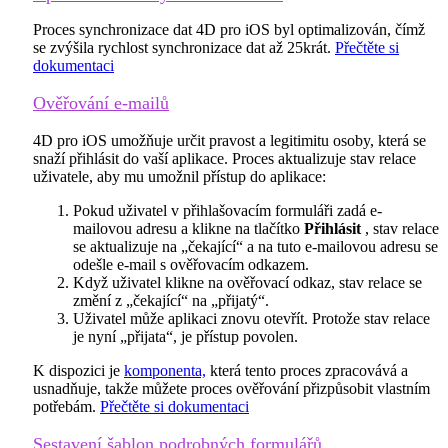
Proces synchronizace dat 4D pro iOS byl optimalizován, čímž
se zvýšila rychlost synchronizace dat až 25krát.
Přečtěte si
dokumentaci
Ověřování e-mailů
4D pro iOS umožňuje určit pravost a legitimitu osoby, která se
snaží přihlásit do vaší aplikace. Proces aktualizuje stav relace
uživatele, aby mu umožnil přístup do aplikace:
Pokud uživatel v přihlašovacím formuláři zadá e-
mailovou adresu a klikne na tlačítko
Přihlásit
, stav relace
se aktualizuje na „čekající“ a na tuto e-mailovou adresu se
odešle e-mail s ověřovacím odkazem.
Když uživatel klikne na ověřovací odkaz, stav relace se
změní z „čekající“ na „přijatý“.
Uživatel může aplikaci znovu otevřít. Protože stav relace
je nyní „přijata“, je přístup povolen.
K dispozici je
komponenta,
která tento proces zpracovává a
usnadňuje, takže můžete proces ověřování přizpůsobit vlastním
potřebám.
Přečtěte si dokumentaci
Sestavení šablon podrobných formulářů