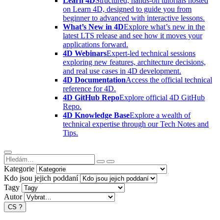
Learn 4D
Structured, hands-on tutorials hosted
on Learn 4D, designed to guide you from
beginner to advanced with interactive lessons.
What’s New in 4D
Explore what’s new in the
latest LTS release and see how it moves your
applications forward.
4D Webinars
Expert-led technical sessions
exploring new features, architecture decisions,
and real use cases in 4D development.
4D Documentation
Access the official technical
reference for 4D.
4D GitHub Repo
Explore official 4D GitHub
Repo.
4D Knowledge Base
Explore a wealth of
technical expertise through our Tech Notes and
Tips.
Kategorie
Kdo jsou jejich poddaní
Tagy
Autor
CS
?