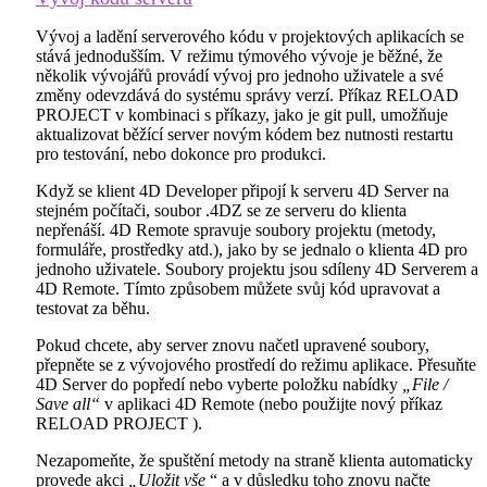
Vývoj a ladění serverového kódu v projektových aplikacích se
stává jednodušším. V režimu týmového vývoje je běžné, že
několik vývojářů provádí vývoj pro jednoho uživatele a své
změny odevzdává do systému správy verzí. Příkaz
RELOAD
PROJECT
v kombinaci s příkazy, jako je git pull, umožňuje
aktualizovat běžící server novým kódem bez nutnosti restartu
pro testování, nebo dokonce pro produkci.
Když se klient 4D Developer připojí k serveru 4D Server na
stejném počítači, soubor .4DZ se ze serveru do klienta
nepřenáší. 4D Remote spravuje soubory projektu (metody,
formuláře, prostředky atd.), jako by se jednalo o klienta 4D pro
jednoho uživatele. Soubory projektu jsou sdíleny 4D Serverem a
4D Remote. Tímto způsobem můžete svůj kód upravovat a
testovat za běhu.
Pokud chcete, aby server znovu načetl upravené soubory,
přepněte se z vývojového prostředí do režimu aplikace. Přesuňte
4D Server do popředí nebo vyberte položku nabídky
„File /
Save all“
v aplikaci 4D Remote (nebo použijte nový příkaz
RELOAD PROJECT
).
Nezapomeňte, že spuštění metody na straně klienta automaticky
provede akci
„Uložit vše
“ a v důsledku toho znovu načte