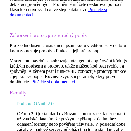
deklaraci proměnných. Proměnné můžete deklarovat pomocí
klasické i nové syntaxe ve stejné databázi.
Přečtěte si
dokumentaci
Zobrazení prototypu a stručný popis
Pro zjednodušení a usnadnění psaní kódu v editoru se v editoru
kódu zobrazuje prototyp funkce a její krátký popis.
V seznamu návrhů se zobrazuje inteligentní doplňování kódu (s
krátkým popisem) a prototyp, takže můžete kód psát rychleji a
správněji. A během psaní funkce 4D zobrazuje prototyp funkce
a její krátký popis. Rovněž zvýrazní parametr, který právě
doplňujete.
Přečtěte si dokumentaci
E-maily
Podpora OAuth 2.0
OAuth 2.0
je standard ověřování a autorizace, který chrání
uživatelská data tím, že poskytuje přístup k datům bez
odhalení identity nebo pověření uživatele. V poslední době
začaly e-mailové servery přecházet na tento standard, aby