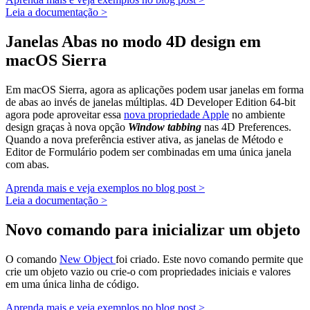
Leia a documentação >
Janelas Abas no modo 4D design em
macOS Sierra
Em macOS Sierra
, agora as aplicações podem usar janelas em forma
de abas ao invés de janelas múltiplas. 4D Developer Edition 64-bit
agora pode aproveitar essa
nova propriedade Apple
no ambiente
design graças à nova opção
Window tabbing
nas 4D Preferences.
Quando a nova preferência estiver ativa, as janelas de Método e
Editor de Formulário podem ser combinadas em uma única janela
com abas.
Aprenda mais e veja exemplos no blog post >
Leia a documentação >
Novo comando para inicializar um objeto
O comando
New Object
foi criado. Este novo comando permite que
crie um objeto vazio ou crie-o com propriedades iniciais e valores
em uma única linha de código.
Aprenda mais e veja exemplos no blog post >