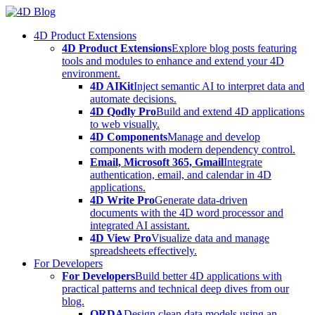
Skip
to
4D Product Extensions
content
4D Product Extensions
Explore blog posts featuring
tools and modules to enhance and extend your 4D
environment.
4D AIKit
Inject semantic AI to interpret data and
automate decisions.
4D Qodly Pro
Build and extend 4D applications
to web visually.
4D Components
Manage and develop
components with modern dependency control.
Email, Microsoft 365, Gmail
Integrate
authentication, email, and calendar in 4D
applications.
4D Write Pro
Generate data-driven
documents with the 4D word processor and
integrated AI assistant.
4D View Pro
Visualize data and manage
spreadsheets effectively.
For Developers
For Developers
Build better 4D applications with
practical patterns and technical deep dives from our
blog.
ORDA
Design clean data models using an