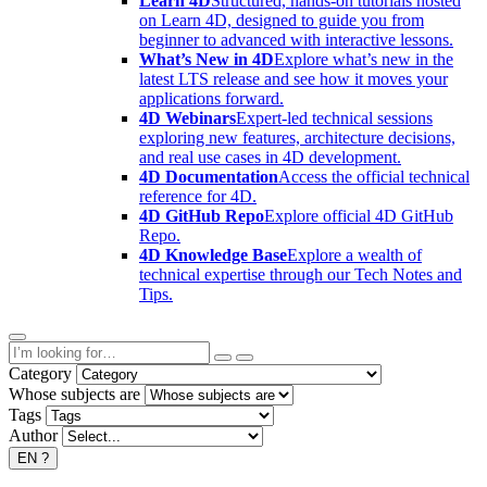
Learn 4D
Structured, hands-on tutorials hosted
on Learn 4D, designed to guide you from
beginner to advanced with interactive lessons.
What’s New in 4D
Explore what’s new in the
latest LTS release and see how it moves your
applications forward.
4D Webinars
Expert-led technical sessions
exploring new features, architecture decisions,
and real use cases in 4D development.
4D Documentation
Access the official technical
reference for 4D.
4D GitHub Repo
Explore official 4D GitHub
Repo.
4D Knowledge Base
Explore a wealth of
technical expertise through our Tech Notes and
Tips.
Category
Whose subjects are
Tags
Author
EN
?