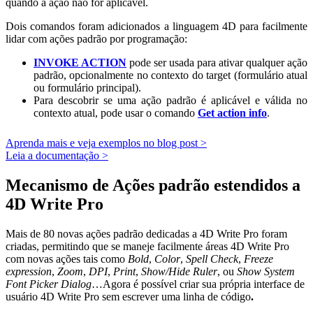
quando a ação não for aplicável.
Dois comandos foram adicionados a linguagem 4D para facilmente
lidar com ações padrão por programação:
INVOKE ACTION
pode ser usada para ativar qualquer ação
padrão, opcionalmente no contexto do target (formulário atual
ou formulário principal).
Para descobrir se uma ação padrão é aplicável e válida no
contexto atual, pode usar o comando
Get action info
.
Aprenda mais e veja exemplos no blog post >
Leia a documentação >
Mecanismo de Ações padrão estendidos a
4D Write Pro
Mais de 80 novas ações padrão dedicadas a
4D Write Pro
foram
criadas, permitindo que se maneje facilmente áreas
4D Write Pro
com novas ações tais como
Bold
,
Color
,
Spell Check
,
Freeze
expression
,
Zoom
,
DPI
,
Print
,
Show/Hide Ruler
, ou
Show System
Font Picker Dialog
…Agora é possível criar sua própria interface de
usuário 4D Write Pro sem escrever uma linha de código
.