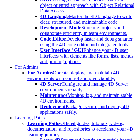
object-oriented approach with Object Relational
Data Access.
4D Language
Master the 4D language to write
clear, structured, and maintainable code.
Development Mode
Structure projects and
collaborate efficiently in team environments.
Code Editor
Develop faster and debug smarter
using the 4D code editor and integrated tools.
User Interface / GUI
Enhance your 4D user
interfaces with elements like forms, lists, menus,
and printing options.
For Admins
For Admins
Operate, deploy, and maintain 4D
environments with control and predictability.
4D Server
Configure and manage 4D Server
environments reliably.
Maintenance
Monitor, log, and maintain stable
4D environments.
Deployment
Package, secure, and deploy 4D
applications safely.
Learning Paths
Learning Paths
Official guides, tutorials, videos,
documentation, and repositories to accelerate your 4D
learning journey.