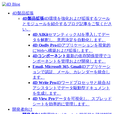
Skip
to
content
4D製品拡張
4D製品拡張
4D環境を強化および拡張するツール
とモジュールを紹介するブログ記事をご覧くださ
い。
4D AIKit
セマンティックAIを導入してデー
タを解釈し、意思決定を自動化します。
4D Qodly Pro
4Dアプリケーションを視覚的
にWebへ構築および拡張します。
4Dコンポーネント
最新の依存関係管理でコ
ンポーネントを管理および開発します。
Email, Microsoft 365, Gmail
4Dアプリケーシ
ョンで認証、メール、カレンダーを統合し
ます。
4D Write Pro
4Dワードプロセッサと統合AI
アシスタントでデータ駆動型ドキュメント
を生成します。
4D View Pro
データを可視化し、スプレッド
シートを効率的に管理します。
開発者向け