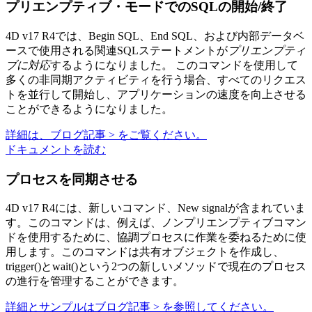
プリエンプティブ・モードでのSQLの開始/終了
4D v17 R4では、
Begin SQL
、
End SQL
、および内部データベ
ースで使用される関連SQLステートメントが
プリエンプティ
ブに対応
するようになりました。 このコマンドを使用して
多くの非同期アクティビティを行う場合、すべてのリクエス
トを並行して開始し、アプリケーションの速度を向上させる
ことができるようになりました。
詳細は、ブログ記事 > をご覧ください。
ドキュメントを読む
プロセスを同期させる
4D v17 R4には、新しいコマンド、
New signalが
含まれていま
す。このコマンドは、例えば、ノンプリエンプティブコマン
ドを使用するために、協調プロセスに作業を委ねるために使
用します。このコマンドは共有オブジェクトを作成し、
trigger()
と
wait()
という2つの新しいメソッドで現在のプロセス
の進行を管理することができます。
詳細とサンプルはブログ記事 > を参照してください。