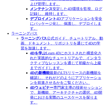
よび管理します。
メンテナンス
安定した4D環境を監視、ログ
記録し、維持します。
デプロイメント
4Dアプリケーションを安全
にパッケージ化し、保護し、デプロイしま
す。
ラーニングパス
ラーニングパス
公式ガイド、チュートリアル、動
画、ドキュメント、リポジトリを通じて4Dの学
習を加速します。
4Dを学ぶ
Learn 4Dにホストされた構造化さ
れた実践的なチュートリアルで、インタラ
クティブなレッスンを通じて初級から上級
までガイドします。
4Dの新機能
最新のLTSリリースの新機能を
確認し、それがどのようにアプリケーショ
ンを前進させるかをご覧ください。
4Dウェビナー
専門家主導の技術セッション
で、新機能、アーキテクチャの選択、4D開
発における実際のユースケースを探りま
す。