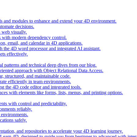
ols and modules to enhance and extend your 4D environment.
automate decisions.
 web visually.
 with modern dependency control.
ion, email, and calendar in 4D applications.
 the 4D word processor and integrated AI assistant.
ts effectively.
al patterns and technical deep dives from our blog.
oriented approach with Object Relational Data Access.
r, structured, and maintainable code.
rate efficiently in team environments.
g the 4D code editor and integrated tools.
ces with elements like forms, lists, menus, and printing options.
ts with control and predictability.
nments reliably.
D environments.
ations safely.
entation, and repositories to accelerate your 4D learning journey.
n Learn 4D, designed to guide you from beginner to advanced with intera