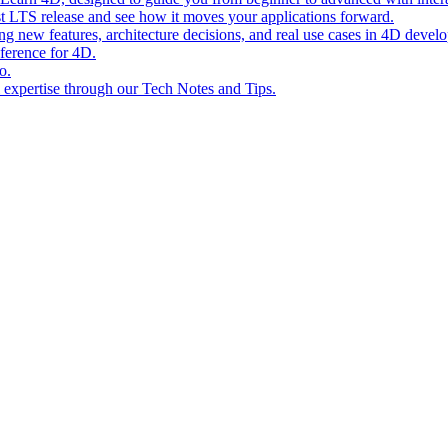
st LTS release and see how it moves your applications forward.
ing new features, architecture decisions, and real use cases in 4D devel
eference for 4D.
o.
l expertise through our Tech Notes and Tips.