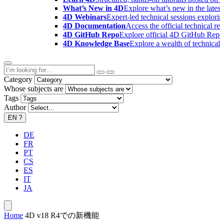
What’s New in 4D
Explore what’s new in the late
4D Webinars
Expert-led technical sessions explor
4D Documentation
Access the official technical r
4D GitHub Repo
Explore official 4D GitHub Rep
4D Knowledge Base
Explore a wealth of technica
Category
Whose subjects are
Tags
Author
EN
?
DE
FR
PT
CS
ES
IT
JA
Home
4D v18 R4での新機能