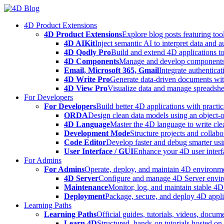
Skip
to
4D Product Extensions
content
4D Product Extensions
Explore blog posts featuring to
4D AIKit
Inject semantic AI to interpret data and 
4D Qodly Pro
Build and extend 4D applications to
4D Components
Manage and develop components
Email, Microsoft 365, Gmail
Integrate authenticat
4D Write Pro
Generate data-driven documents with
4D View Pro
Visualize data and manage spreadshee
For Developers
For Developers
Build better 4D applications with practic
ORDA
Design clean data models using an object-
4D Language
Master the 4D language to write clea
Development Mode
Structure projects and collabo
Code Editor
Develop faster and debug smarter usin
User Interface / GUI
Enhance your 4D user interfa
For Admins
For Admins
Operate, deploy, and maintain 4D environmen
4D Server
Configure and manage 4D Server enviro
Maintenance
Monitor, log, and maintain stable 4
Deployment
Package, secure, and deploy 4D applic
Learning Paths
Learning Paths
Official guides, tutorials, videos, docum
Learn 4D
Structured, hands-on tutorials hosted o