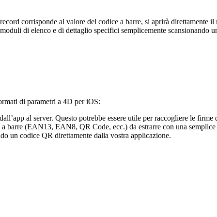
record corrisponde al valore del codice a barre, si aprirà direttamente il
re moduli di elenco e di dettaglio specifici semplicemente scansionando 
ormati di parametri a 4D per iOS:
 dall’app al server. Questo potrebbe essere utile per raccogliere le firm
dice a barre (EAN13, EAN8, QR Code, ecc.) da estrarre con una sempli
ndo un codice QR direttamente dalla vostra applicazione.