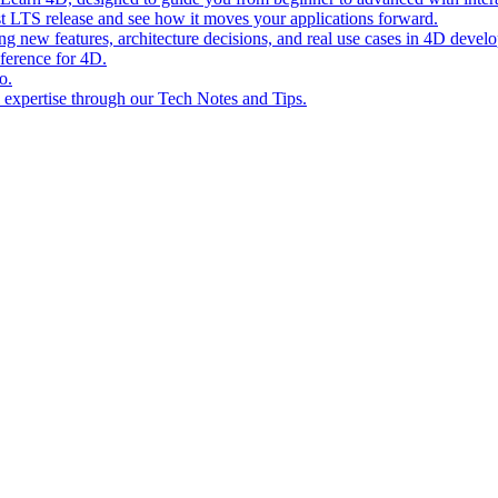
st LTS release and see how it moves your applications forward.
ing new features, architecture decisions, and real use cases in 4D devel
eference for 4D.
o.
l expertise through our Tech Notes and Tips.