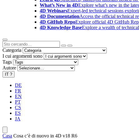
What’s New in 4D
Explore what’s new in the late
4D Webinars
Expert-led technical sessions explor
4D Documentation
Access the official technical r
4D GitHub Repo
Explore official 4D GitHub Rep
4D Knowledge Base
Explore a wealth of technica
Categoria
I cui argomenti sono
Tags
Autore
IT
?
DE
FR
EN
PT
CS
ES
JA
Casa
Cosa c’è di nuovo in 4D v18 R6