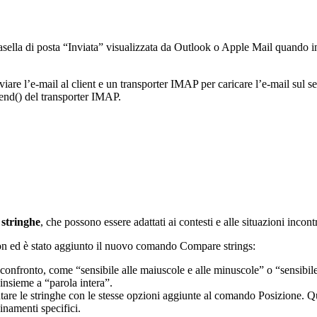
la casella di posta “Inviata” visualizzata da Outlook o Apple Mail quand
iare l’e-mail al client e un transporter IMAP per caricare l’e-mail sul se
end()
del transporter IMAP.
e stringhe
, che possono essere adattati ai contesti e alle situazioni incont
on
ed è stato aggiunto il nuovo comando
Compare strings
:
confronto, come “sensibile alle maiuscole e alle minuscole” o “sensibil
 insieme a “parola intera”.
are le stringhe con le stesse opzioni aggiunte al comando
Posizione
. Q
inamenti specifici.