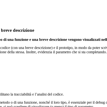
 breve descrizione
o di una funzione e una breve descrizione vengono visualizzati nell
codice (con una breve descrizione) e il prototipo, in modo da poter scriv
ione della stessa. Inoltre, evidenzia il parametro che si sta completando.
litano la tracciabilità e l’analisi del codice.
metodo o di una funzione, nonché il loro tipo, è essenziale per il debug de
e, si può scegliere di visualizzare (o meno) il tipo di parametro.