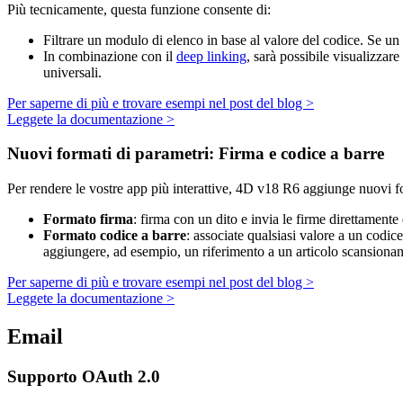
Più tecnicamente, questa funzione consente di:
Filtrare un modulo di elenco in base al valore del codice. Se un 
In combinazione con il
deep linking
, sarà possibile visualizza
universali.
Per saperne di più e trovare esempi nel post del blog >
Leggete la documentazione >
Nuovi formati di parametri: Firma e codice a barre
Per rendere le vostre app più interattive, 4D v18 R6 aggiunge nuovi f
Formato firma
: firma con un dito e invia le firme direttamente
Formato codice a barre
: associate qualsiasi valore a un co
aggiungere, ad esempio, un riferimento a un articolo scansiona
Per saperne di più e trovare esempi nel post del blog >
Leggete la documentazione >
Email
Supporto OAuth 2.0