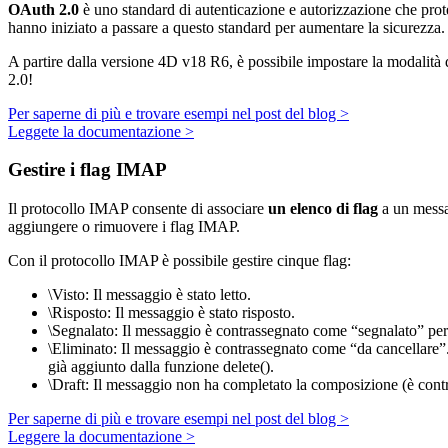
OAuth 2.0
è uno standard di autenticazione e autorizzazione che proteg
hanno iniziato a passare a questo standard per aumentare la sicurezza.
A partire dalla versione 4D v18 R6, è possibile impostare la modali
2.0!
Per saperne di più e trovare esempi nel post del blog >
Leggete la documentazione >
Gestire i flag IMAP
Il protocollo IMAP consente di associare
un elenco di flag
a un messa
aggiungere o rimuovere i flag IMAP.
Con il protocollo IMAP è possibile gestire cinque flag:
\Visto: Il messaggio è stato letto.
\Risposto: Il messaggio è stato risposto.
\Segnalato: Il messaggio è contrassegnato come “segnalato” per
\Eliminato: Il messaggio è contrassegnato come “da cancellare”
già aggiunto dalla funzione
delete()
.
\Draft: Il messaggio non ha completato la composizione (è con
Per saperne di più e trovare esempi nel post del blog >
Leggere la documentazione >