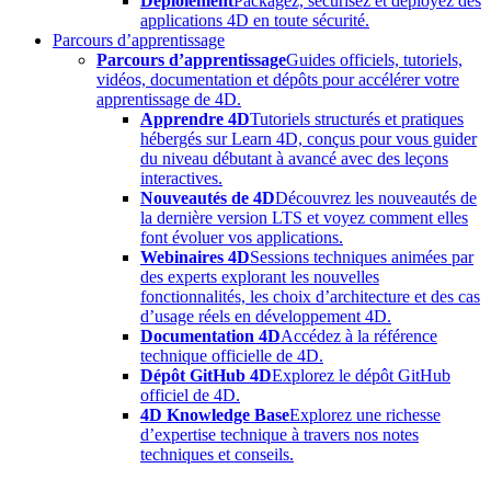
Déploiement
Packagez, sécurisez et déployez des
applications 4D en toute sécurité.
Parcours d’apprentissage
Parcours d’apprentissage
Guides officiels, tutoriels,
vidéos, documentation et dépôts pour accélérer votre
apprentissage de 4D.
Apprendre 4D
Tutoriels structurés et pratiques
hébergés sur Learn 4D, conçus pour vous guider
du niveau débutant à avancé avec des leçons
interactives.
Nouveautés de 4D
Découvrez les nouveautés de
la dernière version LTS et voyez comment elles
font évoluer vos applications.
Webinaires 4D
Sessions techniques animées par
des experts explorant les nouvelles
fonctionnalités, les choix d’architecture et des cas
d’usage réels en développement 4D.
Documentation 4D
Accédez à la référence
technique officielle de 4D.
Dépôt GitHub 4D
Explorez le dépôt GitHub
officiel de 4D.
4D Knowledge Base
Explorez une richesse
d’expertise technique à travers nos notes
techniques et conseils.