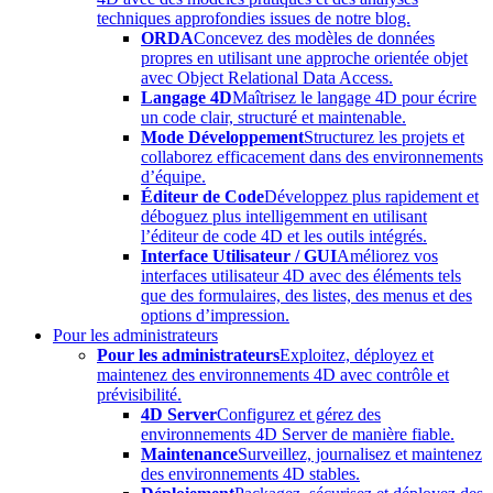
techniques approfondies issues de notre blog.
ORDA
Concevez des modèles de données
propres en utilisant une approche orientée objet
avec Object Relational Data Access.
Langage 4D
Maîtrisez le langage 4D pour écrire
un code clair, structuré et maintenable.
Mode Développement
Structurez les projets et
collaborez efficacement dans des environnements
d’équipe.
Éditeur de Code
Développez plus rapidement et
déboguez plus intelligemment en utilisant
l’éditeur de code 4D et les outils intégrés.
Interface Utilisateur / GUI
Améliorez vos
interfaces utilisateur 4D avec des éléments tels
que des formulaires, des listes, des menus et des
options d’impression.
Pour les administrateurs
Pour les administrateurs
Exploitez, déployez et
maintenez des environnements 4D avec contrôle et
prévisibilité.
4D Server
Configurez et gérez des
environnements 4D Server de manière fiable.
Maintenance
Surveillez, journalisez et maintenez
des environnements 4D stables.