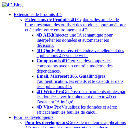
Skip
to
Extensions de Produits 4D
content
Extensions de Produits 4D
Explorez des articles de
blog présentant des outils et des modules pour améliorer
et étendre votre environnement 4D.
4D AIKit
Injectez une IA sémantique pour
interpréter les données et automatiser les
décisions.
4D Qodly Pro
Créez et étendez visuellement des
applications 4D vers le web.
Composants 4D
Gérez et développez des
composants avec un contrôle moderne des
dépendances.
Email, Microsoft 365, Gmail
Intégrez
l’authentification, les emails et le calendrier dans
les applications 4D.
4D Write Pro
Générez des documents pilotés par
les données avec le traitement de texte 4D et
l’assistant IA intégré.
4D View Pro
Visualisez les données et gérez
efficacement les feuilles de calcul.
Pour les développeurs
Pour les développeurs
Créez de meilleures applications
4D avec des modèles pratiques et des analyses