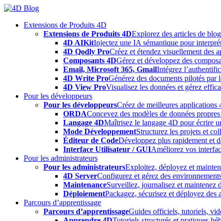
Skip
to
Extensions de Produits 4D
content
Extensions de Produits 4D
Explorez des articles de blo
4D AIKit
Injectez une IA sémantique pour interprét
4D Qodly Pro
Créez et étendez visuellement des a
Composants 4D
Gérez et développez des composa
Email, Microsoft 365, Gmail
Intégrez l’authentifi
4D Write Pro
Générez des documents pilotés par le
4D View Pro
Visualisez les données et gérez effica
Pour les développeurs
Pour les développeurs
Créez de meilleures applications 
ORDA
Concevez des modèles de données propres e
Langage 4D
Maîtrisez le langage 4D pour écrire un
Mode Développement
Structurez les projets et c
Éditeur de Code
Développez plus rapidement et déb
Interface Utilisateur / GUI
Améliorez vos interfac
Pour les administrateurs
Pour les administrateurs
Exploitez, déployez et mainten
4D Server
Configurez et gérez des environnements
Maintenance
Surveillez, journalisez et maintenez
Déploiement
Packagez, sécurisez et déployez des a
Parcours d’apprentissage
Parcours d’apprentissage
Guides officiels, tutoriels, v
Apprendre 4D
Tutoriels structurés et pratiques 