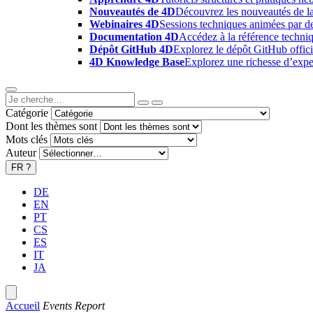
Nouveautés de 4D
Découvrez les nouveautés de la
Webinaires 4D
Sessions techniques animées par des
Documentation 4D
Accédez à la référence techniq
Dépôt GitHub 4D
Explorez le dépôt GitHub offici
4D Knowledge Base
Explorez une richesse d’exper
Catégorie
Dont les thèmes sont
Mots clés
Auteur
FR
?
DE
EN
PT
CS
ES
IT
JA
Accueil
Events Report