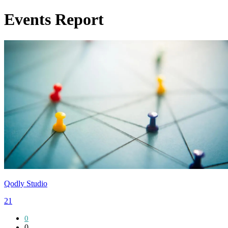
Events Report
Qodly Studio
21
0
0