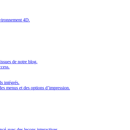
environnement 4D.
issues de notre blog.
ccess.
s intégrés.
 des menus et des options d’impression.
ncé avec des leçons interactives.