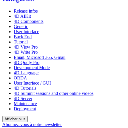
Release infos
4D AIKit
4D Components
Generic
User Interface
Back End
Tutorial
4D View Pro
4D Write Pro
Email, Microsoft 365, Gmail
4D Qodly Pro
Development Mode
4D Language
ORDA
User Interface / GUI
4D Tutorials
4D Summit sessions and other online videos
4D Server
Maintenance
Deployment
Afficher plus
Abonnez-vous à notre newsletter