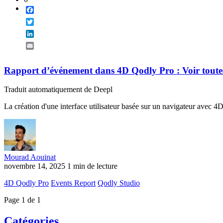
Facebook
Twitter
LinkedIn
Email
Rapport d’événement dans 4D Qodly Pro : Voir toutes 
Traduit automatiquement de Deepl
La création d'une interface utilisateur basée sur un navigateur avec 4D Q
Mourad Aouinat
novembre 14, 2025
1 min de lecture
4D Qodly Pro
Events Report
Qodly Studio
Page 1 de 1
Catégories