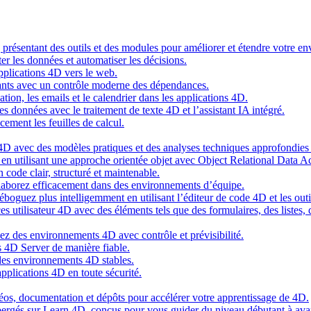
g présentant des outils et des modules pour améliorer et étendre votre 
er les données et automatiser les décisions.
pplications 4D vers le web.
nts avec un contrôle moderne des dépendances.
cation, les emails et le calendrier dans les applications 4D.
s données avec le traitement de texte 4D et l’assistant IA intégré.
cement les feuilles de calcul.
4D avec des modèles pratiques et des analyses techniques approfondies 
n utilisant une approche orientée objet avec Object Relational Data A
 code clair, structuré et maintenable.
ollaborez efficacement dans des environnements d’équipe.
oguez plus intelligemment en utilisant l’éditeur de code 4D et les outil
es utilisateur 4D avec des éléments tels que des formulaires, des listes,
ez des environnements 4D avec contrôle et prévisibilité.
 4D Server de manière fiable.
 des environnements 4D stables.
pplications 4D en toute sécurité.
idéos, documentation et dépôts pour accélérer votre apprentissage de 4D.
hébergés sur Learn 4D, conçus pour vous guider du niveau débutant à ava