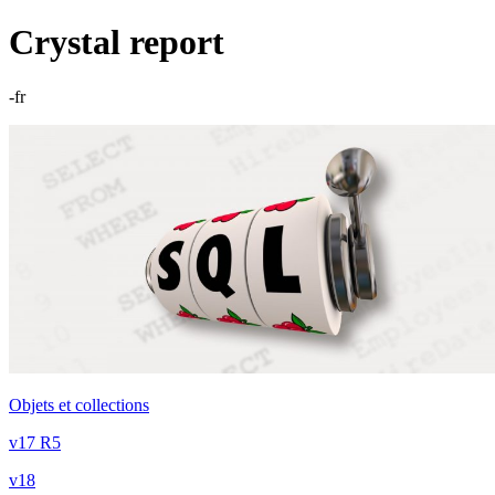
Crystal report
-fr
Objets et collections
v17 R5
v18