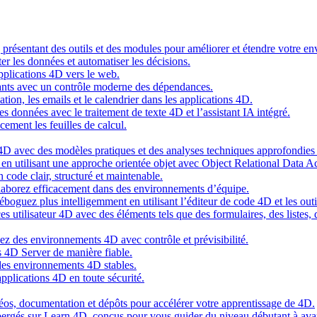
g présentant des outils et des modules pour améliorer et étendre votre 
er les données et automatiser les décisions.
pplications 4D vers le web.
nts avec un contrôle moderne des dépendances.
cation, les emails et le calendrier dans les applications 4D.
s données avec le traitement de texte 4D et l’assistant IA intégré.
cement les feuilles de calcul.
4D avec des modèles pratiques et des analyses techniques approfondies 
n utilisant une approche orientée objet avec Object Relational Data A
 code clair, structuré et maintenable.
ollaborez efficacement dans des environnements d’équipe.
oguez plus intelligemment en utilisant l’éditeur de code 4D et les outil
es utilisateur 4D avec des éléments tels que des formulaires, des listes,
ez des environnements 4D avec contrôle et prévisibilité.
 4D Server de manière fiable.
 des environnements 4D stables.
pplications 4D en toute sécurité.
idéos, documentation et dépôts pour accélérer votre apprentissage de 4D.
hébergés sur Learn 4D, conçus pour vous guider du niveau débutant à ava