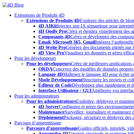
Skip
to
Extensions de Produits 4D
content
Extensions de Produits 4D
Explorez des articles de blo
4D AIKit
Injectez une IA sémantique pour interprét
4D Qodly Pro
Créez et étendez visuellement des a
Composants 4D
Gérez et développez des composa
Email, Microsoft 365, Gmail
Intégrez l’authentifi
4D Write Pro
Générez des documents pilotés par le
4D View Pro
Visualisez les données et gérez effica
Pour les développeurs
Pour les développeurs
Créez de meilleures applications 
ORDA
Concevez des modèles de données propres e
Langage 4D
Maîtrisez le langage 4D pour écrire un
Mode Développement
Structurez les projets et c
Éditeur de Code
Développez plus rapidement et déb
Interface Utilisateur / GUI
Améliorez vos interfac
Pour les administrateurs
Pour les administrateurs
Exploitez, déployez et mainten
4D Server
Configurez et gérez des environnements
Maintenance
Surveillez, journalisez et maintenez
Déploiement
Packagez, sécurisez et déployez des a
Parcours d’apprentissage
Parcours d’apprentissage
Guides officiels, tutoriels, v
Apprendre 4D
Tutoriels structurés et pratiques 