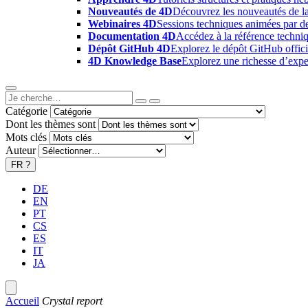
Nouveautés de 4D
Découvrez les nouveautés de la
Webinaires 4D
Sessions techniques animées par des
Documentation 4D
Accédez à la référence techniq
Dépôt GitHub 4D
Explorez le dépôt GitHub offici
4D Knowledge Base
Explorez une richesse d’exper
Catégorie
Dont les thèmes sont
Mots clés
Auteur
FR
?
DE
EN
PT
CS
ES
IT
JA
Accueil
Crystal report