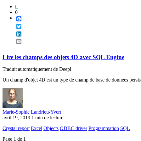
0
0
Facebook
Twitter
LinkedIn
Email
Lire les champs des objets 4D avec SQL Engine
Traduit automatiquement de Deepl
Un champ d'objet 4D est un type de champ de base de données persistan
Marie-Sophie Landrieu-Yvert
avril 19, 2019
1 min de lecture
Crystal report
Excel
Objects
ODBC driver
Programmation
SQL
Page 1 de 1