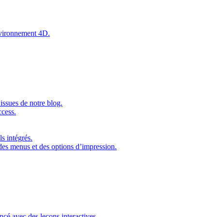
environnement 4D.
issues de notre blog.
ccess.
s intégrés.
 des menus et des options d’impression.
ncé avec des leçons interactives.