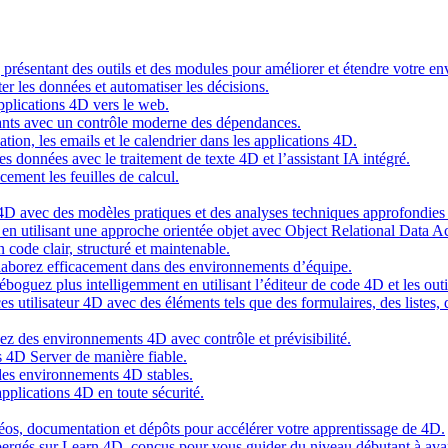
g présentant des outils et des modules pour améliorer et étendre votre 
er les données et automatiser les décisions.
pplications 4D vers le web.
nts avec un contrôle moderne des dépendances.
cation, les emails et le calendrier dans les applications 4D.
s données avec le traitement de texte 4D et l’assistant IA intégré.
cement les feuilles de calcul.
4D avec des modèles pratiques et des analyses techniques approfondies 
n utilisant une approche orientée objet avec Object Relational Data A
 code clair, structuré et maintenable.
ollaborez efficacement dans des environnements d’équipe.
oguez plus intelligemment en utilisant l’éditeur de code 4D et les outil
es utilisateur 4D avec des éléments tels que des formulaires, des listes,
ez des environnements 4D avec contrôle et prévisibilité.
 4D Server de manière fiable.
 des environnements 4D stables.
pplications 4D en toute sécurité.
idéos, documentation et dépôts pour accélérer votre apprentissage de 4D.
hébergés sur Learn 4D, conçus pour vous guider du niveau débutant à ava