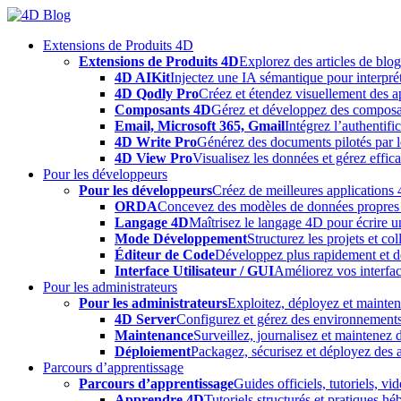
Skip
to
Extensions de Produits 4D
content
Extensions de Produits 4D
Explorez des articles de blo
4D AIKit
Injectez une IA sémantique pour interprét
4D Qodly Pro
Créez et étendez visuellement des a
Composants 4D
Gérez et développez des composa
Email, Microsoft 365, Gmail
Intégrez l’authentifi
4D Write Pro
Générez des documents pilotés par le
4D View Pro
Visualisez les données et gérez effica
Pour les développeurs
Pour les développeurs
Créez de meilleures applications 
ORDA
Concevez des modèles de données propres e
Langage 4D
Maîtrisez le langage 4D pour écrire un
Mode Développement
Structurez les projets et c
Éditeur de Code
Développez plus rapidement et déb
Interface Utilisateur / GUI
Améliorez vos interfac
Pour les administrateurs
Pour les administrateurs
Exploitez, déployez et mainten
4D Server
Configurez et gérez des environnements
Maintenance
Surveillez, journalisez et maintenez
Déploiement
Packagez, sécurisez et déployez des a
Parcours d’apprentissage
Parcours d’apprentissage
Guides officiels, tutoriels, v
Apprendre 4D
Tutoriels structurés et pratiques 