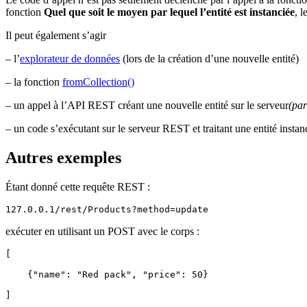
fonction
Quel que soit le moyen par lequel l’entité est instanciée
, l
Il peut également s’agir
– l’
explorateur de données
(lors de la création d’une nouvelle entité)
– la fonction
fromCollection()
– un appel à l’API REST créant une nouvelle entité sur le serveur
(pa
– un code s’exécutant sur le serveur REST et traitant une entité instan
Autres exemples
Étant donné cette requête REST :
127.0.0.1/rest/Products?method=update
exécuter en utilisant un POST avec le corps :
[
    {"name": "Red pack", "price": 50}
]