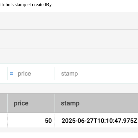
ttributs
stamp
et
createdBy
.