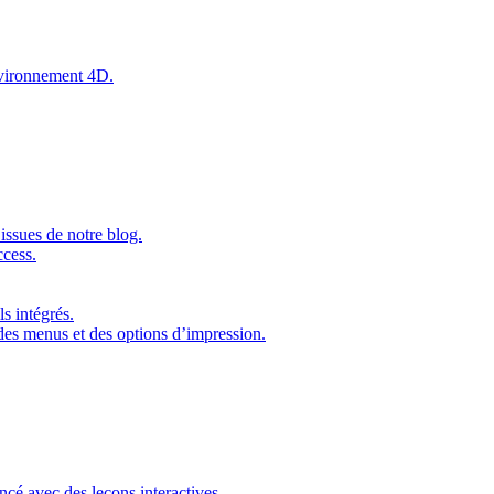
environnement 4D.
issues de notre blog.
ccess.
s intégrés.
 des menus et des options d’impression.
ncé avec des leçons interactives.