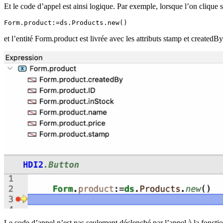
Et le code d’appel est ainsi logique. Par exemple, lorsque l’on clique s
Form.product:=ds.Products.new()
et l’entité
Form
.
product
est livrée avec les attributs
stamp
et
createdBy
Le code d’appel n’est pas seulement déclenché par l’appel à la foncti