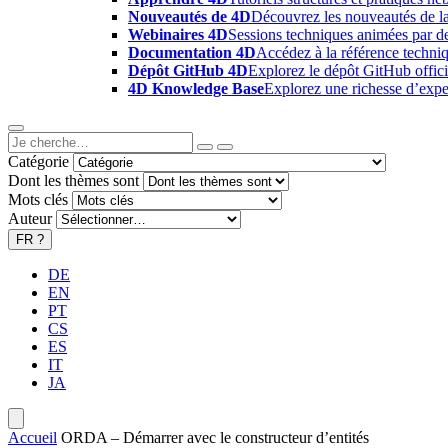
Nouveautés de 4D
Découvrez les nouveautés de la
Webinaires 4D
Sessions techniques animées par des
Documentation 4D
Accédez à la référence techniq
Dépôt GitHub 4D
Explorez le dépôt GitHub offici
4D Knowledge Base
Explorez une richesse d’exper
Catégorie
Dont les thèmes sont
Mots clés
Auteur
FR
?
DE
EN
PT
CS
ES
IT
JA
Accueil
ORDA – Démarrer avec le constructeur d’entités