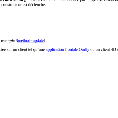
e constructeur est déclenché.
r exemple
$method=update
)
ciée sur un client tel qu’une
application frontale Qodly
ou un client 4D u