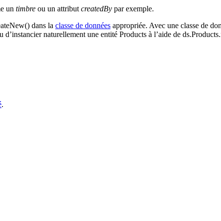
mme un
timbre
ou un attribut
createdBy
par exemple.
eateNew()
dans la
classe de données
appropriée. Avec une classe de don
lieu d’instancier naturellement une entité Products à l’aide de
ds
.
Products
.
é
.