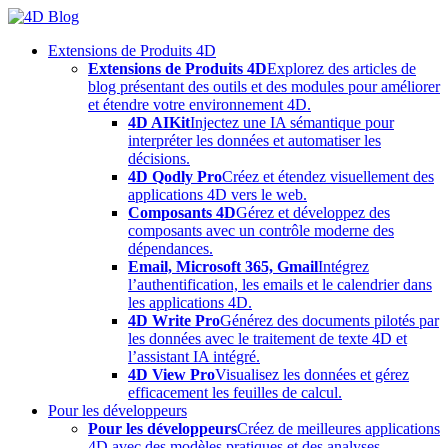
Skip
to
Extensions de Produits 4D
content
Extensions de Produits 4D
Explorez des articles de
blog présentant des outils et des modules pour améliorer
et étendre votre environnement 4D.
4D AIKit
Injectez une IA sémantique pour
interpréter les données et automatiser les
décisions.
4D Qodly Pro
Créez et étendez visuellement des
applications 4D vers le web.
Composants 4D
Gérez et développez des
composants avec un contrôle moderne des
dépendances.
Email, Microsoft 365, Gmail
Intégrez
l’authentification, les emails et le calendrier dans
les applications 4D.
4D Write Pro
Générez des documents pilotés par
les données avec le traitement de texte 4D et
l’assistant IA intégré.
4D View Pro
Visualisez les données et gérez
efficacement les feuilles de calcul.
Pour les développeurs
Pour les développeurs
Créez de meilleures applications
4D avec des modèles pratiques et des analyses