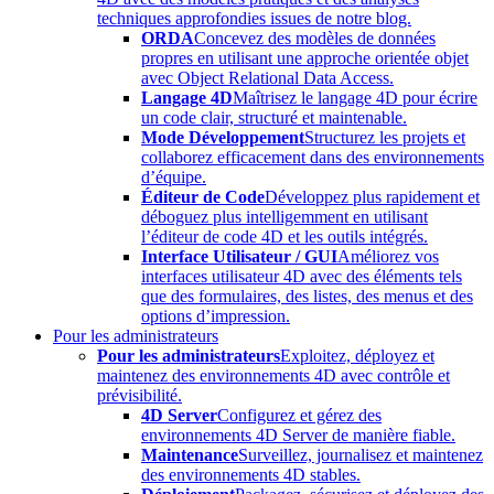
techniques approfondies issues de notre blog.
ORDA
Concevez des modèles de données
propres en utilisant une approche orientée objet
avec Object Relational Data Access.
Langage 4D
Maîtrisez le langage 4D pour écrire
un code clair, structuré et maintenable.
Mode Développement
Structurez les projets et
collaborez efficacement dans des environnements
d’équipe.
Éditeur de Code
Développez plus rapidement et
déboguez plus intelligemment en utilisant
l’éditeur de code 4D et les outils intégrés.
Interface Utilisateur / GUI
Améliorez vos
interfaces utilisateur 4D avec des éléments tels
que des formulaires, des listes, des menus et des
options d’impression.
Pour les administrateurs
Pour les administrateurs
Exploitez, déployez et
maintenez des environnements 4D avec contrôle et
prévisibilité.
4D Server
Configurez et gérez des
environnements 4D Server de manière fiable.
Maintenance
Surveillez, journalisez et maintenez
des environnements 4D stables.