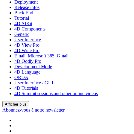
Deployment
Release infos
Back End
Tutorial
4D AIKit
4D Components
Generic
User Interface
4D View Pro
4D Write Pro
Email, Microsoft 365, Gmail
4D Qodly Pro
Development Mode
4D Language
ORDA
User Interface / GUI
4D Tutorials
4D Summit sessions and other online videos
Afficher plus
Abonnez-vous à notre newsletter