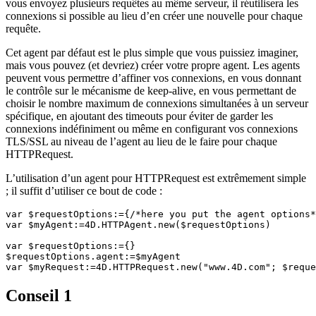
vous envoyez plusieurs requêtes au même serveur, il réutilisera les
connexions si possible au lieu d’en créer une nouvelle pour chaque
requête.
Cet agent par défaut est le plus simple que vous puissiez imaginer,
mais vous pouvez (et devriez) créer votre propre agent. Les agents
peuvent vous permettre d’affiner vos connexions, en vous donnant
le contrôle sur le mécanisme de keep-alive, en vous permettant de
choisir le nombre maximum de connexions simultanées à un serveur
spécifique, en ajoutant des timeouts pour éviter de garder les
connexions indéfiniment ou même en configurant vos connexions
TLS/SSL au niveau de l’agent au lieu de le faire pour chaque
HTTPRequest.
L’utilisation d’un agent pour
HTTPRequest
est extrêmement simple
; il suffit d’utiliser ce bout de code :
var $requestOptions:={/*here you put the agent options*
var $myAgent:=4D.HTTPAgent.new($requestOptions)

var $requestOptions:={} 

$requestOptions.agent:=$myAgent

var $myRequest:=4D.HTTPRequest.new("www.4D.com"; $reque
Conseil 1