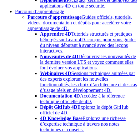
Déploiement
Packagez, sécurisez et déployez des
applications 4D en toute sécurité.
Parcours d’apprentissage
Parcours d’apprentissage
Guides officiels, tutoriels,
vidéos, documentation et dépôts pour accélérer votre
apprentissage de 4D.
Apprendre 4D
Tutoriels structurés et pratiques
hébergés sur Learn 4D, conçus pour vous guider
du niveau débutant à avancé avec des leçons
interactives.
Nouveautés de 4D
Découvrez les nouveautés de
la dernière version LTS et voyez comment elles
font évoluer vos applications.
Webinaires 4D
Sessions techniques animées par
des experts explorant les nouvelles
fonctionnalités, les choix d’architecture et des cas
d’usage réels en développement 4D.
Documentation 4D
Accédez à la référence
technique officielle de 4D.
Dépôt GitHub 4D
Explorez le dépôt GitHub
officiel de 4D.
4D Knowledge Base
Explorez une richesse
d’expertise technique à travers nos notes
techniques et conseils.