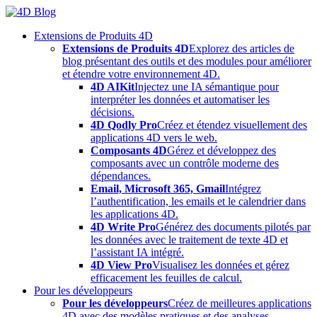
Skip
to
Extensions de Produits 4D
content
Extensions de Produits 4D
Explorez des articles de
blog présentant des outils et des modules pour améliorer
et étendre votre environnement 4D.
4D AIKit
Injectez une IA sémantique pour
interpréter les données et automatiser les
décisions.
4D Qodly Pro
Créez et étendez visuellement des
applications 4D vers le web.
Composants 4D
Gérez et développez des
composants avec un contrôle moderne des
dépendances.
Email, Microsoft 365, Gmail
Intégrez
l’authentification, les emails et le calendrier dans
les applications 4D.
4D Write Pro
Générez des documents pilotés par
les données avec le traitement de texte 4D et
l’assistant IA intégré.
4D View Pro
Visualisez les données et gérez
efficacement les feuilles de calcul.
Pour les développeurs
Pour les développeurs
Créez de meilleures applications
4D avec des modèles pratiques et des analyses