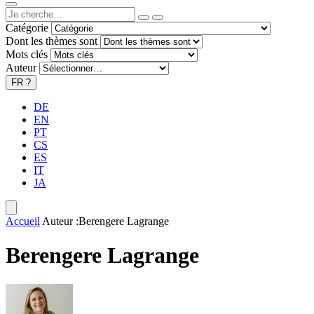
Catégorie
Dont les thèmes sont
Mots clés
Auteur
FR
?
DE
EN
PT
CS
ES
IT
JA
Accueil
Auteur :Berengere Lagrange
Berengere Lagrange