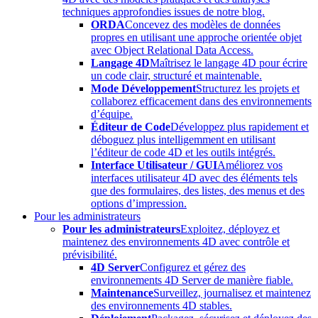
techniques approfondies issues de notre blog.
ORDA
Concevez des modèles de données
propres en utilisant une approche orientée objet
avec Object Relational Data Access.
Langage 4D
Maîtrisez le langage 4D pour écrire
un code clair, structuré et maintenable.
Mode Développement
Structurez les projets et
collaborez efficacement dans des environnements
d’équipe.
Éditeur de Code
Développez plus rapidement et
déboguez plus intelligemment en utilisant
l’éditeur de code 4D et les outils intégrés.
Interface Utilisateur / GUI
Améliorez vos
interfaces utilisateur 4D avec des éléments tels
que des formulaires, des listes, des menus et des
options d’impression.
Pour les administrateurs
Pour les administrateurs
Exploitez, déployez et
maintenez des environnements 4D avec contrôle et
prévisibilité.
4D Server
Configurez et gérez des
environnements 4D Server de manière fiable.
Maintenance
Surveillez, journalisez et maintenez
des environnements 4D stables.