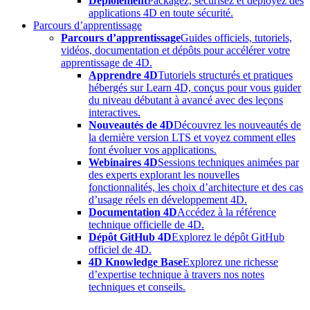
Déploiement
Packagez, sécurisez et déployez des
applications 4D en toute sécurité.
Parcours d’apprentissage
Parcours d’apprentissage
Guides officiels, tutoriels,
vidéos, documentation et dépôts pour accélérer votre
apprentissage de 4D.
Apprendre 4D
Tutoriels structurés et pratiques
hébergés sur Learn 4D, conçus pour vous guider
du niveau débutant à avancé avec des leçons
interactives.
Nouveautés de 4D
Découvrez les nouveautés de
la dernière version LTS et voyez comment elles
font évoluer vos applications.
Webinaires 4D
Sessions techniques animées par
des experts explorant les nouvelles
fonctionnalités, les choix d’architecture et des cas
d’usage réels en développement 4D.
Documentation 4D
Accédez à la référence
technique officielle de 4D.
Dépôt GitHub 4D
Explorez le dépôt GitHub
officiel de 4D.
4D Knowledge Base
Explorez une richesse
d’expertise technique à travers nos notes
techniques et conseils.