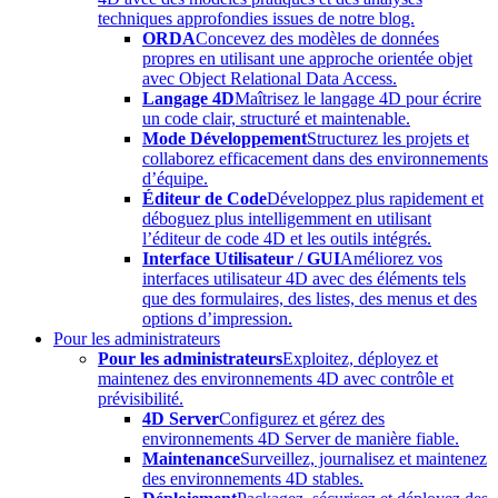
techniques approfondies issues de notre blog.
ORDA
Concevez des modèles de données
propres en utilisant une approche orientée objet
avec Object Relational Data Access.
Langage 4D
Maîtrisez le langage 4D pour écrire
un code clair, structuré et maintenable.
Mode Développement
Structurez les projets et
collaborez efficacement dans des environnements
d’équipe.
Éditeur de Code
Développez plus rapidement et
déboguez plus intelligemment en utilisant
l’éditeur de code 4D et les outils intégrés.
Interface Utilisateur / GUI
Améliorez vos
interfaces utilisateur 4D avec des éléments tels
que des formulaires, des listes, des menus et des
options d’impression.
Pour les administrateurs
Pour les administrateurs
Exploitez, déployez et
maintenez des environnements 4D avec contrôle et
prévisibilité.
4D Server
Configurez et gérez des
environnements 4D Server de manière fiable.
Maintenance
Surveillez, journalisez et maintenez
des environnements 4D stables.