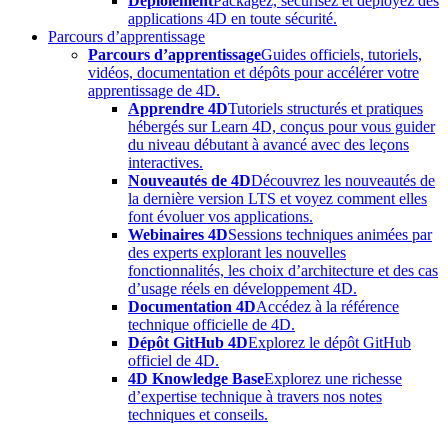
Déploiement
Packagez, sécurisez et déployez des
applications 4D en toute sécurité.
Parcours d’apprentissage
Parcours d’apprentissage
Guides officiels, tutoriels,
vidéos, documentation et dépôts pour accélérer votre
apprentissage de 4D.
Apprendre 4D
Tutoriels structurés et pratiques
hébergés sur Learn 4D, conçus pour vous guider
du niveau débutant à avancé avec des leçons
interactives.
Nouveautés de 4D
Découvrez les nouveautés de
la dernière version LTS et voyez comment elles
font évoluer vos applications.
Webinaires 4D
Sessions techniques animées par
des experts explorant les nouvelles
fonctionnalités, les choix d’architecture et des cas
d’usage réels en développement 4D.
Documentation 4D
Accédez à la référence
technique officielle de 4D.
Dépôt GitHub 4D
Explorez le dépôt GitHub
officiel de 4D.
4D Knowledge Base
Explorez une richesse
d’expertise technique à travers nos notes
techniques et conseils.