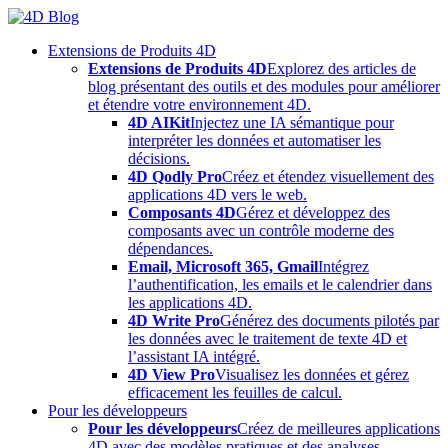
Skip
to
Extensions de Produits 4D
content
Extensions de Produits 4D
Explorez des articles de
blog présentant des outils et des modules pour améliorer
et étendre votre environnement 4D.
4D AIKit
Injectez une IA sémantique pour
interpréter les données et automatiser les
décisions.
4D Qodly Pro
Créez et étendez visuellement des
applications 4D vers le web.
Composants 4D
Gérez et développez des
composants avec un contrôle moderne des
dépendances.
Email, Microsoft 365, Gmail
Intégrez
l’authentification, les emails et le calendrier dans
les applications 4D.
4D Write Pro
Générez des documents pilotés par
les données avec le traitement de texte 4D et
l’assistant IA intégré.
4D View Pro
Visualisez les données et gérez
efficacement les feuilles de calcul.
Pour les développeurs
Pour les développeurs
Créez de meilleures applications
4D avec des modèles pratiques et des analyses