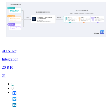
4D AIKit
Intégration
20 R10
21
0
0
Facebook
Twitter
LinkedIn