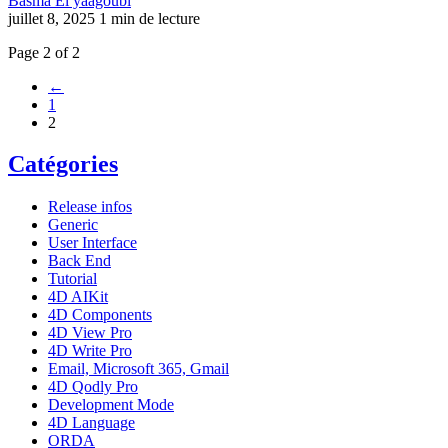
Basma El yaagoubi
juillet 8, 2025
1 min de lecture
Page 2 of 2
←
1
2
Catégories
Release infos
Generic
User Interface
Back End
Tutorial
4D AIKit
4D Components
4D View Pro
4D Write Pro
Email, Microsoft 365, Gmail
4D Qodly Pro
Development Mode
4D Language
ORDA