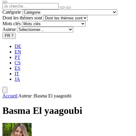
Catégorie
Dont les thèmes sont
Mots clés
Auteur
FR
?
DE
EN
PT
CS
ES
IT
JA
Accueil
Auteur :Basma El yaagoubi
Basma El yaagoubi