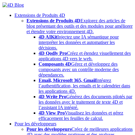
Skip
to
Extensions de Produits 4D
content
Extensions de Produits 4D
Explorez des articles de
blog présentant des outils et des modules pour améliorer
et étendre votre environnement 4D.
4D AIKit
Injectez une IA sémantique pour
interpréter les données et automatiser les
décisions.
4D Qodly Pro
Créez et étendez visuellement des
applications 4D vers le web.
Composants 4D
Gérez et développez des
composants avec un contrôle moderne des
dépendances.
Email, Microsoft 365, Gmail
Intégrez
l’authentification, les emails et le calendrier dans
les applications 4D.
4D Write Pro
Générez des documents pilotés par
les données avec le traitement de texte 4D et
l’assistant IA intégré.
4D View Pro
Visualisez les données et gérez
efficacement les feuilles de calcul.
Pour les développeurs
Pour les développeurs
Créez de meilleures applications
4D avec des modèles pratiques et des analyses