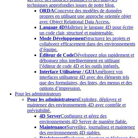
techniques approfondies issues de notre blog.
ORDA
Concevez des modèles de données
propres en utilisant une approche orientée objet
avec Object Relational Data Access.
Langage 4D
Maîtrisez le langage 4D pour écrire
un code clair, structuré et maintenable.
Mode Développement
Structurez les projets et
collaborez efficacement dans des environnements
d’équipe.
Éditeur de Code
Développez plus rapidement et
déboguez plus intelligemment en utilisant
l’éditeur de code 4D et les outils intégrés.
Interface Utilisateur / GUI
Améliorez vos
interfaces utilisateur 4D avec des éléments tels
que des formulaires, des listes, des menus et des
options d’impression.
Pour les administrateurs
Pour les administrateurs
Exploitez, déployez et
maintenez des environnements 4D avec contrôle et
prévisibilité.
4D Server
Configurez et gérez des
environnements 4D Server de manière fiable.
Maintenance
Surveillez, journalisez et maintenez
des environnements 4D stables.