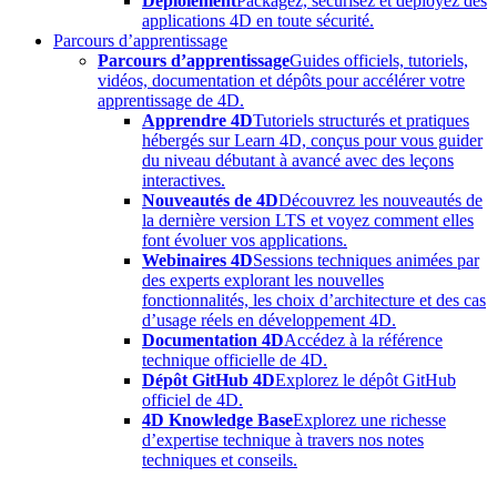
Déploiement
Packagez, sécurisez et déployez des
applications 4D en toute sécurité.
Parcours d’apprentissage
Parcours d’apprentissage
Guides officiels, tutoriels,
vidéos, documentation et dépôts pour accélérer votre
apprentissage de 4D.
Apprendre 4D
Tutoriels structurés et pratiques
hébergés sur Learn 4D, conçus pour vous guider
du niveau débutant à avancé avec des leçons
interactives.
Nouveautés de 4D
Découvrez les nouveautés de
la dernière version LTS et voyez comment elles
font évoluer vos applications.
Webinaires 4D
Sessions techniques animées par
des experts explorant les nouvelles
fonctionnalités, les choix d’architecture et des cas
d’usage réels en développement 4D.
Documentation 4D
Accédez à la référence
technique officielle de 4D.
Dépôt GitHub 4D
Explorez le dépôt GitHub
officiel de 4D.
4D Knowledge Base
Explorez une richesse
d’expertise technique à travers nos notes
techniques et conseils.