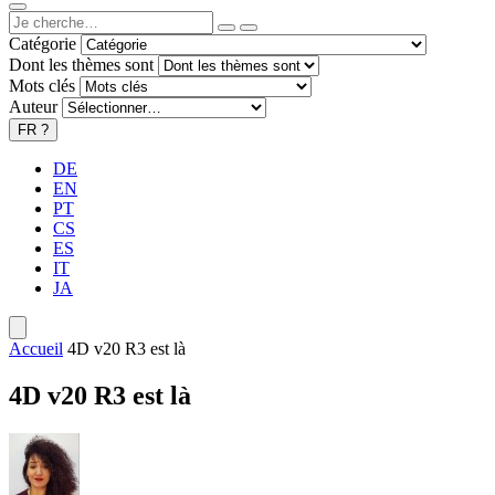
Catégorie
Dont les thèmes sont
Mots clés
Auteur
FR
?
DE
EN
PT
CS
ES
IT
JA
Accueil
4D v20 R3 est là
4D v20 R3 est là