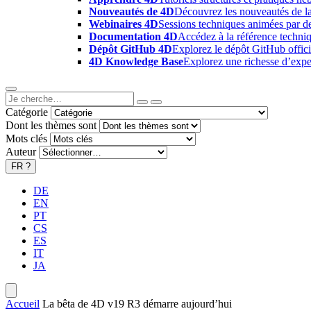
Nouveautés de 4D
Découvrez les nouveautés de la
Webinaires 4D
Sessions techniques animées par des
Documentation 4D
Accédez à la référence techniq
Dépôt GitHub 4D
Explorez le dépôt GitHub offici
4D Knowledge Base
Explorez une richesse d’exper
Catégorie
Dont les thèmes sont
Mots clés
Auteur
FR
?
DE
EN
PT
CS
ES
IT
JA
Accueil
La bêta de 4D v19 R3 démarre aujourd’hui