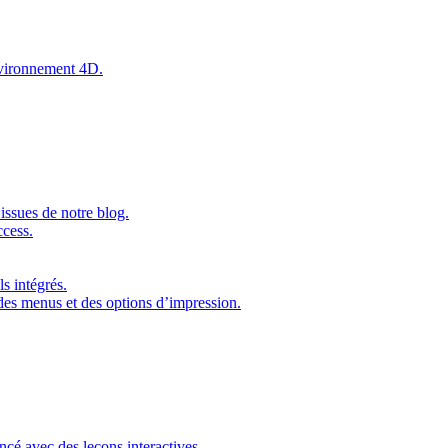
environnement 4D.
issues de notre blog.
ccess.
s intégrés.
 des menus et des options d’impression.
ncé avec des leçons interactives.