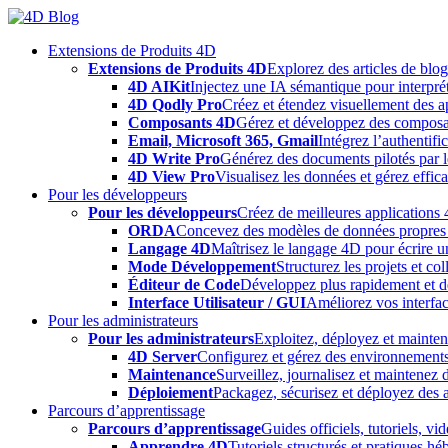
Skip
to
Extensions de Produits 4D
content
Extensions de Produits 4D
Explorez des articles de blo
4D AIKit
Injectez une IA sémantique pour interprét
4D Qodly Pro
Créez et étendez visuellement des a
Composants 4D
Gérez et développez des composa
Email, Microsoft 365, Gmail
Intégrez l’authentifi
4D Write Pro
Générez des documents pilotés par le
4D View Pro
Visualisez les données et gérez effica
Pour les développeurs
Pour les développeurs
Créez de meilleures applications 
ORDA
Concevez des modèles de données propres e
Langage 4D
Maîtrisez le langage 4D pour écrire un
Mode Développement
Structurez les projets et c
Éditeur de Code
Développez plus rapidement et déb
Interface Utilisateur / GUI
Améliorez vos interfac
Pour les administrateurs
Pour les administrateurs
Exploitez, déployez et mainten
4D Server
Configurez et gérez des environnements
Maintenance
Surveillez, journalisez et maintenez
Déploiement
Packagez, sécurisez et déployez des a
Parcours d’apprentissage
Parcours d’apprentissage
Guides officiels, tutoriels, v
Apprendre 4D
Tutoriels structurés et pratiques 