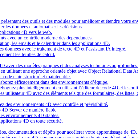
g présentant des outils et des modules pour améliorer et étendre votre 
er les données et automatiser les décisions.
pplications 4D vers le web.
nts avec un contrôle moderne des dépendances.
cation, les emails et le calendrier dans les applications 4D.
s données avec le traitement de texte 4D et l’assistant IA intégré.
cement les feuilles de calcul.
4D avec des modèles pratiques et des analyses techniques approfondies 
n utilisant une approche orientée objet avec Object Relational Data A
 code clair, structuré et maintenable.
ollaborez efficacement dans des environnements d’équipe.
oguez plus intelligemment en utilisant l’éditeur de code 4D et les outil
es utilisateur 4D avec des éléments tels que des formulaires, des listes,
ez des environnements 4D avec contrôle et prévisibilité.
 4D Server de manière fiable.
 des environnements 4D stables.
pplications 4D en toute sécurité.
idéos, documentation et dépôts pour accélérer votre apprentissage de 4D.
hébergés sur Learn 4D, conçus pour vous guider du niveau débutant à ava