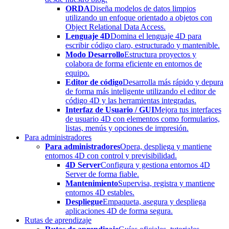
ORDA
Diseña modelos de datos limpios
utilizando un enfoque orientado a objetos con
Object Relational Data Access.
Lenguaje 4D
Domina el lenguaje 4D para
escribir código claro, estructurado y mantenible.
Modo Desarrollo
Estructura proyectos y
colabora de forma eficiente en entornos de
equipo.
Editor de código
Desarrolla más rápido y depura
de forma más inteligente utilizando el editor de
código 4D y las herramientas integradas.
Interfaz de Usuario / GUI
Mejora tus interfaces
de usuario 4D con elementos como formularios,
listas, menús y opciones de impresión.
Para administradores
Para administradores
Opera, despliega y mantiene
entornos 4D con control y previsibilidad.
4D Server
Configura y gestiona entornos 4D
Server de forma fiable.
Mantenimiento
Supervisa, registra y mantiene
entornos 4D estables.
Despliegue
Empaqueta, asegura y despliega
aplicaciones 4D de forma segura.
Rutas de aprendizaje