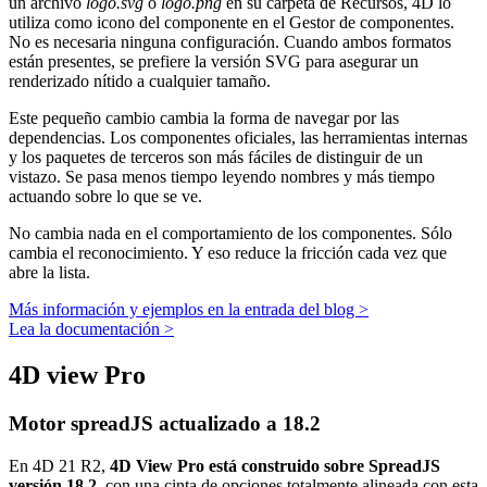
un archivo
logo.svg
o
logo.png
en su carpeta de Recursos, 4D lo
utiliza como icono del componente en el Gestor de componentes.
No es necesaria ninguna configuración. Cuando ambos formatos
están presentes, se prefiere la versión SVG para asegurar un
renderizado nítido a cualquier tamaño.
Este pequeño cambio cambia la forma de navegar por las
dependencias. Los componentes oficiales, las herramientas internas
y los paquetes de terceros son más fáciles de distinguir de un
vistazo. Se pasa menos tiempo leyendo nombres y más tiempo
actuando sobre lo que se ve.
No cambia nada en el comportamiento de los componentes. Sólo
cambia el reconocimiento. Y eso reduce la fricción cada vez que
abre la lista.
Más información y ejemplos en la entrada del blog >
Lea la documentación >
4D view Pro
Motor spreadJS actualizado a 18.2
En 4D 21 R2,
4D View Pro está construido sobre SpreadJS
versión 18.2
, con una cinta de opciones totalmente alineada con esta