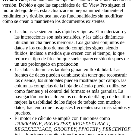
versión. Debido a que las capacidades de 4D View Pro siguen el
motor debajo de él, esta actualización mejora inmediatamente el
rendimiento y desbloquea nuevas funcionalidades sin modificar
cómo se crean o mantienen los documentos existentes.
Las hojas se sienten más rápidas y ligeras. El renderizado y
las interacciones son más sensibles, y las tablas dinámicas
utilizan mucha menos memoria. Los grandes conjuntos de
datos y los cuadros de mando complejos siguen siendo
fluidos, incluso a medida que crecen con el tiempo, lo que
reduce el tipo de fricción que suele aparecer sólo después de
un uso prolongado en producción.
Las tablas dinámicas también ganan en flexibilidad. Las
fuentes de datos pueden cambiarse sin tener que reconstruir
los diseños, los subtotales pueden mostrarse por campo, las
columnas completas de la hoja de cálculo pueden utilizarse
como fuentes y el control del formato es más granular. La
navegación por teclado en los cuadros de diálogo de los filtros
mejora la usabilidad de los flujos de trabajo con muchos
datos, haciendo que los ajustes frecuentes sean más rápidos y
precisos.
El motor de cálculo se amplía con funciones como
TRIMRANGE
,
REGEXTEST
,
REGEXEXTRACT
,
REGEXREPLACE
,
GROUPBY
,
PIVOTBY
y
PERCENTOF
.
Estas funciones permiten transformaciones más expresivas