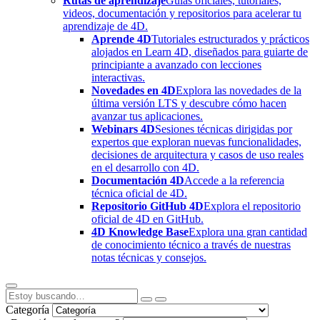
Rutas de aprendizaje
Guías oficiales, tutoriales,
videos, documentación y repositorios para acelerar tu
aprendizaje de 4D.
Aprende 4D
Tutoriales estructurados y prácticos
alojados en Learn 4D, diseñados para guiarte de
principiante a avanzado con lecciones
interactivas.
Novedades en 4D
Explora las novedades de la
última versión LTS y descubre cómo hacen
avanzar tus aplicaciones.
Webinars 4D
Sesiones técnicas dirigidas por
expertos que exploran nuevas funcionalidades,
decisiones de arquitectura y casos de uso reales
en el desarrollo con 4D.
Documentación 4D
Accede a la referencia
técnica oficial de 4D.
Repositorio GitHub 4D
Explora el repositorio
oficial de 4D en GitHub.
4D Knowledge Base
Explora una gran cantidad
de conocimiento técnico a través de nuestras
notas técnicas y consejos.
Categoría