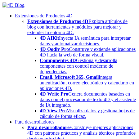
Skip
to
Extensiones de Productos 4D
content
Extensiones de Productos 4D
Explora artículos de
blog con herramientas y módulos para mejorar y
extender tu entorno 4D.
4D AIKit
Inyecta IA semántica para interpretar
datos y automatizar decisiones.
4D Qodly Pro
Construye y extiende aplicaciones
4D hacia la web de forma visual.
Componentes 4D
Gestiona y desarrolla
componentes con control moderno de
dependencias.
Email, Microsoft 365, Gmail
Integra
autenticación, correo electrónico y calendario en
aplicaciones 4D.
4D Write Pro
Genera documentos basados en
datos con el procesador de texto 4D y el asistente
de IA integrado.
4D View Pro
Visualiza datos y gestiona hojas de
cálculo de forma eficaz.
Para desarrolladores
Para desarrolladores
Construye mejores aplicaciones
4D con patrones prácticos y análisis técnicos profundos
desde nuestro blog.