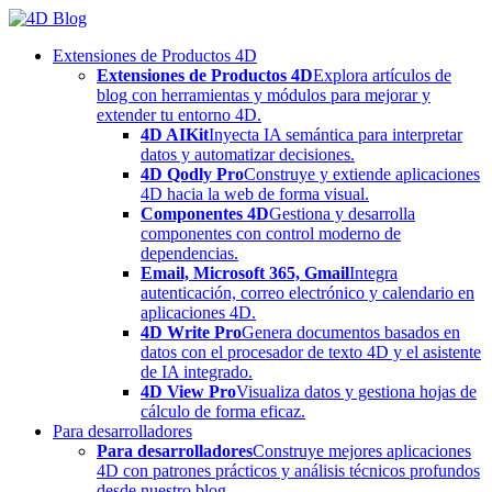
Skip
to
Extensiones de Productos 4D
content
Extensiones de Productos 4D
Explora artículos de
blog con herramientas y módulos para mejorar y
extender tu entorno 4D.
4D AIKit
Inyecta IA semántica para interpretar
datos y automatizar decisiones.
4D Qodly Pro
Construye y extiende aplicaciones
4D hacia la web de forma visual.
Componentes 4D
Gestiona y desarrolla
componentes con control moderno de
dependencias.
Email, Microsoft 365, Gmail
Integra
autenticación, correo electrónico y calendario en
aplicaciones 4D.
4D Write Pro
Genera documentos basados en
datos con el procesador de texto 4D y el asistente
de IA integrado.
4D View Pro
Visualiza datos y gestiona hojas de
cálculo de forma eficaz.
Para desarrolladores
Para desarrolladores
Construye mejores aplicaciones
4D con patrones prácticos y análisis técnicos profundos
desde nuestro blog.