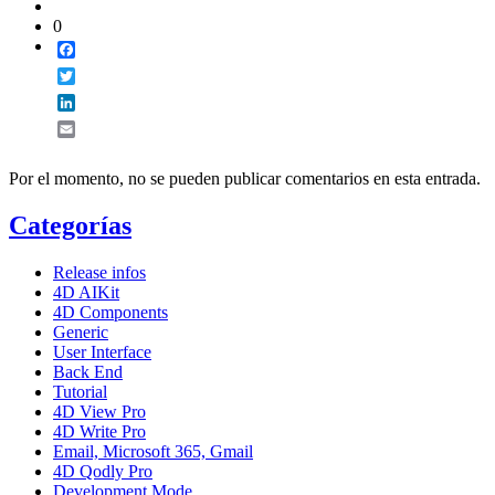
0
Facebook
Twitter
LinkedIn
Email
Por el momento, no se pueden publicar comentarios en esta entrada.
Categorías
Release infos
4D AIKit
4D Components
Generic
User Interface
Back End
Tutorial
4D View Pro
4D Write Pro
Email, Microsoft 365, Gmail
4D Qodly Pro
Development Mode