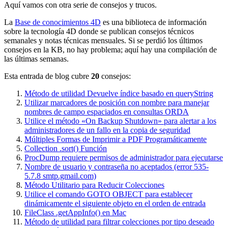
Aquí vamos con otra serie de consejos y trucos.
La
Base de conocimientos 4D
es una biblioteca de información
sobre la tecnología 4D donde se publican consejos técnicos
semanales y notas técnicas mensuales. Si se perdió los últimos
consejos en la KB, no hay problema; aquí hay una compilación de
las últimas semanas.
Esta entrada de blog cubre
20
consejos:
Método de utilidad Devuelve índice basado en
queryString
Utilizar marcadores de posición con nombre para manejar
nombres de campo espaciados en consultas ORDA
Utilice el método
«On Backup Shutdown»
para alertar a los
administradores de un fallo en la copia de seguridad
Múltiples Formas de Imprimir a PDF Programáticamente
Collection .sort()
Función
ProcDump requiere permisos de administrador para ejecutarse
Nombre de usuario y contraseña no aceptados (error 535-
5.7.8 smtp.gmail.com)
Método Utilitario para Reducir Colecciones
Utilice el comando
GOTO OBJECT
para establecer
dinámicamente el siguiente objeto en el orden de entrada
FileClass .getAppInfo()
en Mac
Método de utilidad para filtrar colecciones por tipo deseado