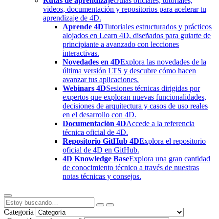
Rutas de aprendizaje
Guías oficiales, tutoriales,
videos, documentación y repositorios para acelerar tu
aprendizaje de 4D.
Aprende 4D
Tutoriales estructurados y prácticos
alojados en Learn 4D, diseñados para guiarte de
principiante a avanzado con lecciones
interactivas.
Novedades en 4D
Explora las novedades de la
última versión LTS y descubre cómo hacen
avanzar tus aplicaciones.
Webinars 4D
Sesiones técnicas dirigidas por
expertos que exploran nuevas funcionalidades,
decisiones de arquitectura y casos de uso reales
en el desarrollo con 4D.
Documentación 4D
Accede a la referencia
técnica oficial de 4D.
Repositorio GitHub 4D
Explora el repositorio
oficial de 4D en GitHub.
4D Knowledge Base
Explora una gran cantidad
de conocimiento técnico a través de nuestras
notas técnicas y consejos.
Categoría