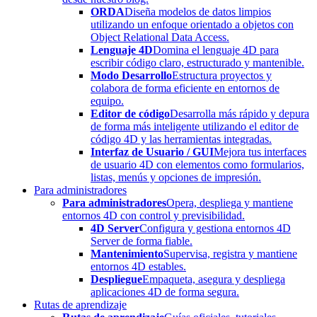
ORDA
Diseña modelos de datos limpios
utilizando un enfoque orientado a objetos con
Object Relational Data Access.
Lenguaje 4D
Domina el lenguaje 4D para
escribir código claro, estructurado y mantenible.
Modo Desarrollo
Estructura proyectos y
colabora de forma eficiente en entornos de
equipo.
Editor de código
Desarrolla más rápido y depura
de forma más inteligente utilizando el editor de
código 4D y las herramientas integradas.
Interfaz de Usuario / GUI
Mejora tus interfaces
de usuario 4D con elementos como formularios,
listas, menús y opciones de impresión.
Para administradores
Para administradores
Opera, despliega y mantiene
entornos 4D con control y previsibilidad.
4D Server
Configura y gestiona entornos 4D
Server de forma fiable.
Mantenimiento
Supervisa, registra y mantiene
entornos 4D estables.
Despliegue
Empaqueta, asegura y despliega
aplicaciones 4D de forma segura.
Rutas de aprendizaje