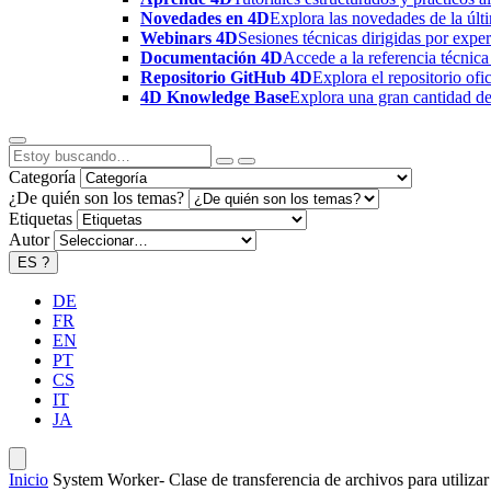
Novedades en 4D
Explora las novedades de la úl
Webinars 4D
Sesiones técnicas dirigidas por expe
Documentación 4D
Accede a la referencia técnica
Repositorio GitHub 4D
Explora el repositorio of
4D Knowledge Base
Explora una gran cantidad de 
Categoría
¿De quién son los temas?
Etiquetas
Autor
ES
?
DE
FR
EN
PT
CS
IT
JA
Inicio
System Worker- Clase de transferencia de archivos para utiliz