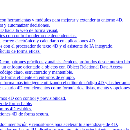
 con herramientas y módulos para mejorar y extender tu entorno 4D.
os y automatizar decisiones.
4D hacia la web de forma visual.
tes con control moderno de dependencias.
n, correo electrónico y calendario en aplicaciones 4D.
con el procesador de texto 4D y el asistente de IA integrado.
álculo de forma eficaz.
con patrones prácticos y análisis técnicos profundos desde nuestro blo
 un enfoque orientado a objetos con Object Relational Data Access.
código claro, estructurado y mantenible.
de forma eficiente en entornos de equipo.
 forma más inteligente utilizando el editor de código 4D y las herramie
de usuario 4D con elementos como formularios, listas, menús y opciones
nos 4D con control y previsibilidad.
r de forma fiable.
ornos 4D estables.
ciones 4D de forma segura.
, documentación y repositorios para acelerar tu aprendizaje de 4D.
alojados en Learn 4D, diseñados para guiarte de principiante a avanzado 