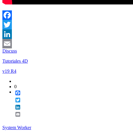
Facebook
Twitter
LinkedIn
Discuss
Email
Tutoriales 4D
v19 R4
0
Facebook
Twitter
LinkedIn
Email
System Worker