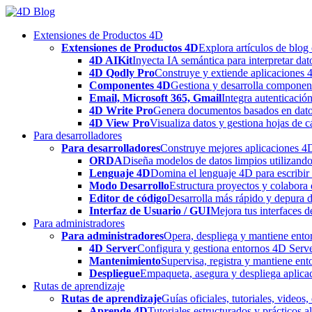
Skip
to
Extensiones de Productos 4D
content
Extensiones de Productos 4D
Explora artículos de blog
4D AIKit
Inyecta IA semántica para interpretar dat
4D Qodly Pro
Construye y extiende aplicaciones 
Componentes 4D
Gestiona y desarrolla componen
Email, Microsoft 365, Gmail
Integra autenticació
4D Write Pro
Genera documentos basados en datos 
4D View Pro
Visualiza datos y gestiona hojas de c
Para desarrolladores
Para desarrolladores
Construye mejores aplicaciones 4D 
ORDA
Diseña modelos de datos limpios utilizando
Lenguaje 4D
Domina el lenguaje 4D para escribir 
Modo Desarrollo
Estructura proyectos y colabora 
Editor de código
Desarrolla más rápido y depura de
Interfaz de Usuario / GUI
Mejora tus interfaces 
Para administradores
Para administradores
Opera, despliega y mantiene entor
4D Server
Configura y gestiona entornos 4D Serve
Mantenimiento
Supervisa, registra y mantiene ent
Despliegue
Empaqueta, asegura y despliega aplica
Rutas de aprendizaje
Rutas de aprendizaje
Guías oficiales, tutoriales, videos
Aprende 4D
Tutoriales estructurados y prácticos 