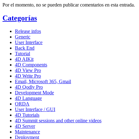
Por el momento, no se pueden publicar comentarios en esta entrada.
Categorías
Release infos
Generic
User Interface
Back End
Tutorial
4D AIKit
4D Components
4D View Pro
4D Write Pro
Email, Microsoft 365, Gmail
4D Qodly Pro
Development Mode
4D Language
ORDA
User Interface / GUI
4D Tutorials
4D Summit sessions and other online videos
4D Server
Maintenance
Deployment