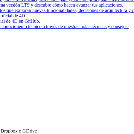
tima versión LTS y descubre cómo hacen avanzar tus aplicaciones.
rtos que exploran nuevas funcionalidades, decisiones de arquitectura y c
 oficial de 4D.
icial de 4D en GitHub.
conocimiento técnico a través de nuestras notas técnicas y consejos.
ar Dropbox o GDrive