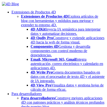
Skip
to
Extensiones de Productos 4D
content
Extensiones de Productos 4D
Explora artículos de
blog con herramientas y módulos para mejorar y
extender tu entorno 4D.
4D AIKit
Inyecta IA semántica para interpretar
datos y automatizar decisiones.
4D Qodly Pro
Construye y extiende aplicaciones
4D hacia la web de forma visual.
Componentes 4D
Gestiona y desarrolla
componentes con control moderno de
dependencias.
Email, Microsoft 365, Gmail
Integra
autenticación, correo electrónico y calendario en
aplicaciones 4D.
4D Write Pro
Genera documentos basados en
datos con el procesador de texto 4D y el asistente
de IA integrado.
4D View Pro
Visualiza datos y gestiona hojas de
cálculo de forma eficaz.
Para desarrolladores
Para desarrolladores
Construye mejores aplicaciones
4D con patrones prácticos y análisis técnicos profundos
desde nuestro blog.