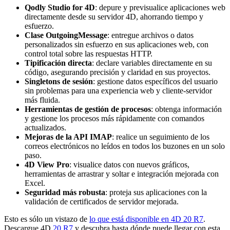
Qodly Studio for 4D
: depure y previsualice aplicaciones web
directamente desde su servidor 4D, ahorrando tiempo y
esfuerzo.
Clase OutgoingMessage
: entregue archivos o datos
personalizados sin esfuerzo en sus aplicaciones web, con
control total sobre las respuestas HTTP.
Tipificación directa
: declare variables directamente en su
código, asegurando precisión y claridad en sus proyectos.
Singletons de sesión
: gestione datos específicos del usuario
sin problemas para una experiencia web y cliente-servidor
más fluida.
Herramientas de gestión de procesos
: obtenga información
y gestione los procesos más rápidamente con comandos
actualizados.
Mejoras de la API IMAP
: realice un seguimiento de los
correos electrónicos no leídos en todos los buzones en un solo
paso.
4D View Pro
: visualice datos con nuevos gráficos,
herramientas de arrastrar y soltar e integración mejorada con
Excel.
Seguridad más robusta
: proteja sus aplicaciones con la
validación de certificados de servidor mejorada.
Esto es sólo un vistazo de
lo que está disponible en 4D 20 R7
.
Descargue
4D
20 R7
y descubra hasta dónde puede llegar con esta