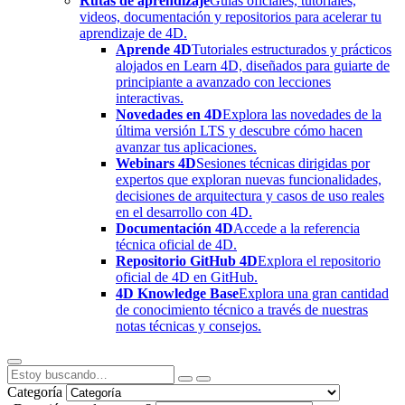
Rutas de aprendizaje
Guías oficiales, tutoriales,
videos, documentación y repositorios para acelerar tu
aprendizaje de 4D.
Aprende 4D
Tutoriales estructurados y prácticos
alojados en Learn 4D, diseñados para guiarte de
principiante a avanzado con lecciones
interactivas.
Novedades en 4D
Explora las novedades de la
última versión LTS y descubre cómo hacen
avanzar tus aplicaciones.
Webinars 4D
Sesiones técnicas dirigidas por
expertos que exploran nuevas funcionalidades,
decisiones de arquitectura y casos de uso reales
en el desarrollo con 4D.
Documentación 4D
Accede a la referencia
técnica oficial de 4D.
Repositorio GitHub 4D
Explora el repositorio
oficial de 4D en GitHub.
4D Knowledge Base
Explora una gran cantidad
de conocimiento técnico a través de nuestras
notas técnicas y consejos.
Categoría