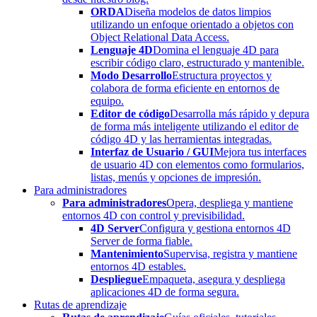
ORDA
Diseña modelos de datos limpios
utilizando un enfoque orientado a objetos con
Object Relational Data Access.
Lenguaje 4D
Domina el lenguaje 4D para
escribir código claro, estructurado y mantenible.
Modo Desarrollo
Estructura proyectos y
colabora de forma eficiente en entornos de
equipo.
Editor de código
Desarrolla más rápido y depura
de forma más inteligente utilizando el editor de
código 4D y las herramientas integradas.
Interfaz de Usuario / GUI
Mejora tus interfaces
de usuario 4D con elementos como formularios,
listas, menús y opciones de impresión.
Para administradores
Para administradores
Opera, despliega y mantiene
entornos 4D con control y previsibilidad.
4D Server
Configura y gestiona entornos 4D
Server de forma fiable.
Mantenimiento
Supervisa, registra y mantiene
entornos 4D estables.
Despliegue
Empaqueta, asegura y despliega
aplicaciones 4D de forma segura.
Rutas de aprendizaje