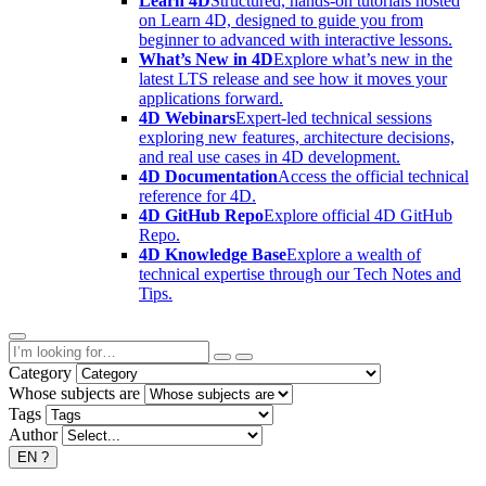
Learn 4D
Structured, hands-on tutorials hosted
on Learn 4D, designed to guide you from
beginner to advanced with interactive lessons.
What’s New in 4D
Explore what’s new in the
latest LTS release and see how it moves your
applications forward.
4D Webinars
Expert-led technical sessions
exploring new features, architecture decisions,
and real use cases in 4D development.
4D Documentation
Access the official technical
reference for 4D.
4D GitHub Repo
Explore official 4D GitHub
Repo.
4D Knowledge Base
Explore a wealth of
technical expertise through our Tech Notes and
Tips.
Category
Whose subjects are
Tags
Author
EN
?