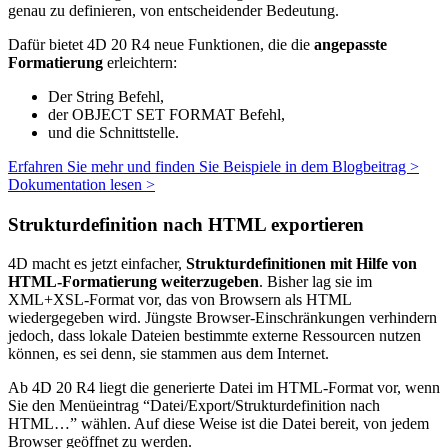
genau zu definieren, von entscheidender Bedeutung.
Dafür bietet 4D 20 R4 neue Funktionen, die die
angepasste
Formatierung
erleichtern:
Der
String
Befehl,
der
OBJECT SET FORMAT
Befehl,
und die Schnittstelle.
Erfahren Sie mehr und finden Sie Beispiele in dem Blogbeitrag >
Dokumentation lesen >
Strukturdefinition nach HTML exportieren
4D macht es jetzt einfacher,
Strukturdefinitionen mit Hilfe von
HTML-Formatierung weiterzugeben
. Bisher lag sie im
XML+XSL-Format vor, das von Browsern als HTML
wiedergegeben wird. Jüngste Browser-Einschränkungen verhindern
jedoch, dass lokale Dateien bestimmte externe Ressourcen nutzen
können, es sei denn, sie stammen aus dem Internet.
Ab 4D 20 R4 liegt die generierte Datei im HTML-Format vor, wenn
Sie den Menüeintrag “Datei/Export/Strukturdefinition nach
HTML…” wählen. Auf diese Weise ist die Datei bereit, von jedem
Browser geöffnet zu werden.