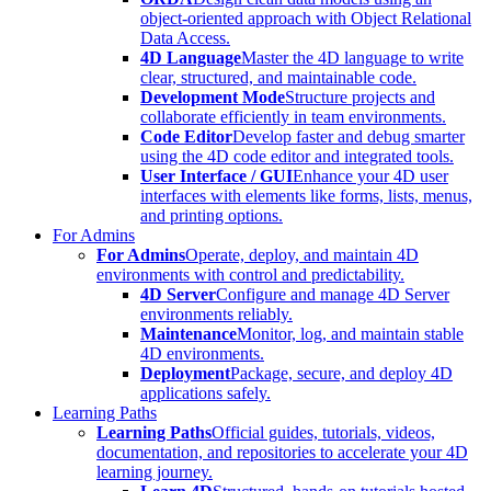
object-oriented approach with Object Relational
Data Access.
4D Language
Master the 4D language to write
clear, structured, and maintainable code.
Development Mode
Structure projects and
collaborate efficiently in team environments.
Code Editor
Develop faster and debug smarter
using the 4D code editor and integrated tools.
User Interface / GUI
Enhance your 4D user
interfaces with elements like forms, lists, menus,
and printing options.
For Admins
For Admins
Operate, deploy, and maintain 4D
environments with control and predictability.
4D Server
Configure and manage 4D Server
environments reliably.
Maintenance
Monitor, log, and maintain stable
4D environments.
Deployment
Package, secure, and deploy 4D
applications safely.
Learning Paths
Learning Paths
Official guides, tutorials, videos,
documentation, and repositories to accelerate your 4D
learning journey.