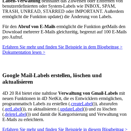
Labels-Verwaltung
beinhaltet das Zuweisen oder Entfernen von
benutzerdefinierten oder System-Labels wie INBOX, SPAM,
TRASH, UNREAD, STARRED oder IMPORTANT. Außerdem
ermöglicht die Funktion
update()
die Änderung von Labels.
Für den
Abruf von E-Mails
ermöglicht die Funktion
getMails
den
Download mehrerer E-Mails gleichzeitig, begrenzt auf 100 E-Mails
pro Aufruf.
Erfahren Sie mehr und finden Sie Beispiele in dem Blogbeitrag >
Dokumentation lesen >
Google Mail-Labels erstellen, löschen und
aktualisieren
4D 20 R4 bietet eine nahtlose
Verwaltung von Gmail-Labels
mit
neuen Funktionen in 4D NetKit, die es Entwicklern ermöglichen,
programmatisch Labels zu erstellen (.
createLabel
()), abzurufen
(.
getLabel
()), zu aktualisieren (.
updateLabel
()) und zu löschen
(.
deleteLabel
()) und damit die Kategorisierung und Verwaltung von
E-Mails zu erleichtern.
Erfahren Sie mehr und finden Sie Beispiele in diesem Blogbeitrag >