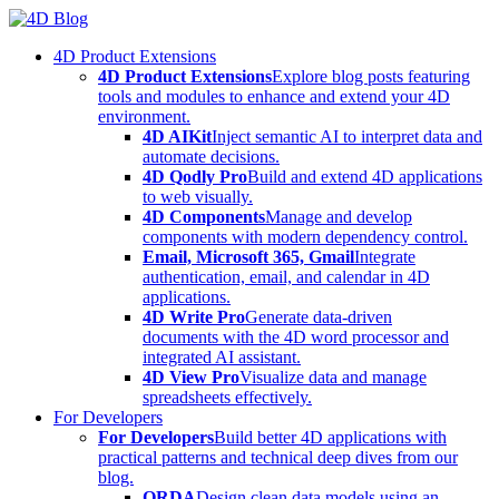
Skip
to
4D Product Extensions
content
4D Product Extensions
Explore blog posts featuring
tools and modules to enhance and extend your 4D
environment.
4D AIKit
Inject semantic AI to interpret data and
automate decisions.
4D Qodly Pro
Build and extend 4D applications
to web visually.
4D Components
Manage and develop
components with modern dependency control.
Email, Microsoft 365, Gmail
Integrate
authentication, email, and calendar in 4D
applications.
4D Write Pro
Generate data-driven
documents with the 4D word processor and
integrated AI assistant.
4D View Pro
Visualize data and manage
spreadsheets effectively.
For Developers
For Developers
Build better 4D applications with
practical patterns and technical deep dives from our
blog.
ORDA
Design clean data models using an