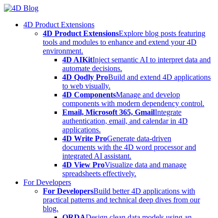
Skip
to
4D Product Extensions
content
4D Product Extensions
Explore blog posts featuring
tools and modules to enhance and extend your 4D
environment.
4D AIKit
Inject semantic AI to interpret data and
automate decisions.
4D Qodly Pro
Build and extend 4D applications
to web visually.
4D Components
Manage and develop
components with modern dependency control.
Email, Microsoft 365, Gmail
Integrate
authentication, email, and calendar in 4D
applications.
4D Write Pro
Generate data-driven
documents with the 4D word processor and
integrated AI assistant.
4D View Pro
Visualize data and manage
spreadsheets effectively.
For Developers
For Developers
Build better 4D applications with
practical patterns and technical deep dives from our
blog.
ORDA
Design clean data models using an