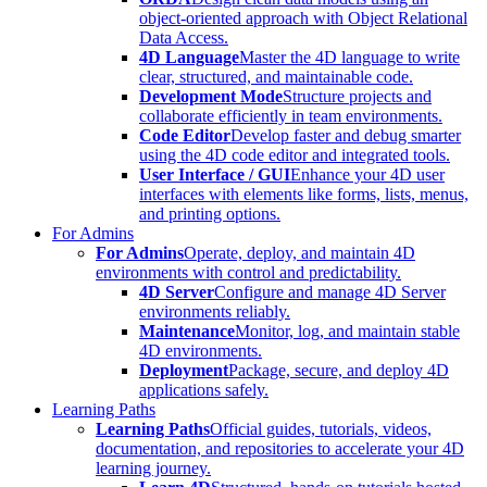
object-oriented approach with Object Relational
Data Access.
4D Language
Master the 4D language to write
clear, structured, and maintainable code.
Development Mode
Structure projects and
collaborate efficiently in team environments.
Code Editor
Develop faster and debug smarter
using the 4D code editor and integrated tools.
User Interface / GUI
Enhance your 4D user
interfaces with elements like forms, lists, menus,
and printing options.
For Admins
For Admins
Operate, deploy, and maintain 4D
environments with control and predictability.
4D Server
Configure and manage 4D Server
environments reliably.
Maintenance
Monitor, log, and maintain stable
4D environments.
Deployment
Package, secure, and deploy 4D
applications safely.
Learning Paths
Learning Paths
Official guides, tutorials, videos,
documentation, and repositories to accelerate your 4D
learning journey.