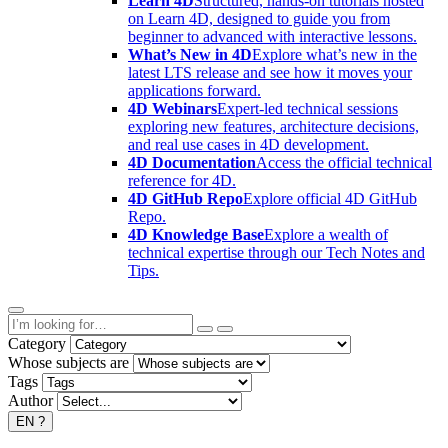
Learn 4D
Structured, hands-on tutorials hosted
on Learn 4D, designed to guide you from
beginner to advanced with interactive lessons.
What’s New in 4D
Explore what’s new in the
latest LTS release and see how it moves your
applications forward.
4D Webinars
Expert-led technical sessions
exploring new features, architecture decisions,
and real use cases in 4D development.
4D Documentation
Access the official technical
reference for 4D.
4D GitHub Repo
Explore official 4D GitHub
Repo.
4D Knowledge Base
Explore a wealth of
technical expertise through our Tech Notes and
Tips.
Category
Whose subjects are
Tags
Author
EN
?