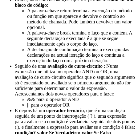
bloco de código
:
A palavra-chave
return
termina a execução do método
ou função em que aparece e devolve o controlo ao
método de chamada. Pode também devolver um valor
opcional.
A palavra-chave
break
termina o laço que a contém. A
seguinte declaração executada é a que se segue
imediatamente após o corpo do laço.
A declaração de
continuação
termina a execução das
declarações na actual iteração do laço e continua a
execução do laço com a próxima iteração.
Seguido de uma
avaliação de curto-circuito
: Numa
expressão que utiliza um operador AND ou OR, uma
avaliação de curto-circuito significa que o segundo argumento
só é executado ou avaliado se o primeiro argumento não for
suficiente para determinar o valor da expressão.
Acrescentamos dois novos operadores para o fazer:
&&
para o operador AND
||
para o operador OR
E depois há um
operador ternário
, que é uma condição
seguida de um ponto de interrogação ( ? ), uma expressão
para avaliar se a condição é verdadeira seguida de dois pontos
(:), e finalmente a expressão para avaliar se a condição é falsa:
condição? valor Se Verdadeiro: valor Se Falso
.