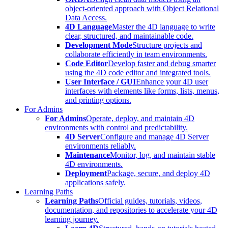
object-oriented approach with Object Relational
Data Access.
4D Language
Master the 4D language to write
clear, structured, and maintainable code.
Development Mode
Structure projects and
collaborate efficiently in team environments.
Code Editor
Develop faster and debug smarter
using the 4D code editor and integrated tools.
User Interface / GUI
Enhance your 4D user
interfaces with elements like forms, lists, menus,
and printing options.
For Admins
For Admins
Operate, deploy, and maintain 4D
environments with control and predictability.
4D Server
Configure and manage 4D Server
environments reliably.
Maintenance
Monitor, log, and maintain stable
4D environments.
Deployment
Package, secure, and deploy 4D
applications safely.
Learning Paths
Learning Paths
Official guides, tutorials, videos,
documentation, and repositories to accelerate your 4D
learning journey.