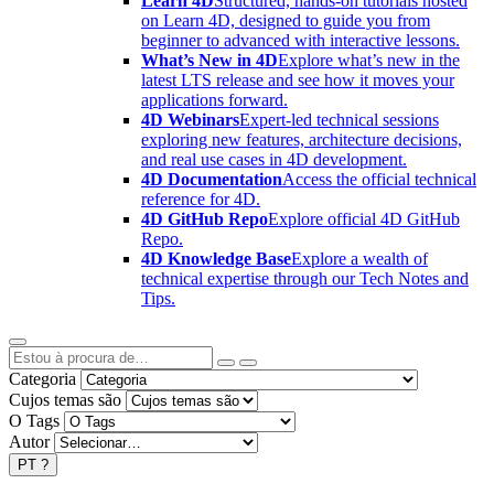
Learn 4D
Structured, hands-on tutorials hosted
on Learn 4D, designed to guide you from
beginner to advanced with interactive lessons.
What’s New in 4D
Explore what’s new in the
latest LTS release and see how it moves your
applications forward.
4D Webinars
Expert-led technical sessions
exploring new features, architecture decisions,
and real use cases in 4D development.
4D Documentation
Access the official technical
reference for 4D.
4D GitHub Repo
Explore official 4D GitHub
Repo.
4D Knowledge Base
Explore a wealth of
technical expertise through our Tech Notes and
Tips.
Categoria
Cujos temas são
O Tags
Autor
PT
?