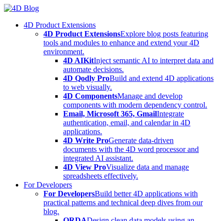
Skip
to
4D Product Extensions
content
4D Product Extensions
Explore blog posts featuring
tools and modules to enhance and extend your 4D
environment.
4D AIKit
Inject semantic AI to interpret data and
automate decisions.
4D Qodly Pro
Build and extend 4D applications
to web visually.
4D Components
Manage and develop
components with modern dependency control.
Email, Microsoft 365, Gmail
Integrate
authentication, email, and calendar in 4D
applications.
4D Write Pro
Generate data-driven
documents with the 4D word processor and
integrated AI assistant.
4D View Pro
Visualize data and manage
spreadsheets effectively.
For Developers
For Developers
Build better 4D applications with
practical patterns and technical deep dives from our
blog.
ORDA
Design clean data models using an