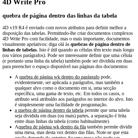
4D Write Pro
quebra de página dentro das linhas da tabela
4D v19 R4 é enviado com novos atributos para definir melhor a
disposição das tabelas. Permitindo-lhe criar documentos complexos
4D Write Pro com facilidade, mas o mais importante, documentos
visualmente apelativos: diga olá às
quebras de página dentro de
linhas de tabelas
. Isto é útil quando as células têm texto mais longo
(ou vários parágrafos). Pode ser interessante definir que uma célula
(e portanto uma linha da tabela) também pode ser dividida em duas
para preencher o espaço disponível nas páginas dos documentos:
A
quebra de página wk dentro do parágrafo
pode,
evidentemente, ser aplicada a parágrafos, mas também a
qualquer alvo como o documento em si, uma secção
específica, uma gama de texto, etc. Em todos os casos, o
atributo será atribuído aos parágrafos no interior do alvo. Isto
é simplesmente uma facilidade de programação.
a quebra de página dentro da tabela
permite que uma tabela
seja dividida em duas (ou mais) partes, a separação é feita
entre duas linhas da tabela (como habitualmente)
A
quebra de página wk dentro da fila
também permite dividir
uma mesa, mas desta vez dentro das filas. Note-se que esta
opção depende da anterior. Se uma mesa não pode ser