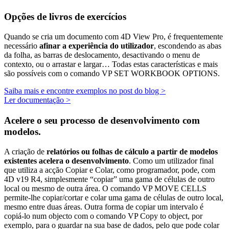
Opções de livros de exercícios
Quando se cria um documento com 4D View Pro, é frequentemente
necessário
afinar a experiência do utilizador
, escondendo as abas
da folha, as barras de deslocamento, desactivando o menu de
contexto, ou o arrastar e largar… Todas estas características e mais
são possíveis com o comando
VP SET WORKBOOK OPTIONS
.
Saiba mais e encontre exemplos no post do blog >
Ler documentação >
Acelere o seu processo de desenvolvimento com
modelos.
A criação de
relatórios ou folhas de cálculo a partir de modelos
existentes acelera o desenvolvimento
. Como um utilizador final
que utiliza a acção Copiar e Colar, como programador, pode, com
4D v19 R4, simplesmente “copiar” uma gama de células de outro
local ou mesmo de outra área. O comando
VP MOVE CELLS
permite-lhe copiar/cortar e colar uma gama de células de outro local,
mesmo entre duas áreas. Outra forma de copiar um intervalo é
copiá-lo num objecto com o comando
VP Copy to object
, por
exemplo,
para o guardar na sua base de dados, pelo que pode colar