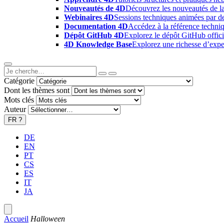
Nouveautés de 4D
Découvrez les nouveautés de la
Webinaires 4D
Sessions techniques animées par des
Documentation 4D
Accédez à la référence techniq
Dépôt GitHub 4D
Explorez le dépôt GitHub offici
4D Knowledge Base
Explorez une richesse d’exper
Catégorie
Dont les thèmes sont
Mots clés
Auteur
FR
?
DE
EN
PT
CS
ES
IT
JA
Accueil
Halloween