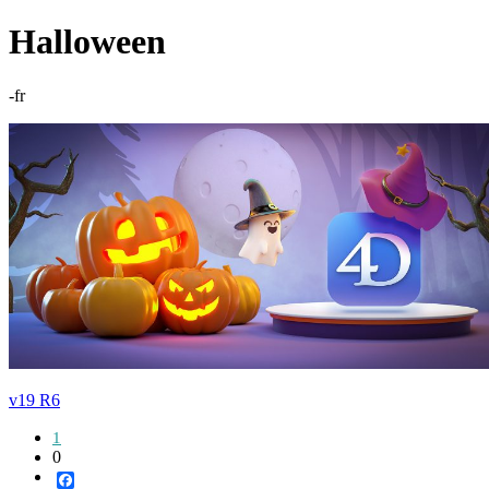
Halloween
-fr
v19 R6
1
0
Facebook