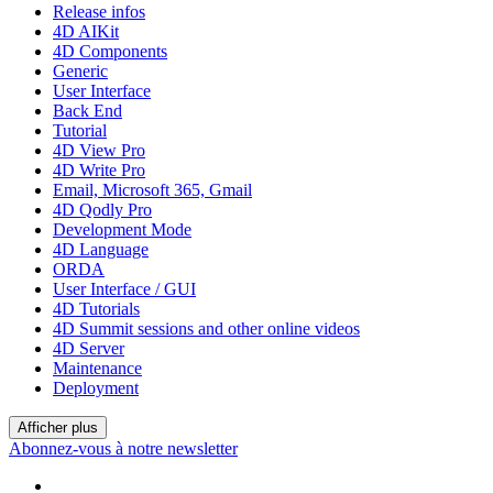
Release infos
4D AIKit
4D Components
Generic
User Interface
Back End
Tutorial
4D View Pro
4D Write Pro
Email, Microsoft 365, Gmail
4D Qodly Pro
Development Mode
4D Language
ORDA
User Interface / GUI
4D Tutorials
4D Summit sessions and other online videos
4D Server
Maintenance
Deployment
Afficher plus
Abonnez-vous à notre newsletter