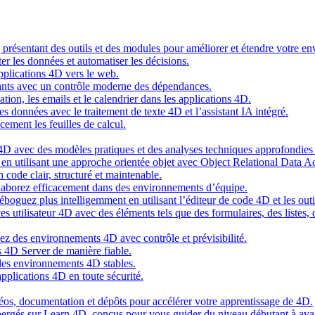
g présentant des outils et des modules pour améliorer et étendre votre 
er les données et automatiser les décisions.
pplications 4D vers le web.
nts avec un contrôle moderne des dépendances.
cation, les emails et le calendrier dans les applications 4D.
s données avec le traitement de texte 4D et l’assistant IA intégré.
cement les feuilles de calcul.
4D avec des modèles pratiques et des analyses techniques approfondies 
n utilisant une approche orientée objet avec Object Relational Data A
 code clair, structuré et maintenable.
ollaborez efficacement dans des environnements d’équipe.
oguez plus intelligemment en utilisant l’éditeur de code 4D et les outil
es utilisateur 4D avec des éléments tels que des formulaires, des listes,
ez des environnements 4D avec contrôle et prévisibilité.
 4D Server de manière fiable.
 des environnements 4D stables.
pplications 4D en toute sécurité.
idéos, documentation et dépôts pour accélérer votre apprentissage de 4D.
hébergés sur Learn 4D, conçus pour vous guider du niveau débutant à ava