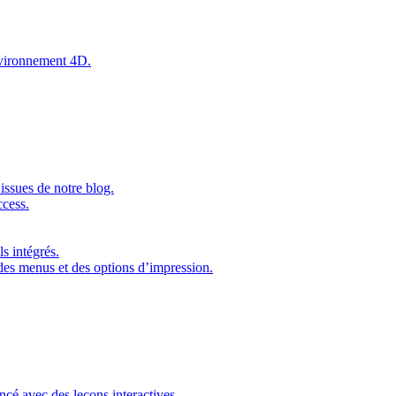
environnement 4D.
issues de notre blog.
ccess.
s intégrés.
 des menus et des options d’impression.
ncé avec des leçons interactives.