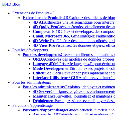
Skip
to
Extensions de Produits 4D
content
Extensions de Produits 4D
Explorez des articles de blo
4D AIKit
Injectez une IA sémantique pour interprét
4D Qodly Pro
Créez et étendez visuellement des a
Composants 4D
Gérez et développez des composa
Email, Microsoft 365, Gmail
Intégrez l’authentifi
4D Write Pro
Générez des documents pilotés par le
4D View Pro
Visualisez les données et gérez effica
Pour les développeurs
Pour les développeurs
Créez de meilleures applications 
ORDA
Concevez des modèles de données propres e
Langage 4D
Maîtrisez le langage 4D pour écrire un
Mode Développement
Structurez les projets et c
Éditeur de Code
Développez plus rapidement et déb
Interface Utilisateur / GUI
Améliorez vos interfac
Pour les administrateurs
Pour les administrateurs
Exploitez, déployez et mainten
4D Server
Configurez et gérez des environnements
Maintenance
Surveillez, journalisez et maintenez
Déploiement
Packagez, sécurisez et déployez des a
Parcours d’apprentissage
Parcours d’apprentissage
Guides officiels, tutoriels, v
Apprendre 4D
Tutoriels structurés et pratiques 