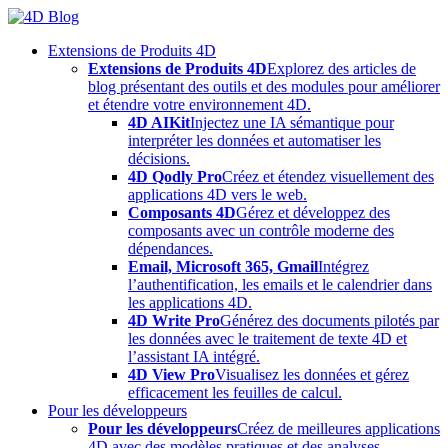
Skip
to
Extensions de Produits 4D
content
Extensions de Produits 4D
Explorez des articles de
blog présentant des outils et des modules pour améliorer
et étendre votre environnement 4D.
4D AIKit
Injectez une IA sémantique pour
interpréter les données et automatiser les
décisions.
4D Qodly Pro
Créez et étendez visuellement des
applications 4D vers le web.
Composants 4D
Gérez et développez des
composants avec un contrôle moderne des
dépendances.
Email, Microsoft 365, Gmail
Intégrez
l’authentification, les emails et le calendrier dans
les applications 4D.
4D Write Pro
Générez des documents pilotés par
les données avec le traitement de texte 4D et
l’assistant IA intégré.
4D View Pro
Visualisez les données et gérez
efficacement les feuilles de calcul.
Pour les développeurs
Pour les développeurs
Créez de meilleures applications
4D avec des modèles pratiques et des analyses