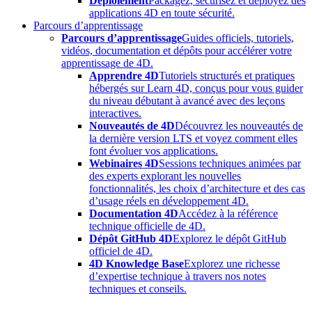
Déploiement
Packagez, sécurisez et déployez des
applications 4D en toute sécurité.
Parcours d’apprentissage
Parcours d’apprentissage
Guides officiels, tutoriels,
vidéos, documentation et dépôts pour accélérer votre
apprentissage de 4D.
Apprendre 4D
Tutoriels structurés et pratiques
hébergés sur Learn 4D, conçus pour vous guider
du niveau débutant à avancé avec des leçons
interactives.
Nouveautés de 4D
Découvrez les nouveautés de
la dernière version LTS et voyez comment elles
font évoluer vos applications.
Webinaires 4D
Sessions techniques animées par
des experts explorant les nouvelles
fonctionnalités, les choix d’architecture et des cas
d’usage réels en développement 4D.
Documentation 4D
Accédez à la référence
technique officielle de 4D.
Dépôt GitHub 4D
Explorez le dépôt GitHub
officiel de 4D.
4D Knowledge Base
Explorez une richesse
d’expertise technique à travers nos notes
techniques et conseils.