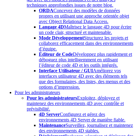
techniques approfondies issues de notre blog.
ORDA
Concevez des modèles de données
propres en utilisant une approche orientée objet
avec Object Relational Data Access.
Langage 4D
Maîtrisez le langage 4D pour écrire
un code clair, structuré et maintenable.
Mode Développement
Structurez les projets et
collaborez efficacement dans des environnements
d’équipe.
Éditeur de Code
Développez plus rapidement et
déboguez plus intelligemment en utilisant
l’éditeur de code 4D et les outils intégrés.
Interface Utilisateur / GUI
Améliorez vos
interfaces utilisateur 4D avec des éléments tels
que des formulaires, des listes, des menus et des
options d’impression.
Pour les administrateurs
Pour les administrateurs
Exploitez, déployez et
maintenez des environnements 4D avec contrôle et
prévisibilité.
4D Server
Configurez et gérez des
environnements 4D Server de manière fiable.
Maintenance
Surveillez, journalisez et maintenez
des environnements 4D stables.