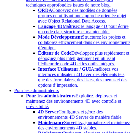
techniques approfondies issues de notre blog.
ORDA
Concevez des modèles de données
propres en utilisant une approche orientée objet
avec Object Relational Data Access.
Langage 4D
Maîtrisez le langage 4D pour écrire
un code clair, structuré et maintenable.
Mode Développement
Structurez les projets et
collaborez efficacement dans des environnements
d’équipe.
Éditeur de Code
Développez plus rapidement et
déboguez plus intelligemment en utilisant
l’éditeur de code 4D et les outils intégrés.
Interface Utilisateur / GUI
Améliorez vos
interfaces utilisateur 4D avec des éléments tels
que des formulaires, des listes, des menus et des
options d’impression.
Pour les administrateurs
Pour les administrateurs
Exploitez, déployez et
maintenez des environnements 4D avec contrôle et
prévisibilité.
4D Server
Configurez et gérez des
environnements 4D Server de manière fiable.
Maintenance
Surveillez, journalisez et maintenez
des environnements 4D stables.