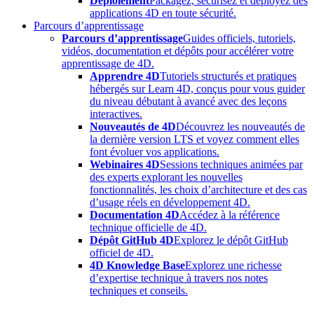
Déploiement
Packagez, sécurisez et déployez des
applications 4D en toute sécurité.
Parcours d’apprentissage
Parcours d’apprentissage
Guides officiels, tutoriels,
vidéos, documentation et dépôts pour accélérer votre
apprentissage de 4D.
Apprendre 4D
Tutoriels structurés et pratiques
hébergés sur Learn 4D, conçus pour vous guider
du niveau débutant à avancé avec des leçons
interactives.
Nouveautés de 4D
Découvrez les nouveautés de
la dernière version LTS et voyez comment elles
font évoluer vos applications.
Webinaires 4D
Sessions techniques animées par
des experts explorant les nouvelles
fonctionnalités, les choix d’architecture et des cas
d’usage réels en développement 4D.
Documentation 4D
Accédez à la référence
technique officielle de 4D.
Dépôt GitHub 4D
Explorez le dépôt GitHub
officiel de 4D.
4D Knowledge Base
Explorez une richesse
d’expertise technique à travers nos notes
techniques et conseils.