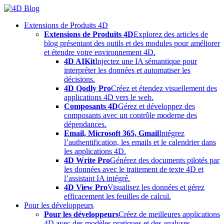
Skip
to
Extensions de Produits 4D
content
Extensions de Produits 4D
Explorez des articles de
blog présentant des outils et des modules pour améliorer
et étendre votre environnement 4D.
4D AIKit
Injectez une IA sémantique pour
interpréter les données et automatiser les
décisions.
4D Qodly Pro
Créez et étendez visuellement des
applications 4D vers le web.
Composants 4D
Gérez et développez des
composants avec un contrôle moderne des
dépendances.
Email, Microsoft 365, Gmail
Intégrez
l’authentification, les emails et le calendrier dans
les applications 4D.
4D Write Pro
Générez des documents pilotés par
les données avec le traitement de texte 4D et
l’assistant IA intégré.
4D View Pro
Visualisez les données et gérez
efficacement les feuilles de calcul.
Pour les développeurs
Pour les développeurs
Créez de meilleures applications
4D avec des modèles pratiques et des analyses