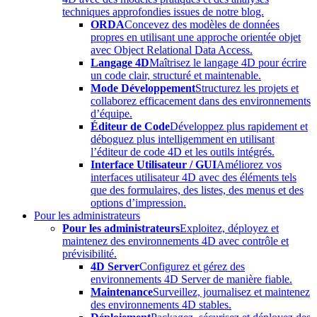
techniques approfondies issues de notre blog.
ORDA
Concevez des modèles de données
propres en utilisant une approche orientée objet
avec Object Relational Data Access.
Langage 4D
Maîtrisez le langage 4D pour écrire
un code clair, structuré et maintenable.
Mode Développement
Structurez les projets et
collaborez efficacement dans des environnements
d’équipe.
Éditeur de Code
Développez plus rapidement et
déboguez plus intelligemment en utilisant
l’éditeur de code 4D et les outils intégrés.
Interface Utilisateur / GUI
Améliorez vos
interfaces utilisateur 4D avec des éléments tels
que des formulaires, des listes, des menus et des
options d’impression.
Pour les administrateurs
Pour les administrateurs
Exploitez, déployez et
maintenez des environnements 4D avec contrôle et
prévisibilité.
4D Server
Configurez et gérez des
environnements 4D Server de manière fiable.
Maintenance
Surveillez, journalisez et maintenez
des environnements 4D stables.