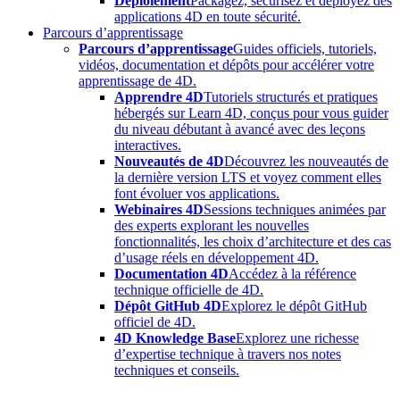
Déploiement
Packagez, sécurisez et déployez des
applications 4D en toute sécurité.
Parcours d’apprentissage
Parcours d’apprentissage
Guides officiels, tutoriels,
vidéos, documentation et dépôts pour accélérer votre
apprentissage de 4D.
Apprendre 4D
Tutoriels structurés et pratiques
hébergés sur Learn 4D, conçus pour vous guider
du niveau débutant à avancé avec des leçons
interactives.
Nouveautés de 4D
Découvrez les nouveautés de
la dernière version LTS et voyez comment elles
font évoluer vos applications.
Webinaires 4D
Sessions techniques animées par
des experts explorant les nouvelles
fonctionnalités, les choix d’architecture et des cas
d’usage réels en développement 4D.
Documentation 4D
Accédez à la référence
technique officielle de 4D.
Dépôt GitHub 4D
Explorez le dépôt GitHub
officiel de 4D.
4D Knowledge Base
Explorez une richesse
d’expertise technique à travers nos notes
techniques et conseils.