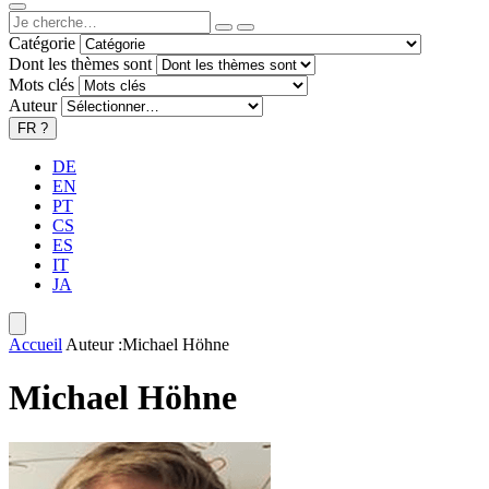
Catégorie
Dont les thèmes sont
Mots clés
Auteur
FR
?
DE
EN
PT
CS
ES
IT
JA
Accueil
Auteur :Michael Höhne
Michael Höhne