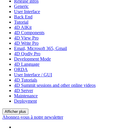
Release infos
Generic
User Interface
Back End
Tutorial
4D AIKit
4D Components
4D View Pro
4D Write Pro
Email, Microsoft 365, Gmail
4D Qodly Pro
Development Mode
4D Language
ORDA
User Interface / GUI
4D Tutorials
4D Summit sessions and other online videos
4D Server
Maintenance
Deployment
Afficher plus
Abonnez-vous à notre newsletter