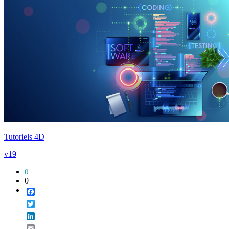
Tutoriels 4D
v19
0
0
Facebook
Twitter
LinkedIn
Email