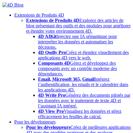
Skip
to
Extensions de Produits 4D
content
Extensions de Produits 4D
Explorez des articles de
blog présentant des outils et des modules pour améliorer
et étendre votre environnement 4D.
4D AIKit
Injectez une IA sémantique pour
interpréter les données et automatiser les
décisions.
4D Qodly Pro
Créez et étendez visuellement des
applications 4D vers le web.
Composants 4D
Gérez et développez des
composants avec un contrôle moderne des
dépendances.
Email, Microsoft 365, Gmail
Intégrez
l’authentification, les emails et le calendrier dans
les applications 4D.
4D Write Pro
Générez des documents pilotés par
les données avec le traitement de texte 4D et
l’assistant IA intégré.
4D View Pro
Visualisez les données et gérez
efficacement les feuilles de calcul.
Pour les développeurs
Pour les développeurs
Créez de meilleures applications
4D avec des modèles pratiques et des analyses