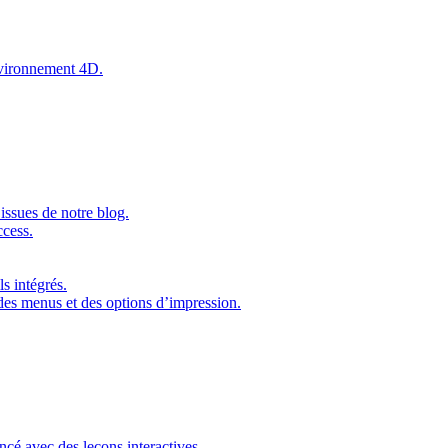
environnement 4D.
issues de notre blog.
ccess.
s intégrés.
 des menus et des options d’impression.
ncé avec des leçons interactives.