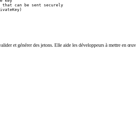
e key

 that can be sent securely

ivateKey)
ider et générer des jetons. Elle aide les développeurs à mettre en œuvre