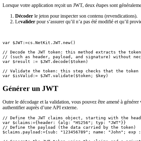
Lorsque votre application reçoit un JWT, deux étapes sont généraleme
Décoder
le jeton pour inspecter son contenu (revendications).
Le
valider
pour s’assurer qu’il n’a pas été modifié et qu’il provi
var $JWT:=cs.NetKit.JWT.new()

// Decode the JWT token: this method extracts the token
// (such as header, payload, and signature) without nec
var $result := $JWT.decode($token)

// Validate the token: this step checks that the token 
var $isValid:= $JWT.validate($token; $key)
Générer un JWT
Outre le décodage et la validation, vous pouvez être amené à générer
authentifier auprès d’une API externe.
// Define the JWT claims object, starting with the head
var $claims:={header: {alg: "HS256"; typ: "JWT"}}

// Define the payload (the data carried by the token)

$claims.payload:={sub: "123456789"; name: "John"; exp :