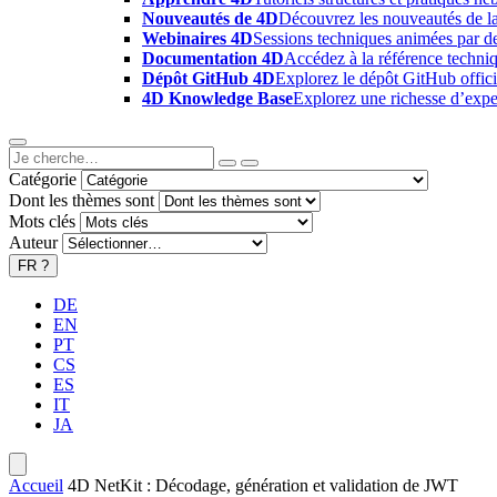
Nouveautés de 4D
Découvrez les nouveautés de la
Webinaires 4D
Sessions techniques animées par des
Documentation 4D
Accédez à la référence techniq
Dépôt GitHub 4D
Explorez le dépôt GitHub offici
4D Knowledge Base
Explorez une richesse d’exper
Catégorie
Dont les thèmes sont
Mots clés
Auteur
FR
?
DE
EN
PT
CS
ES
IT
JA
Accueil
4D NetKit : Décodage, génération et validation de JWT