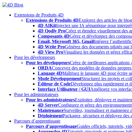
Skip
to
Extensions de Produits 4D
content
Extensions de Produits 4D
Explorez des articles de blo
4D AIKit
Injectez une IA sémantique pour interprét
4D Qodly Pro
Créez et étendez visuellement des a
Composants 4D
Gérez et développez des composa
Email, Microsoft 365, Gmail
Intégrez l’authentifi
4D Write Pro
Générez des documents pilotés par le
4D View Pro
Visualisez les données et gérez effica
Pour les développeurs
Pour les développeurs
Créez de meilleures applications 
ORDA
Concevez des modèles de données propres e
Langage 4D
Maîtrisez le langage 4D pour écrire un
Mode Développement
Structurez les projets et c
Éditeur de Code
Développez plus rapidement et déb
Interface Utilisateur / GUI
Améliorez vos interfac
Pour les administrateurs
Pour les administrateurs
Exploitez, déployez et mainten
4D Server
Configurez et gérez des environnements
Maintenance
Surveillez, journalisez et maintenez
Déploiement
Packagez, sécurisez et déployez des a
Parcours d’apprentissage
Parcours d’apprentissage
Guides officiels, tutoriels, v
Apprendre 4D
Tutoriels structurés et pratiques 