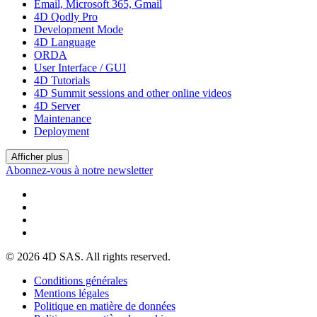
Email, Microsoft 365, Gmail
4D Qodly Pro
Development Mode
4D Language
ORDA
User Interface / GUI
4D Tutorials
4D Summit sessions and other online videos
4D Server
Maintenance
Deployment
Afficher plus
Abonnez-vous à notre newsletter
© 2026 4D SAS. All rights reserved.
Conditions générales
Mentions légales
Politique en matière de données