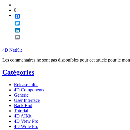
0
Facebook
Twitter
LinkedIn
Email
4D NetKit
Les commentaires ne sont pas disponibles pour cet article pour le mo
Catégories
Release infos
4D Components
Generic
User Interface
Back End
Tutorial
4D AIKit
4D View Pro
4D Write Pro