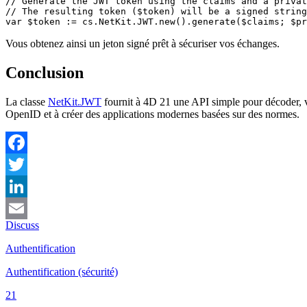
// Generate the JWT token using the claims and a privat
// The resulting token ($token) will be a signed string
var $token := cs.NetKit.JWT.new().generate($claims; $pr
Vous obtenez ainsi un jeton signé prêt à sécuriser vos échanges.
Conclusion
La classe
NetKit
.
JWT
fournit à 4D 21 une API simple pour décoder, val
OpenID et à créer des applications modernes basées sur des normes.
Facebook
Twitter
LinkedIn
Discuss
Email
Authentification
Authentification (sécurité)
21