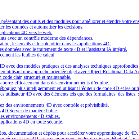
g présentant des outils et des modules pour améliorer et étendre votre 
er les données et automatiser les décisions.
pplications 4D vers le web.
nts avec un contrôle moderne des dépendances.
cation, les emails et le calendrier dans les applications 4D.
s données avec le traitement de texte 4D et l’assistant IA intégré.
cement les feuilles de calcul.
4D avec des modèles pratiques et des analyses techniques approfondies 
n utilisant une approche orientée objet avec Object Relational Data A
 code clair, structuré et maintenable.
ollaborez efficacement dans des environnements d’équipe.
oguez plus intelligemment en utilisant l’éditeur de code 4D et les outil
es utilisateur 4D avec des éléments tels que des formulaires, des listes,
ez des environnements 4D avec contrôle et prévisibilité.
 4D Server de manière fiable.
 des environnements 4D stables.
pplications 4D en toute sécurité.
idéos, documentation et dépôts pour accélérer votre apprentissage de 4D.
hébergés sur Learn 4D, conçus pour vous guider du niveau débutant à ava